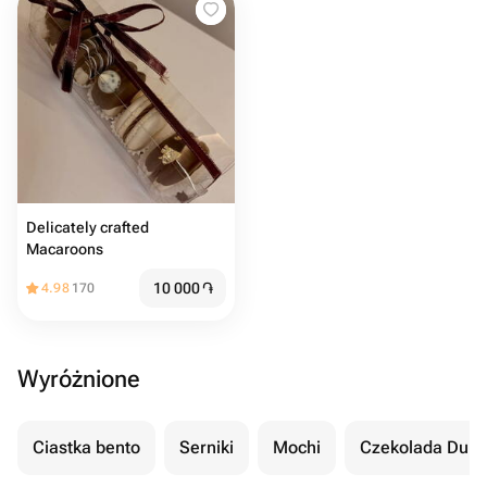
Delicately crafted
Macaroons
10 000
֏
4.98
170
Wyróżnione
Ciastka bento
Serniki
Mochi
Czekolada Duba