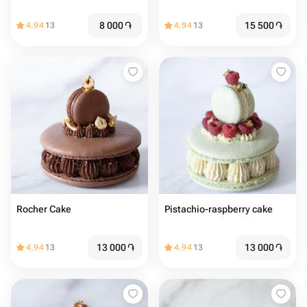
8 000
֏
15 500
֏
4.94
13
4.94
13
Rocher Cake
Pistachio-raspberry cake
13 000
֏
13 000
֏
4.94
13
4.94
13