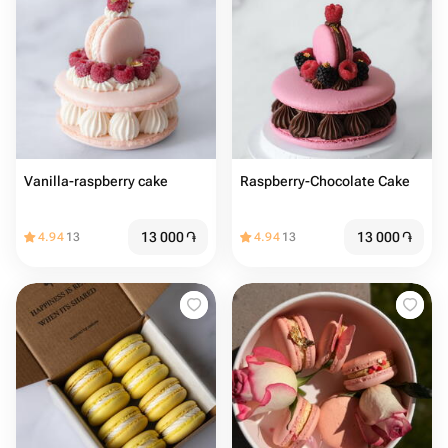
Vanilla-raspberry cake
Raspberry-Chocolate Cake
13 000
֏
13 000
֏
4.94
13
4.94
13