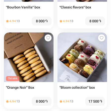
"Bourbon Vanilla" box
"Classic flavors" box
8 000
֏
8 000
֏
4.94
13
4.94
13
Ostatni
"Orange Noir" Box
"Bloom collection" box
8 000
֏
17 500
֏
4.94
13
4.94
13