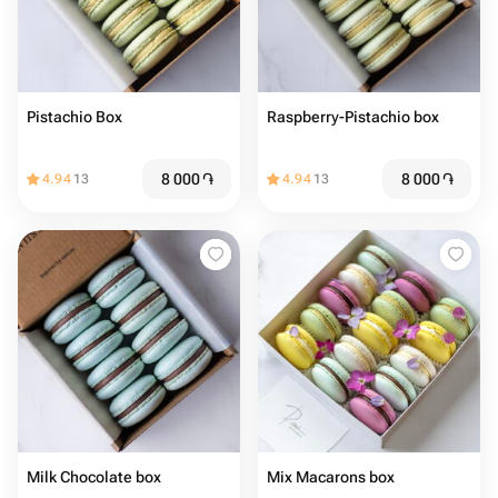
Pistachio Box
Raspberry-Pistachio box
8 000
֏
8 000
֏
4.94
13
4.94
13
Milk Chocolate box
Mix Macarons box