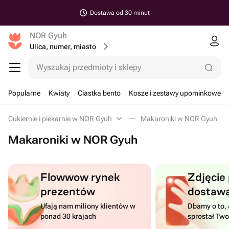
Dostawa od 30 minut
NOR Gyuh
Ulica, numer, miasto
Wyszukaj przedmioty i sklepy
Popularne
Kwiaty
Ciastka bento
Kosze i zestawy upominkowe
Cukiernie i piekarnie w NOR Gyuh
Makaroniki w NOR Gyuh
Makaroniki w NOR Gyuh
Flowwow rynek
Zdjęcie
prezentów
dostaw
Ufają nam miliony klientów w
Dbamy o to, 
ponad 30 krajach
sprostał Tw