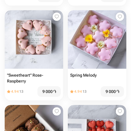
"Sweetheart" Rose-
Spring Melody
Raspberry
9 000
֏
9 000
֏
4.94
13
4.94
13