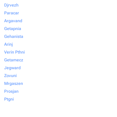
Djrvezh
Paracar
Argavand
Getapnia
Gehanista
Arinj
Verin Pthni
Getamecz
Jegward
Zovuni
Mrgaszen
Prosjan
Ptgni