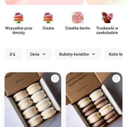
Wszystkie prze​
Ciasta
Ciastka bento
Truskawki w
dmioty
czeko​ladzie
Cena
Bukiety kwiatów
Kolor buk