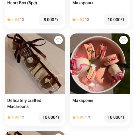
Heart Box (8pc)
Макароны
8 000
֏
10 000
֏
4.94
13
4.92
12
Delicately crafted
Макароны
Macaroons
10 000
֏
10 000
֏
4.92
12
4.98
170