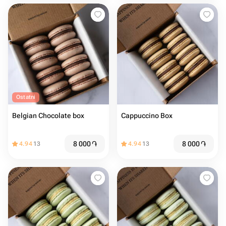
Ostatni
Belgian Chocolate box
Cappuccino Box
8 000
֏
8 000
֏
4.94
13
4.94
13