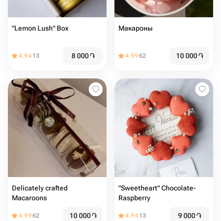
"Lemon Lush" Box
Макароны
8 000
֏
10 000
֏
4.94
13
4.99
62
Delicately crafted
"Sweetheart" Chocolate-
Macaroons
Raspberry
10 000
֏
9 000
֏
4.99
62
4.94
13