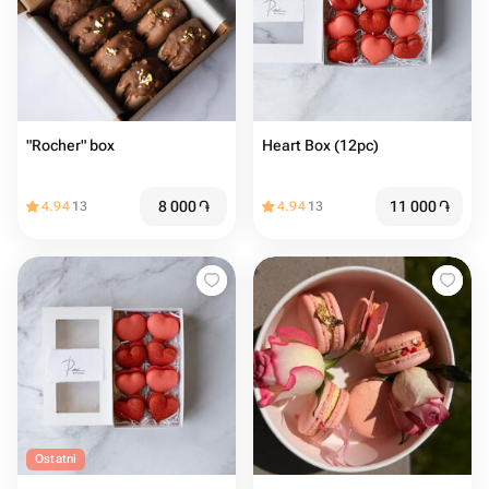
"Rocher" box
Heart Box (12pc)
8 000
֏
11 000
֏
4.94
13
4.94
13
Ostatni