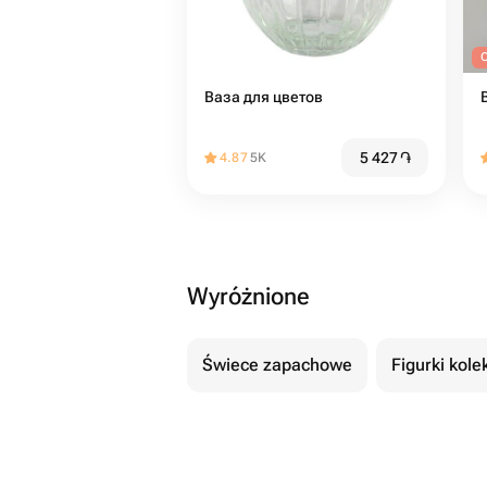
O
Ваза для цветов
5 427
֏
4.87
5K
Wyróżnione
Świece zapachowe
Figurki kole