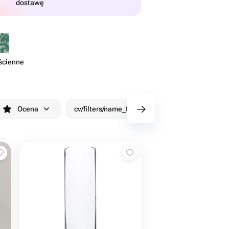
dostawę
ścienne
Ocena
cv/filters/name_fast_delivery
Rabaty