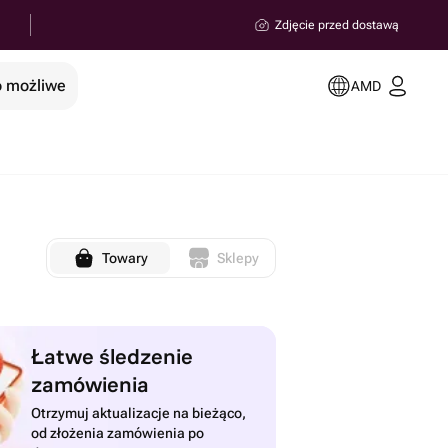
Zdjęcie przed dostawą
o możliwe
AMD
Towary
Sklepy
Łatwe śledzenie
zamówienia
Otrzymuj aktualizacje na bieżąco,
od złożenia zamówienia po