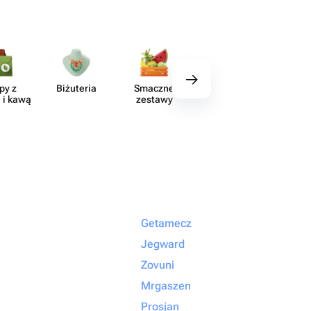
py z
Biżuteria
Smaczne
Wystrój
Akce
 i kawą
zestawy
Getamecz
Jegward
Zovuni
Mrgaszen
Prosjan