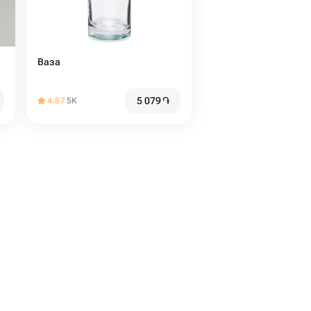
Ваза
5 079
֏
4.87
5K