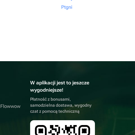
Ptgni
W aplikacji jest to jeszcze
wygodniejsze!
Płatność z bonusami,
samodzielna dostawa, wygodny
a Flowwow
czat z pomocą techniczną