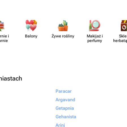
rnie i
Balony
Żywe rośliny
Makijaż i
Skle
arnie
perfumy
herbatą
miastach
Paracar
Argavand
Getapnia
Gehanista
Arinj