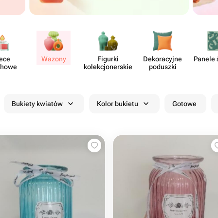
ece
Wazony
Figurki
Dekor​acyjne
Panele 
chowe
kolekcjon​erskie
poduszki
Bukiety kwiatów
Kolor bukietu
Gotowe