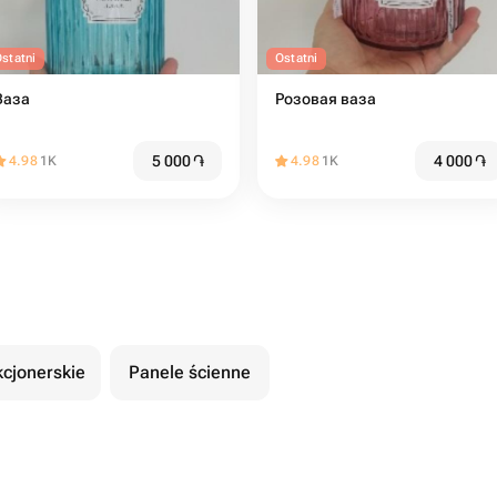
statni
Ostatni
Ваза
Розовая ваза
5 000
֏
4 000
֏
4.98
1K
4.98
1K
kcjonerskie
Panele ścienne