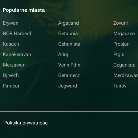
Popularne miasta
Erywań
Argavand
Zovuni
NOR Harberd
Getapnia
Mrgaszen
Kasach
Gehanista
Prosjan
Kanakeravan
Arinj
Ptgni
Merzawan
Verin Pthni
Geganista
Djrvezh
Getamecz
Merdzawa
Paracar
Jegward
Tairov
Polityka prywatności