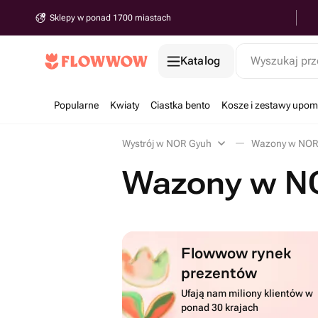
Sklepy w ponad 1700 miastach
Katalog
Wyszukaj prz
Popularne
Kwiaty
Ciastka bento
Kosze i zestawy upo
Wystrój w NOR Gyuh
Wazony w NOR
Wazony w N
Flowwow rynek
prezentów
Ufają nam miliony klientów w
ponad 30 krajach