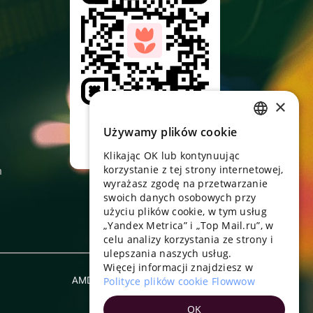
×
Skieruj aparat,
pobierz aplikację
Używamy plików cookie
RUSSIAN
Klikając OK lub kontynuując
ENGLISH
korzystanie z tej strony internetowej,
n
UKRAINIAN
wyrażasz zgodę na przetwarzanie
swoich danych osobowych przy
PORTUGUESE
użyciu plików cookie, w tym usług
„Yandex Metrica” i „Top Mail.ru”, w
SPANISH
celu analizy korzystania ze strony i
ulepszania naszych usług.
HUNGARIAN
Więcej informacji znajdziesz w
ITALIAN
AMD
Polityce plików cookie Flowwow
Polski
FRENCH
OK