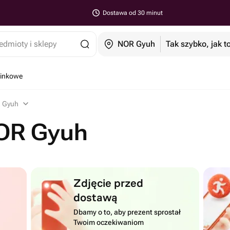
Dostawa od 30 minut
edmioty i sklepy
NOR Gyuh
Tak szybko, jak t
minkowe
 Gyuh
OR Gyuh
Zdjęcie przed
dostawą
Dbamy o to, aby prezent sprostał
Twoim oczekiwaniom