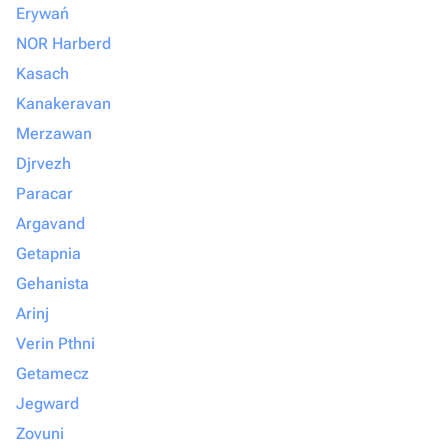
Erywań
NOR Harberd
Kasach
Kanakeravan
Merzawan
Djrvezh
Paracar
Argavand
Getapnia
Gehanista
Arinj
Verin Pthni
Getamecz
Jegward
Zovuni