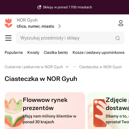
Sklepy w ponad 1700 miastach
NOR Gyuh
Ulica, numer, miasto
Wyszukaj przedmioty i sklepy
Popularne
Kwiaty
Ciastka bento
Kosze i zestawy upominkowe
Cukiernie i piekarnie w NOR Gyuh
Ciasteczka w NOR Gyuh
Ciasteczka w NOR Gyuh
Flowwow rynek
Zdjęcie
prezentów
dostaw
Ufają nam miliony klientów w
Dbamy o to, 
ponad 30 krajach
sprostał Tw