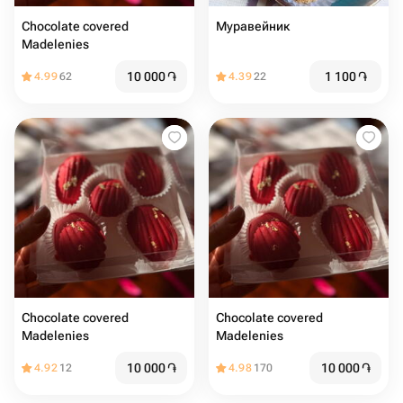
Chocolate covered
Муравейник
Madelenies
10 000
֏
1 100
֏
4.99
62
4.39
22
Chocolate covered
Chocolate covered
Madelenies
Madelenies
10 000
֏
10 000
֏
4.92
12
4.98
170