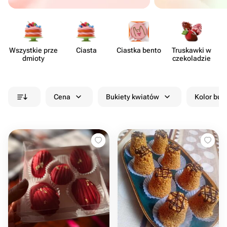
Wszystkie prze​
Ciasta
Ciastka bento
Truskawki w
dmioty
czeko​ladzie
Cena
Bukiety kwiatów
Kolor buk