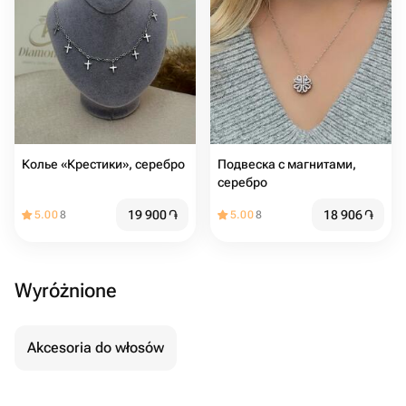
Колье «Крестики», серебро
Подвеска с магнитами,
серебро
19 900
֏
18 906
֏
5.00
8
5.00
8
Wyróżnione
Akcesoria do włosów