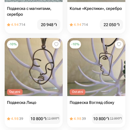
Подвеска с магнитами,
Колье «Крестики», серебро
серебро
20 948
֏
22 050
֏
4.94
714
4.94
714
-
10
%
-
10
%
Ostatni
Ostatni
Подвеска Лицо
Подвеска Взгляд сбоку
10 800
֏
10 800
֏
4.98
39
12 000
֏
4.98
39
12 000
֏