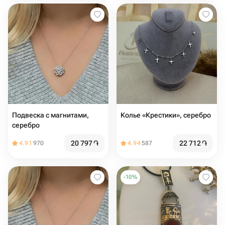
Подвеска с магнитами,
Колье «Крестики», серебро
серебро
20 797
֏
22 712
֏
4.91
970
4.94
587
-
10
%