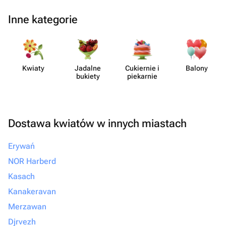
Inne kategorie
Kwiaty
Jadalne
Cukiernie i
Balony
bukiety
piekarnie
Dostawa kwiatów w innych miastach
Erywań
NOR Harberd
Kasach
Kanakeravan
Merzawan
Djrvezh