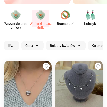
Wszystkie prze​
Wisiorki i nasz​
Brans​oletki
Kolczyki
dmioty
yjniki
Cena
Bukiety kwiatów
Kolor buk