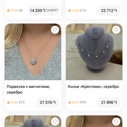
14 250
֏
22 712
֏
4.98
39
19 000
֏
4.85
213
Подвеска с магнитами,
Колье «Крестики», серебро
серебро
21 576
֏
21 890
֏
4.85
213
4.91
970