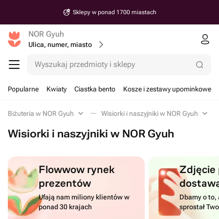
Sklepy w ponad 1700 miastach
NOR Gyuh
Ulica, numer, miasto
Wyszukaj przedmioty i sklepy
Popularne
Kwiaty
Ciastka bento
Kosze i zestawy upominkowe
Biżuteria w NOR Gyuh
Wisiorki i naszyjniki w NOR Gyuh
Wisiorki i naszyjniki w NOR Gyuh
Flowwow rynek
Zdjęcie
prezentów
dostaw
Ufają nam miliony klientów w
Dbamy o to, 
ponad 30 krajach
sprostał Tw