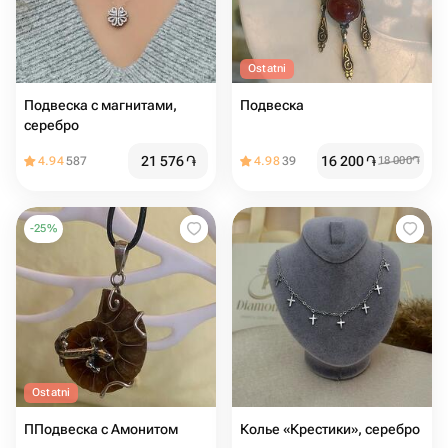
Ostatni
Подвеска с магнитами,
Подвеска
серебро
21 576
֏
16 200
֏
4.94
587
4.98
39
18 000
֏
-
25
%
Ostatni
ППодвеска с Амонитом
Колье «Крестики», серебро