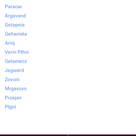
Paracar
Argavand
Getapnia
Gehanista
Arinj
Verin Pthni
Getamecz
Jegward
Zovuni
Mrgaszen
Prosjan
Ptgni