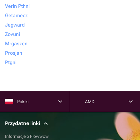
Verin Pthni
Getamecz
Jegward
Zovuni
Mrgaszen
Prosjan
Ptgni
Polski
AMD
Przydatne linki
Informacje o Flowwow