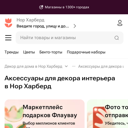
Магазины в 1300+ городах
Нор Харберд
Введите город, улицу и дом доставки
Найти товары и магазины
Тренды
Цветы
Бенто-торты
Подарочные наборы
Декор для дома в Нор Харберд
Аксессуары для декора ин
Аксессуары для декора интерьера
в Нор Харберд
Маркетплейс
Фото т
подарков Флаувау
отправ
Выбор миллионов клиентов
Убедитесь, 