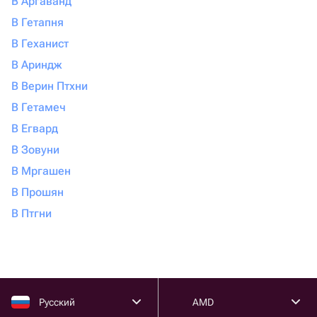
В Аргаванд
В Гетапня
В Геханист
В Ариндж
В Верин Птхни
В Гетамеч
В Егвард
В Зовуни
В Мргашен
В Прошян
В Птгни
Русский
AMD