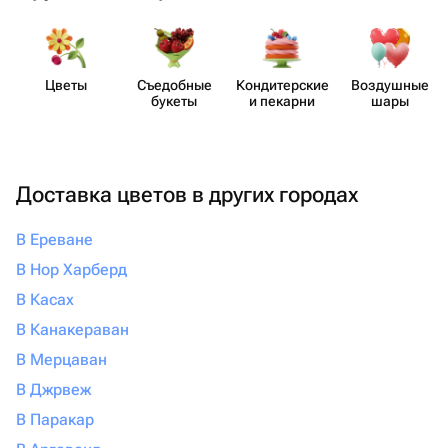
Цветы
Съедобные
Кондит​ерские
Воздушные
букеты
и пекарни
шары
Доставка цветов в других городах
В Ереване
В Нор Харберд
В Касах
В Канакераван
В Мерцаван
В Джрвеж
В Паракар