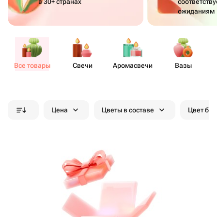
в 30+ странах
соответств
ожиданиям
Все товары
Свечи
Аром​асвечи
Вазы
Цена
Цветы в составе
Цвет бук