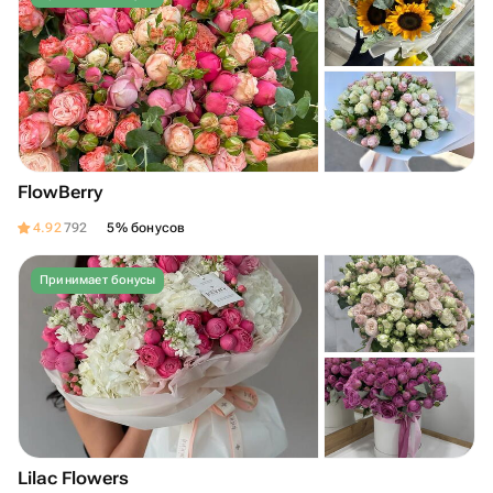
FlowBerry
4.92
792
5% бонусов
Принимает бонусы
Lilac Flowers