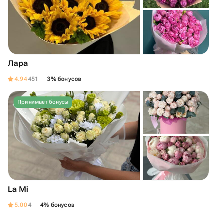
Лара
4.94
451
3% бонусов
Принимает бонусы
La Mi
5.00
4
4% бонусов