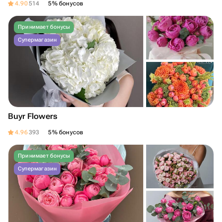
4.90
514
5% бонусов
Принимает бонусы
Супермагазин
Buyr Flowers
4.96
393
5% бонусов
Принимает бонусы
Супермагазин