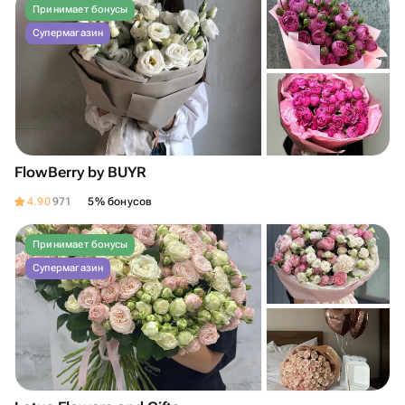
Принимает бонусы
Супермагазин
FlowBerry by BUYR
4.90
971
5% бонусов
Принимает бонусы
Супермагазин