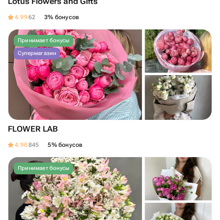
Lotus Flowers and Gifts
4.99
62
3% бонусов
Принимает бонусы
Супермагазин
FLOWER LAB
4.90
845
5% бонусов
Принимает бонусы