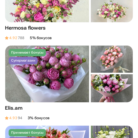
Hermosa flowers
4.92
788
5% бонусов
Принимает бонусы
Супермагазин
Elis.am
4.93
94
3% бонусов
Принимает бонусы