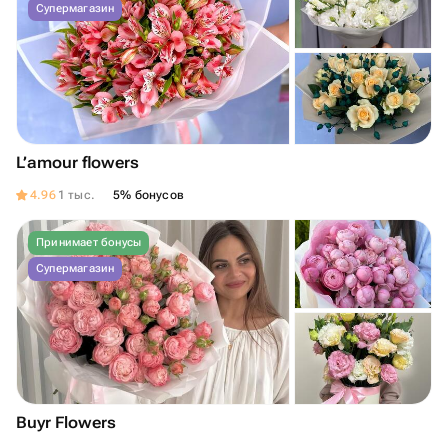
Супермагазин
L’amour flowers
4.96
1 тыс.
5% бонусов
Принимает бонусы
Супермагазин
Buyr Flowers