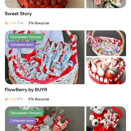
Sweet Story
4.94
714
3% бонусов
Принимает бонусы
Супермагазин
FlowBerry by BUYR
4.90
971
5% бонусов
Принимает бонусы
Супермагазин