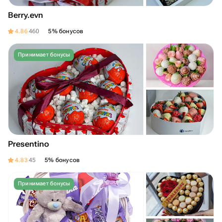
Berry.evn
4.86
460
5% бонусов
Принимает бонусы
Presentino
4.83
45
5% бонусов
Принимает бонусы