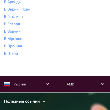
В Ариндж
В Верин Птхни
В Гетамеч
В Егвард
В Зовуни
В Мргашен
В Прошян
В Птгни
Русский
AMD
Полезные ссылки