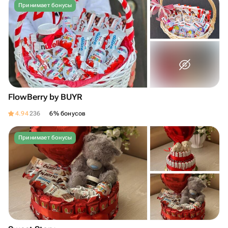
Принимает бонусы
FlowBerry by BUYR
4.94
236
6% бонусов
Принимает бонусы