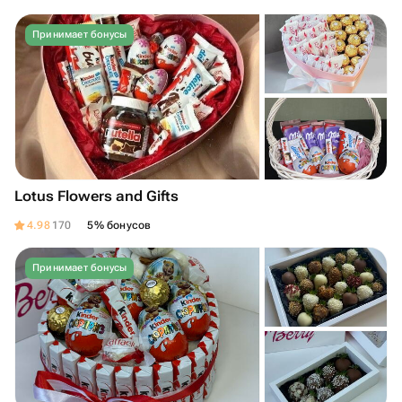
Принимает бонусы
Lotus Flowers and Gifts
4.98
170
5% бонусов
Принимает бонусы