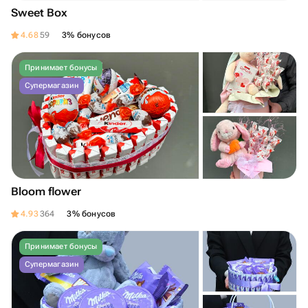
Sweet Box
4.68
59
3% бонусов
Принимает бонусы
Супермагазин
Bloom flower
4.93
364
3% бонусов
Принимает бонусы
Супермагазин