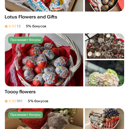
Lotus Flowers and Gifts
4.92
12
5% бонусов
Принимает бонусы
Toooy flowers
4.95
991
5% бонусов
Принимает бонусы