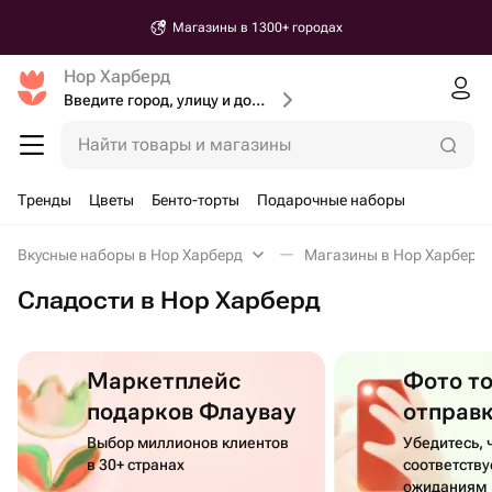
Магазины в 1300+ городах
Нор Харберд
Введите город, улицу и дом доставки
Найти товары и магазины
Тренды
Цветы
Бенто-торты
Подарочные наборы
Вкусные наборы в Нор Харберд
Магазины в Нор Харберд
Сладости в Нор Харберд
Маркетплейс
Фото т
подарков Флаувау
отправ
Выбор миллионов клиентов
Убедитесь, 
в 30+ странах
соответств
ожиданиям