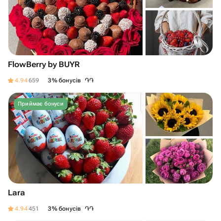
FlowBerry by BUYR
֏
֏
4.94
659
3% бонусів
Приймає бонуси
Lara
֏
֏
4.94
451
3% бонусів