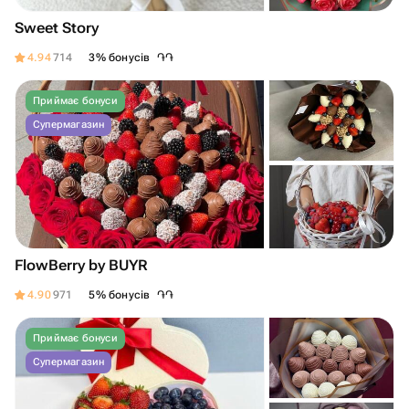
Sweet Story
֏
֏
4.94
714
3% бонусів
Приймає бонуси
Супермагазин
FlowBerry by BUYR
֏
֏
4.90
971
5% бонусів
Приймає бонуси
Супермагазин