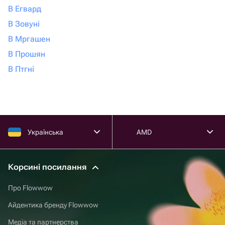
В Егвард
В Зовуні
В Мргашен
В Прошян
В Птгні
Українська
AMD
Корсині посилання
Про Flowwow
Айдентика бренду Flowwow
Медіа та партнерства