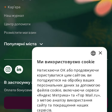
Карʼєра
Наш журнал
Центр допомоги
Розмістити магазин
Популярні міста
×
Ми використовуємо cookie
RUSSIAN
Натискаючи OK або продовжуючи
ENGLISH
користуватися цим сайтом, ви
UKRAINIAN
погоджуєтеся на обробку ваших
В застосунку зручніше!
персональних даних за допомогою
PORTUGUESE
файлів cookie, включаючи сервіси
Оплата бонусами, самовивіз, зручний чат підтримки
«Яндекс Метрика» та «Top Mail.ru»,
SPANISH
з метою аналізу використання
Завантажити додаток
сайту та покращення наших
HUNGARIAN
сервісів.