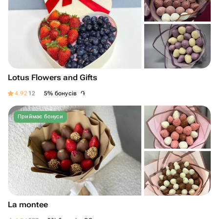
Lotus Flowers and Gifts
֏
4.92
12
5% бонусів
Приймає бонуси
La montee