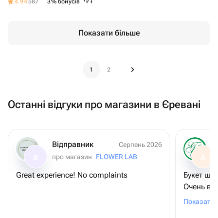
֏
֏
4.94
587
3% бонусів
Показати більше
1
2
Останні відгуки про магазини в Єревані
Відправник
Серпень 2026
про магазин
FLOWER LAB
В
А
Great experience! No complaints
Букет шик
Очень ве
все неск
Показати 
подтверд