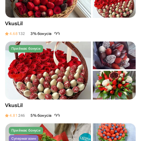
VkusLil
֏
֏
4.68
132
3% бонусів
Приймає бонуси
VkusLil
֏
֏
4.81
246
5% бонусів
Приймає бонуси
Супермагазин