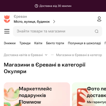
Доставка від 30 хвилин
Єреван
Місто, вулиця, будинок
Знайти товари та магазини
Знижки
Тренди
Квіти
Бенто торти
Полуниця в шоколаді
Доставка квітів в Єревані
Магазини в Єревані в категорії 
Магазини в Єревані в категорії
Окуляри
Маркетплейс
Фото п
подарунків
достав
Flowwow
Ми гаранту