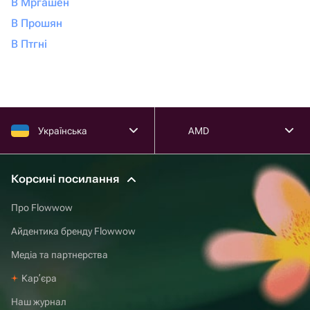
В Мргашен
В Прошян
В Птгні
Українська
AMD
Корсині посилання
Про Flowwow
Айдентика бренду Flowwow
Медіа та партнерства
Карʼєра
Наш журнал