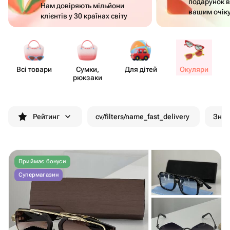
подарунок в
Нам довіряють мільйони
вашим очік
клієнтів у 30 країнах світу
Всі товари
Сумки,
Для дітей
Окуляри
рюкзаки
Рейтинг
cv/filters/name_fast_delivery
Зни
Приймає бонуси
Супермагазин