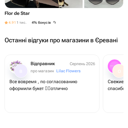
Flor de Star
֏
4.91
1 тис.
4% бонусів
Останні відгуки про магазини в Єревані
Відправник
Серпень 2026
про магазин
Lilac Flowers
В
O
Все вовремя , по согласованию
Свежие ц
оформили букет 👌🏻отлично
спасибо 