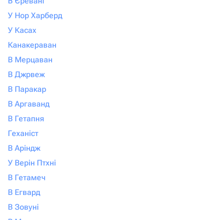
В Єревані
У Нор Харберд
У Касах
Канакераван
В Мерцаван
В Джрвеж
В Паракар
В Аргаванд
В Гетапня
Геханіст
В Аріндж
У Верін Птхні
В Гетамеч
В Егвард
В Зовуні