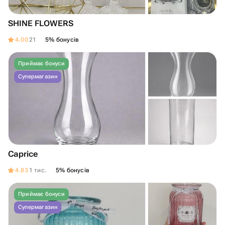
SHINE FLOWERS
4.00
21
5% бонусів
Приймає бонуси
Супермагазин
Caprice
4.83
1 тис.
5% бонусів
Приймає бонуси
Супермагазин