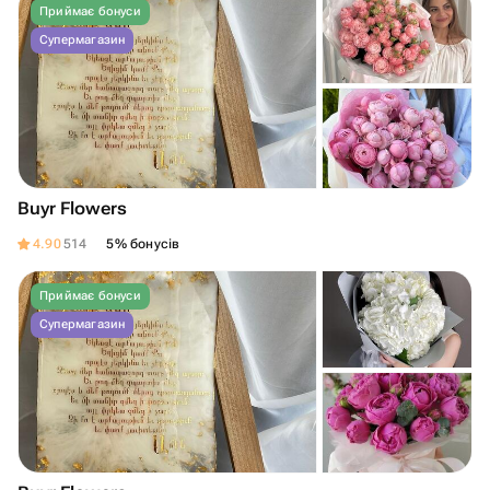
Приймає бонуси
Супермагазин
Buyr Flowers
4.90
514
5% бонусів
Приймає бонуси
Супермагазин