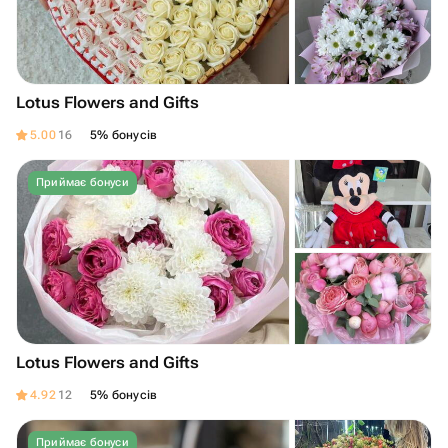
Lotus Flowers and Gifts
5.00
16
5% бонусів
Приймає бонуси
Lotus Flowers and Gifts
4.92
12
5% бонусів
Приймає бонуси