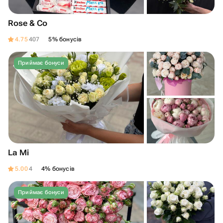
Rose & Co
4.75
407
5% бонусів
Приймає бонуси
La Mi
5.00
4
4% бонусів
Приймає бонуси