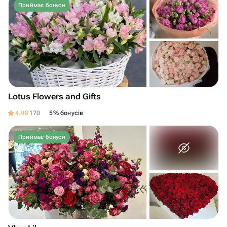
Приймає бонуси
Lotus Flowers and Gifts
4.98
170
5% бонусів
Приймає бонуси