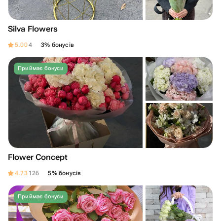
Silva Flowers
5.00
4
3% бонусів
Приймає бонуси
Flower Concept
4.73
126
5% бонусів
Приймає бонуси