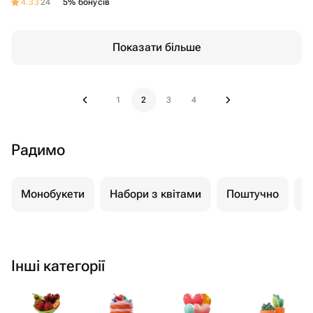
4.33
24
5% бонусів
Показати більше
1
2
3
4
Радимо
Монобукети
Набори з квітами
Поштучно
К
Інші категорії