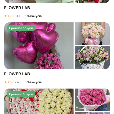
FLOWER LAB
4.86
311
5% бонусів
Приймає бонуси
FLOWER LAB
4.96
276
5% бонусів
Приймає бонуси