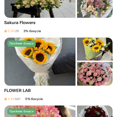
Sakura Flowers
5.00
29
3% бонусів
Приймає бонуси
FLOWER LAB
4.95
641
5% бонусів
Приймає бонуси