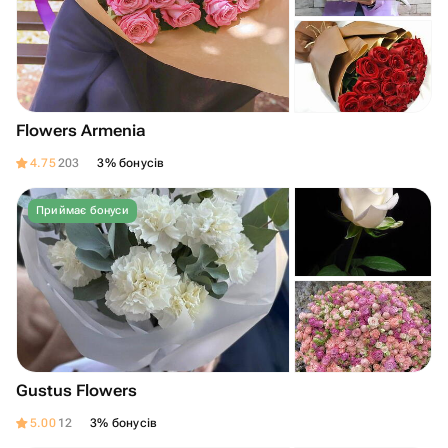
Flowers Armenia
4.75
203
3% бонусів
Приймає бонуси
Gustus Flowers
5.00
12
3% бонусів