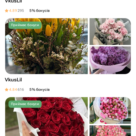
VkusLil
4.89
295
5% бонусів
Приймає бонуси
VkusLil
4.84
616
5% бонусів
Приймає бонуси