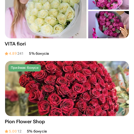
VITA fiori
4.89
241
5% бонусів
Приймає бонуси
Pion Flower Shop
5.00
12
5% бонусів