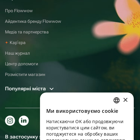
Про Flowwow
Айдентика бренду Flowwow
Медіа та партнерства
Карʼєра
Наш журнал
Центр допомоги
Розмістити магазин
Популярні міста
×
Ми використовуємо cookie
RUSSIAN
Натискаючи OK або продовжуючи
ENGLISH
користуватися цим сайтом, ви
UKRAINIAN
погоджуєтеся на обробку ваших
В застосунку зручніше!