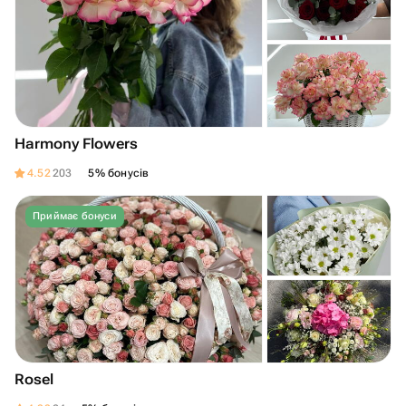
Harmony Flowers
4.52
203
5% бонусів
Приймає бонуси
Rosel