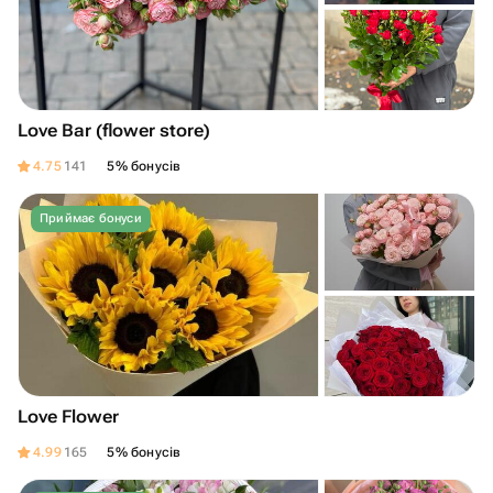
Love Bar (flower store)
4.75
141
5% бонусів
Приймає бонуси
Love Flower
4.99
165
5% бонусів