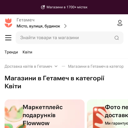
Магазини в 1700+ містах
Гетамеч
Місто, вулиця, будинок
Знайти товари та магазини
Тренди
Квіти
Доставка квітів в Гетамеч
Магазини в Гетамеч в категорії 
Магазини в Гетамеч в категорії
Квіти
Маркетплейс
Фото п
подарунків
достав
Flowwow
Ми гаранту