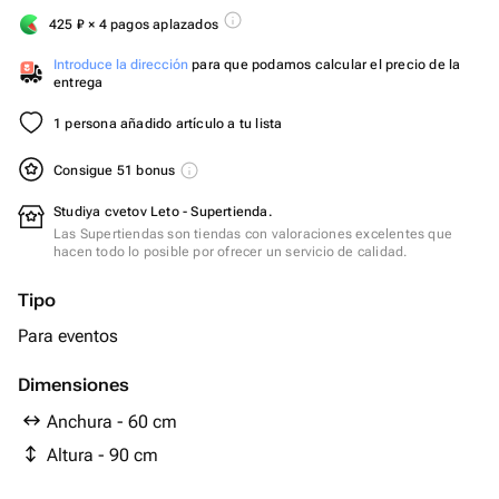
425
₽
× 4 pagos aplazados
Introduce la dirección
para que podamos calcular el precio de la
entrega
1 persona añadido artículo a tu lista
Consigue 51 bonus
Studiya cvetov Leto - Supertienda.
Las Supertiendas son tiendas con valoraciones excelentes que
hacen todo lo posible por ofrecer un servicio de calidad.
Tipo
Para eventos
Dimensiones
Anchura - 60 cm
Altura - 90 cm