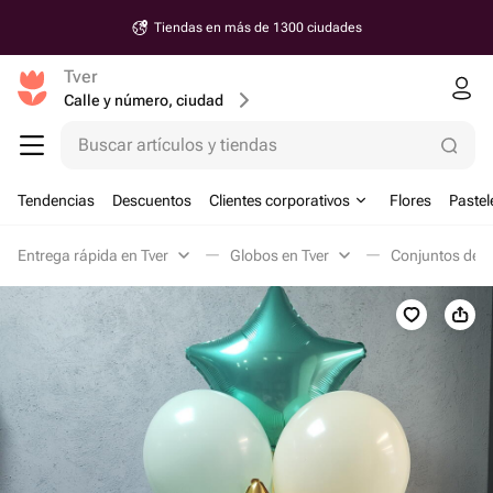
Tiendas en más de 1300 ciudades
Tver
Calle y número, ciudad
Buscar artículos y tiendas
Tendencias
Descuentos
Clientes corporativos
Flores
Pastel
Entrega rápida en Tver
Globos en Tver
Conjuntos de g