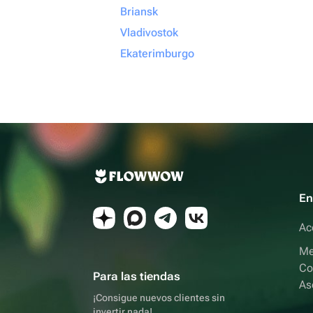
Briansk
Vladivostok
Ekaterimburgo
En
Ac
Me
Co
Para las tiendas
As
¡Consigue nuevos clientes sin
invertir nada!