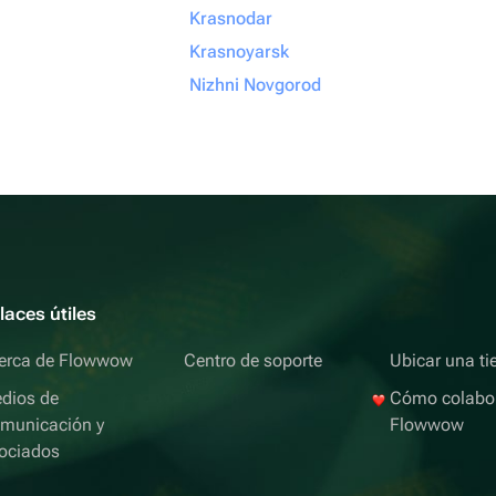
Krasnodar
Krasnoyarsk
Nizhni Novgorod
laces útiles
erca de Flowwow
Centro de soporte
Ubicar una ti
dios de
Cómo colabo
municación y
Flowwow
ociados