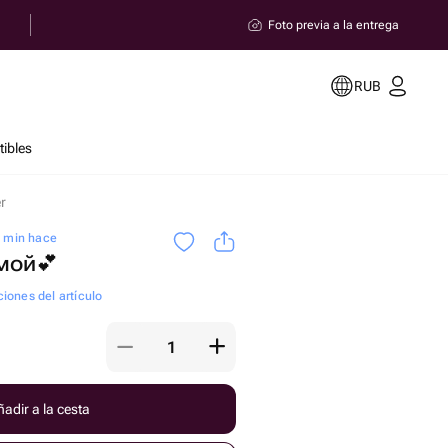
Foto previa a la entrega
RUB
ibles
r
0 min hace
мой💕
ciones del artículo
adir a la cesta