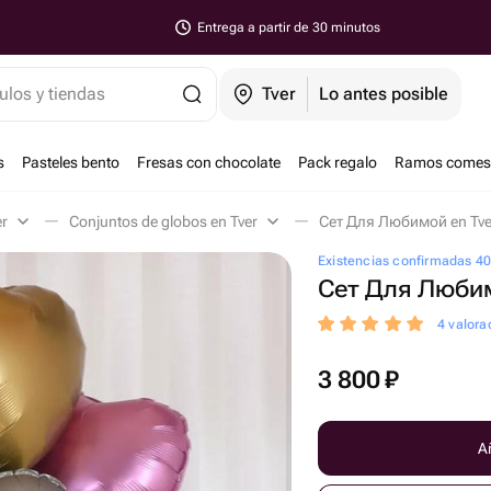
Entrega a partir de 30 minutos
ulos y tiendas
Tver
Lo antes posible
s
Pasteles bento
Fresas con chocolate
Pack regalo
Ramos comest
er
Conjuntos de globos en Tver
Сет Для Любимой en Tve
Existencias confirmadas 4
Сет Для Люби
4 valora
3 800
₽
Añ