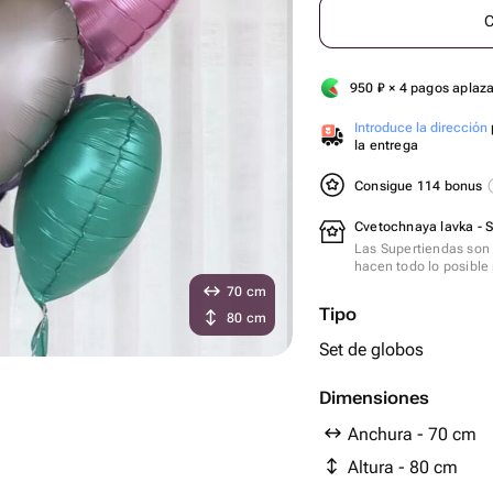
C
950
₽
× 4 pagos aplaz
Introduce la dirección
la entrega
Consigue 114 bonus
Cvetochnaya lavka - 
Las Supertiendas son 
hacen todo lo posible 
70 cm
Tipo
80 cm
Set de globos
Dimensiones
Anchura - 70 cm
Altura - 80 cm