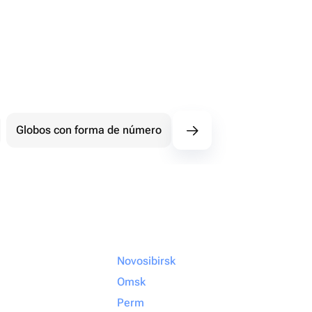
Globos con forma de número
Figuras
Glo
Novosibirsk
Omsk
Perm