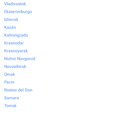
Vladivostok
Ekaterimburgo
Izhevsk
Kazán
Kaliningrado
Krasnodar
Krasnoyarsk
Nizhni Novgorod
Novosibirsk
Omsk
Perm
Rostov del Don
Samara
Tomsk