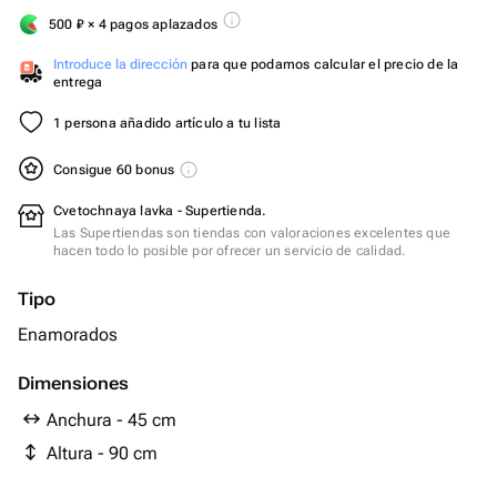
500
₽
× 4 pagos aplazados
Introduce la dirección
para que podamos calcular el precio de la
entrega
1 persona añadido artículo a tu lista
Consigue 60 bonus
Cvetochnaya lavka - Supertienda.
Las Supertiendas son tiendas con valoraciones excelentes que
hacen todo lo posible por ofrecer un servicio de calidad.
Tipo
Enamorados
Dimensiones
Anchura - 45 cm
Altura - 90 cm