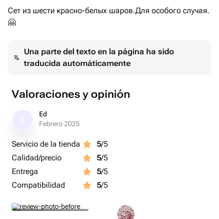
Сет из шести красно-белых шаров.Для особого случая.
🤗
Una parte del texto en la página ha sido
traducida automáticamente
Valoraciones y opinión
Ed
E
Febrero 2025
Servicio de la tienda
5
/5
Calidad/precio
5
/5
Entrega
5
/5
Compatibilidad
5
/5
foto previa a la entrega