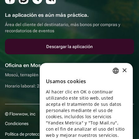
La aplicación es aún más práctica.
Área del cliente del destinatario, más bonos por compras y
recordatorios de eventos
Descargar la aplicación
Oficina en Moscú
×
Moscú, terraplén Sadovnicheskaya, 9, sala 2/3
Usamos cookies
RUSSIAN
Horario laboral: 24 horas
Al hacer clic en OK o continuar
ENGLISH
utilizando este sitio web, usted
UKRAINIAN
acepta el tratamiento de sus datos
personales mediante el uso de
© Flowwow, inc
PORTUGUESE
cookies, incluidos los servicios
"Yandex Metrica" y "Top Mail.ru",
Condiciones
SPANISH
con el fin de analizar el uso del sitio
Política de protección y privacidad de datos
web y mejorar nuestros servicios.
HUNGARIAN