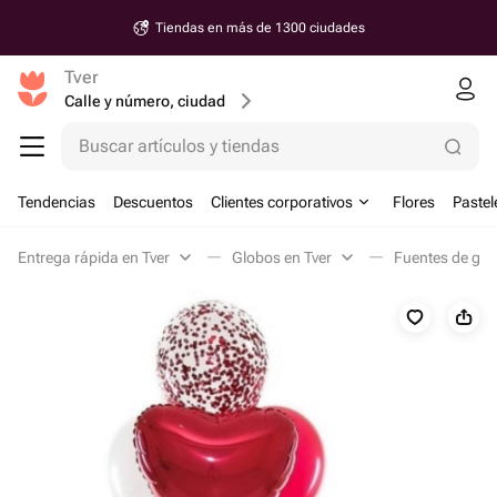
Tiendas en más de 1300 ciudades
Tver
Calle y número, ciudad
Buscar artículos y tiendas
Tendencias
Descuentos
Clientes corporativos
Flores
Pastel
Entrega rápida en Tver
Globos en Tver
Fuentes de glo