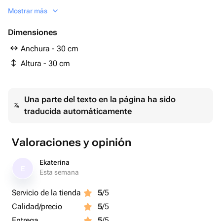
Un oasis asimismo, hay una floristería - 1 ud.
Mostrar más
Relleno de virutas - 1 ud.
подарочная коробка деревянная - 1 ud.
Dimensiones
Anchura - 30 cm
Altura - 30 cm
Una parte del texto en la página ha sido
traducida automáticamente
Valoraciones y opinión
Ekaterina
E
Esta semana
Servicio de la tienda
5
/5
Calidad/precio
5
/5
Entrega
5
/5