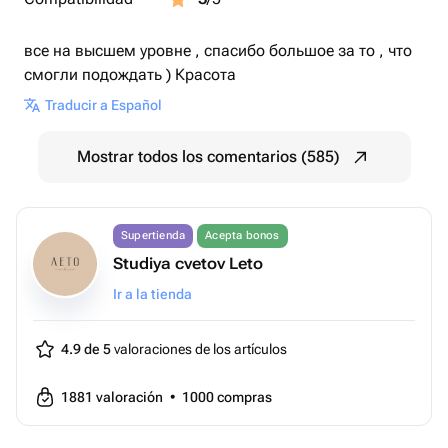
все на высшем уровне , спасибо большое за то , что
смогли подождать ) Красота
Traducir a Español
Mostrar todos los comentarios (585)
Supertienda
Acepta bonos
Studiya cvetov Leto
Ir a la tienda
4.9 de 5
valoraciones de los artículos
1881
valoración
•
1000
compras