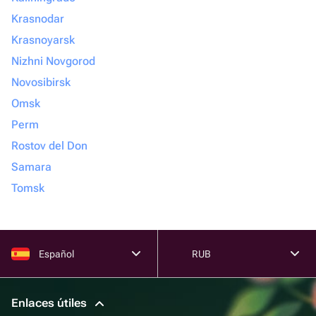
Krasnodar
Krasnoyarsk
Nizhni Novgorod
Novosibirsk
Omsk
Perm
Rostov del Don
Samara
Tomsk
Español
RUB
Enlaces útiles