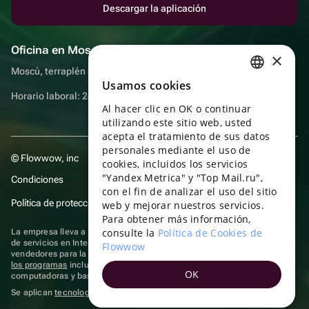
Descargar la aplicación
Oficina en Moscú
×
Moscú, terraplén Sadovnicheskaya, 9, sala 2/3
Usamos cookies
RUSSIAN
Horario laboral: 24 horas
Al hacer clic en OK o continuar
ENGLISH
utilizando este sitio web, usted
UKRAINIAN
acepta el tratamiento de sus datos
personales mediante el uso de
© Flowwow, inc
PORTUGUESE
cookies, incluidos los servicios
"Yandex Metrica" y "Top Mail.ru",
Condiciones
SPANISH
con el fin de analizar el uso del sitio
Política de protección y privacidad de datos
web y mejorar nuestros servicios.
HUNGARIAN
Para obtener más información,
ITALIAN
consulte la
Política de Cookies de
La empresa lleva a cabo su actividad en el ámbito de las TI: prestación
de servicios en Internet para la publicación de ofertas (anuncios) de
Flowwow
FRENCH
vendedores para la venta de artículos. Acceder a la
información sobre
los programas
incluidos en el registro de programas rusos para
OK
TURKISH
computadoras y bases de datos.
Se aplican
tecnologías de recomendación
GERMAN