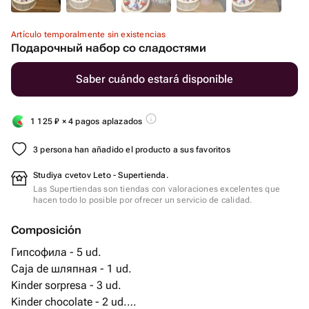
Artículo temporalmente sin existencias
Подарочный набор со сладостями
Saber cuándo estará disponible
1 125
₽
× 4 pagos aplazados
3 persona han añadido el producto a sus favoritos
Studiya cvetov Leto - Supertienda.
Las Supertiendas son tiendas con valoraciones excelentes que
hacen todo lo posible por ofrecer un servicio de calidad.
Composición
Гипсофила - 5 ud.
Caja de шляпная - 1 ud.
Kinder sorpresa - 3 ud.
Kinder chocolate - 2 ud.