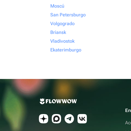
Moscú
San Petersburgo
Volgogrado
Briansk
Vladivostok
Ekaterimburgo
En
Ac