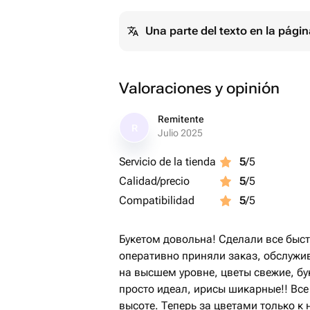
Una parte del texto en la pág
Valoraciones y opinión
Remitente
R
Julio 2025
Servicio de la tienda
5
/5
Calidad/precio
5
/5
Compatibilidad
5
/5
Букетом довольна! Сделали все быст
оперативно приняли заказ, обслужи
на высшем уровне, цветы свежие, бу
просто идеал, ирисы шикарные!! Все
высоте. Теперь за цветами только к 