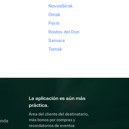
Novosibirsk
Omsk
Perm
Rostov del Don
Samara
Tomsk
La aplicación es aún más
práctica.
Área del cliente del destinatario,
más bonos por compras y
enda
recordatorios de eventos