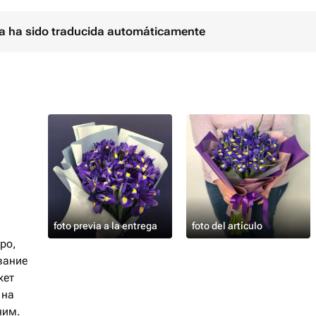
ina ha sido traducida automáticamente
foto previa a la entrega
foto del artículo
ро,
вание
кет
 на
ним.