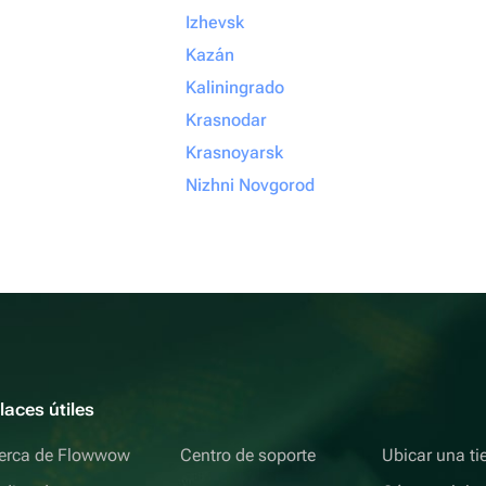
Izhevsk
Kazán
Kaliningrado
Krasnodar
Krasnoyarsk
Nizhni Novgorod
laces útiles
erca de Flowwow
Centro de soporte
Ubicar una ti