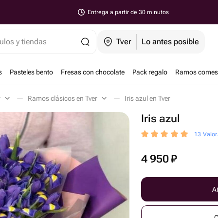
Entrega a partir de 30 minutos
ulos y tiendas
Tver
Lo antes posible
s
Pasteles bento
Fresas con chocolate
Pack regalo
Ramos comest
r
Ramos clásicos en Tver
Iris azul en Tver
Iris azul
13 Valor
4 950
₽
Añ
C