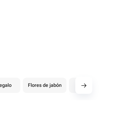
egalo
Flores de jabón
Postales
Ot