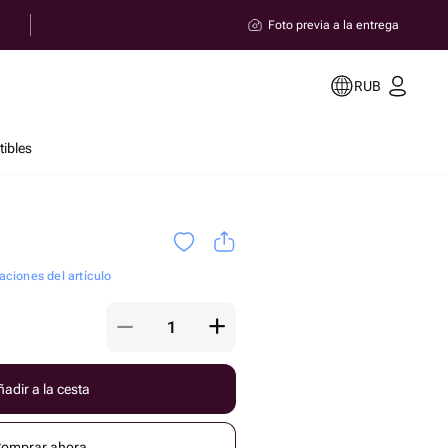
Foto previa a la entrega
RUB
ibles
aciones del artículo
adir a la cesta
omprar ahora