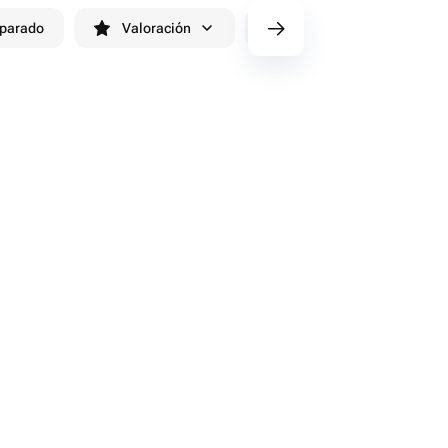
eparado
Valoración
cv/filters/name_fast_delivery