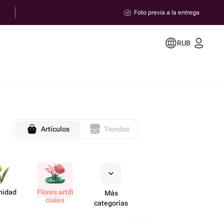
Foto previa a la entrega
RUB
Artículos
Tiendas
nidad
Flores artifi​
Más
ciales
categorías