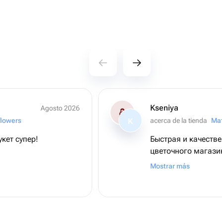
Kseniya
Agosto 2026
flowers
acerca de la tienda
Ма
K
кет супер!
Быстрая и качеств
цветочного магази
букет получился. 
Mostrar más
благодарность.