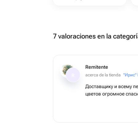
7 valoraciones en la categorí
Remitente
acerca de la tienda
R
Доставщику и всему п
цветов огромное спас