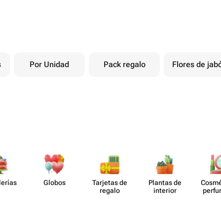
s
Por Unidad
Pack regalo
Flores de jab
lerías
Globos
Tarjetas de
Plantas de
Cosmé
regalo
interior
perf​