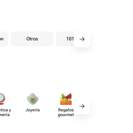
ón
Otros
101 Rosas
Ramos bay
tica y
Joyería
Regalos
Deco​ración
Acce​
umería
gourmet