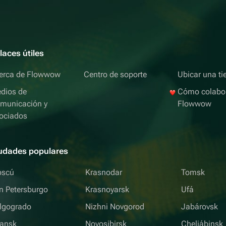
laces útiles
erca de Flowwow
Centro de soporte
Ubicar una ti
dios de
Cómo colabo
municación y
Flowwow
ociados
udades populares
scú
Krasnodar
Tomsk
n Petersburgo
Krasnoyarsk
Ufá
lgogrado
Nizhni Novgorod
Jabárovsk
iansk
Novosibirsk
Cheliábinsk