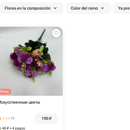
Flores en la composición
Color del ramo
Ya pr
Último
Искусственные цветы
190
₽
4.20
79
48
₽
× 4 pagos