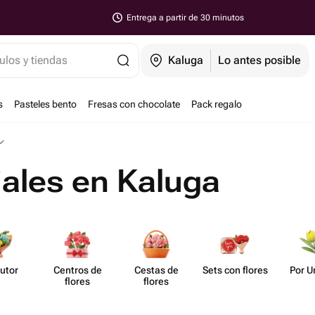
Entrega a partir de 30 minutos
ulos y tiendas
Kaluga
Lo antes posible
s
Pasteles bento
Fresas con chocolate
Pack regalo
ciales en Kaluga
utor
Centros de
Cestas de
Sets con flores
Por U
flores
flores