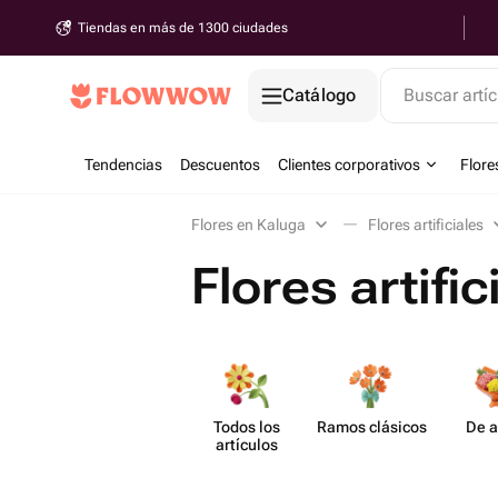
Tiendas en más de 1300 ciudades
Catálogo
Buscar artíc
Tendencias
Descuentos
Clientes corporativos
Flore
Flores en Kaluga
Flores artificiales
Flores artifi
Todos los
Ramos clásicos
De a
artículos