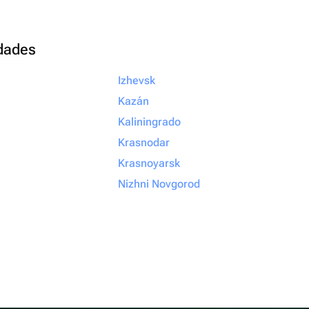
udades
Izhevsk
Kazán
Kaliningrado
Krasnodar
Krasnoyarsk
Nizhni Novgorod