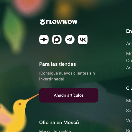
En
Ac
Me
Co
Para las tiendas
As
¡Consigue nuevos clientes sin
invertir nada!
Ci
Añadir artículos
Mo
Sa
Vo
Oficina en Moscú
Br
Moscú, terraplén