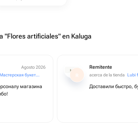
a "Flores artificiales" en Kaluga
Remitente
Agosto 2026
"Ирис" Мастерская букетов
acerca de la tienda
Lubi 
R
ерсоналу магазина
Доставили быстро, бу
ибо!