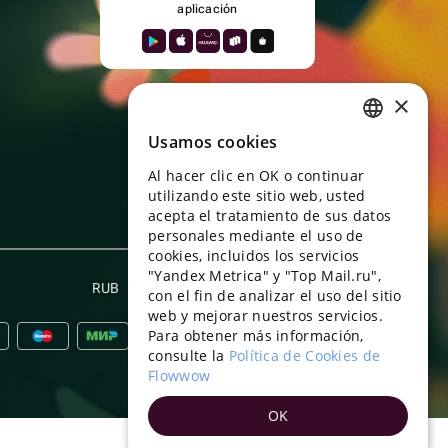
aplicación
×
Usamos cookies
RUSSIAN
Al hacer clic en OK o continuar
ENGLISH
utilizando este sitio web, usted
UKRAINIAN
acepta el tratamiento de sus datos
personales mediante el uso de
PORTUGUESE
cookies, incluidos los servicios
"Yandex Metrica" y "Top Mail.ru",
SPANISH
RUB
Español
con el fin de analizar el uso del sitio
web y mejorar nuestros servicios.
HUNGARIAN
Para obtener más información,
ITALIAN
consulte la
Política de Cookies de
Flowwow
FRENCH
OK
TURKISH