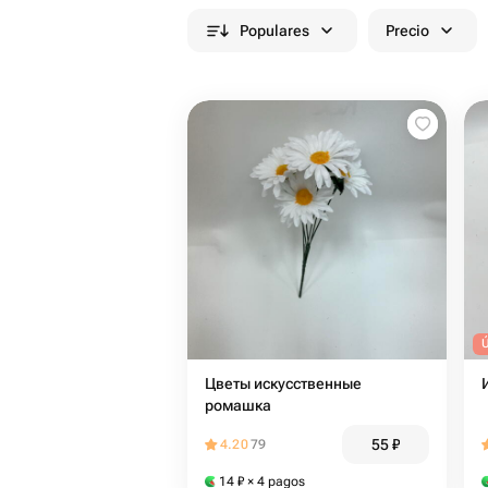
Populares
Precio
Цветы искусственные
ромашка
55
₽
4.20
79
14
₽
× 4 pagos