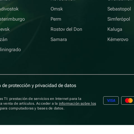
adivostok
Omsk
Sebastopol
aterimburgo
Perm
Simferópol
hevsk
Rostov del Don
Kaluga
zán
Samara
Kémerovo
liningrado
a de protección y privacidad de datos
s TI: prestación de servicios en Internet para la
a venta de artículos. Acceder a la
información sobre los
s para computadoras y bases de datos.