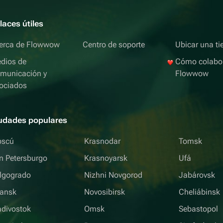
laces útiles
erca de Flowwow
Centro de soporte
Ubicar una ti
dios de
Cómo colabo
municación y
Flowwow
ociados
udades populares
scú
Krasnodar
Tomsk
n Petersburgo
Krasnoyarsk
Ufá
lgogrado
Nizhni Novgorod
Jabárovsk
iansk
Novosibirsk
Cheliábinsk
adivostok
Omsk
Sebastopol