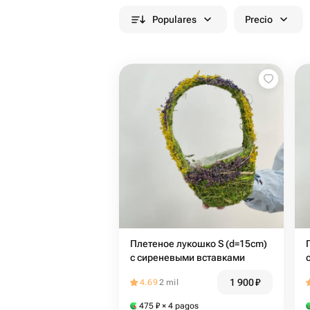
Populares
Precio
Плетеное лукошко S (d=15cm)
с сиреневыми вставками
1 900
₽
4.69
2 mil
475
₽
× 4 pagos