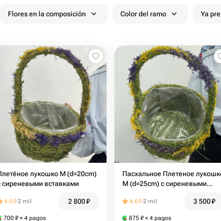
Flores en la composición
Color del ramo
Ya pr
Плетёное лукошко М (d=20cm)
Пасхальное Плетеное лукошк
с сиреневыми вставками
М (d=25cm) с сиреневыми
вставками
2 800
₽
3 500
₽
4.69
2 mil
4.69
2 mil
700
₽
× 4 pagos
875
₽
× 4 pagos