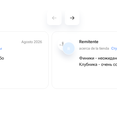
Remitente
Agosto 2026
ы
acerca de la tienda
R
бо
Финики - неожиданн
Клубника - очень со