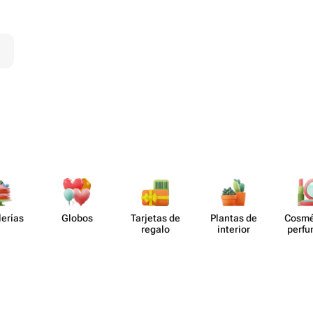
lerías
Globos
Tarjetas de
Plantas de
Cosmé
regalo
interior
perf​