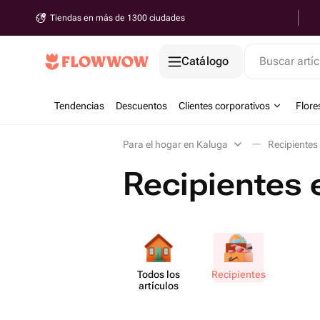
Tiendas en más de 1300 ciudades
Catálogo
Buscar artíc
Tendencias
Descuentos
Clientes corporativos
Flore
Para el hogar en Kaluga
Recipientes
Recipientes 
Todos los
Recip​ientes
artículos