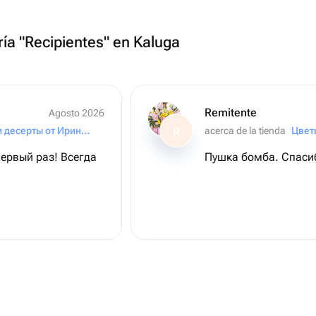
ría "Recipientes" en Kaluga
Remitente
Agosto 2026
Торты и десерты от Ирины Прошиной (Proshina Cake)
acerca de la tienda
Цвет
R
ервый раз! Всегда
Пушка бомба. Спаси
!