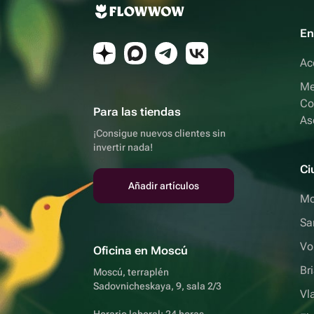
En
Ac
Me
Co
Para las tiendas
As
¡Consigue nuevos clientes sin
invertir nada!
Ci
Añadir artículos
Mo
Sa
Vo
Oficina en Moscú
Br
Moscú, terraplén
Sadovnicheskaya, 9, sala 2/3
Vl