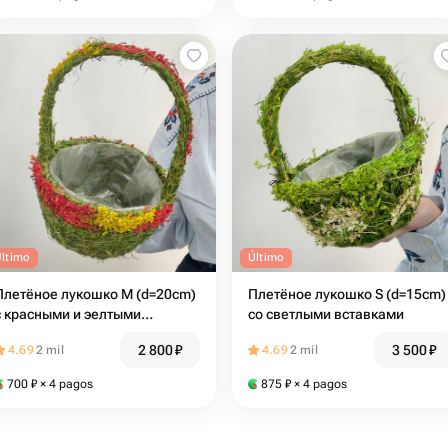
Último
Último
Плетёное лукошко М (d=20cm)
Плетёное лукошко S (d=15cm)
с красными и эелтыми
со светлыми вставками
вставками
2 800
₽
3 500
₽
4.69
2 mil
4.69
2 mil
700
₽
× 4 pagos
875
₽
× 4 pagos