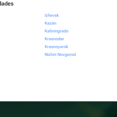
udades
Izhevsk
Kazán
Kaliningrado
Krasnodar
Krasnoyarsk
Nizhni Novgorod