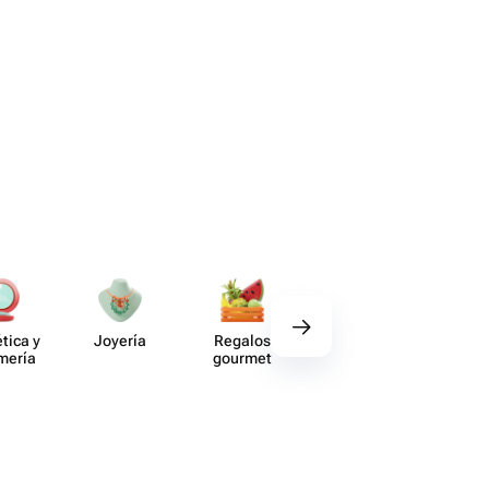
tica y
Joyería
Regalos
Deco​ración
Acce​
umería
gourmet