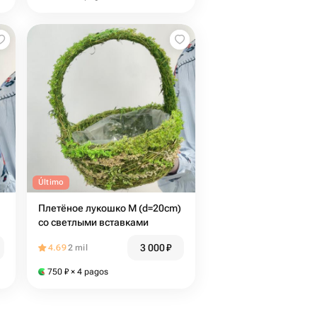
Último
Плетёное лукошко M (d=20cm)
со светлыми вставками
3 000
₽
4.69
2 mil
750
₽
× 4 pagos