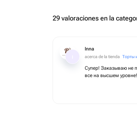
29 valoraciones en la catego
Inna
acerca de la tienda
I
Супер! Заказываю не п
все на высшем уровне