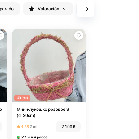
eparado
Valoración
cv/filters/name_fast_delivery
Último
о
Мини-лукошко розовое S
(d=20cm)
2 100
₽
4.69
2 mil
525
₽
× 4 pagos