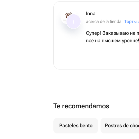
Inna
acerca de la tienda
I
Супер! Заказываю не п
все на высшем уровне
Te recomendamos
Pasteles bento
Postres de cho