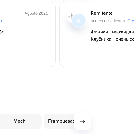
Remitente
Agosto 2026
ы
acerca de la tienda
R
бо
Финики - неожиданн
Клубника - очень со
Mochi
Frambuesas cubiertas de chocolate