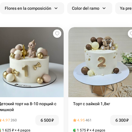
Flores en la composición
Color del ramo
Ya pr
Детский торт на 8-10 порций с
Торт с зайкой 1,8кг
мишкой
6 500
₽
6 300
₽
4.97
260
4.95
461
1 625
₽
× 4 pagos
1 575
₽
× 4 pagos