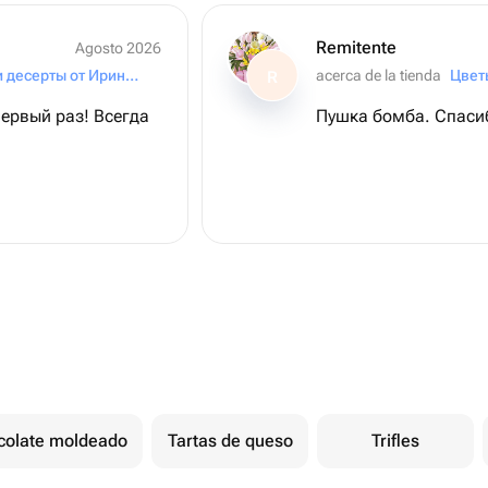
Remitente
Agosto 2026
Торты и десерты от Ирины Прошиной (Proshina Cake)
acerca de la tienda
Цвет
R
ервый раз! Всегда
Пушка бомба. Спаси
!
colate moldeado
Tartas de queso
Trifles