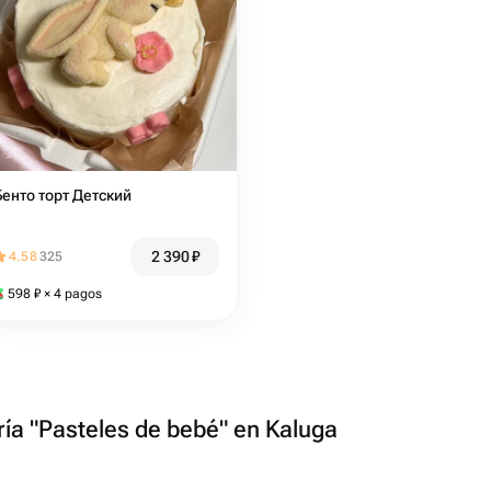
Бенто торт Детский
2 390
₽
4.58
325
598
₽
× 4 pagos
ría "Pasteles de bebé" en Kaluga