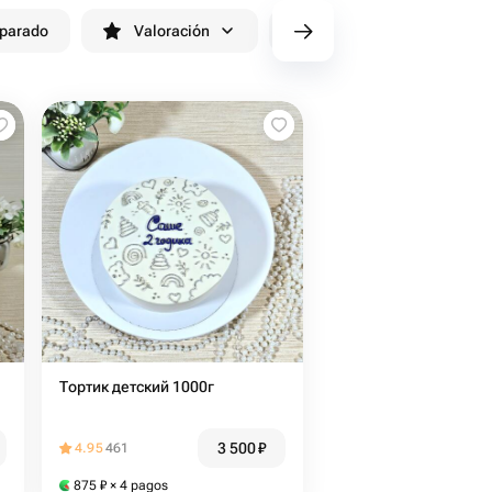
eparado
Valoración
cv/filters/name_fast_delivery
Тортик детский 1000г
3 500
₽
4.95
461
875
₽
× 4 pagos