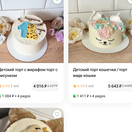
Детский торт с жирафом торт с
Детский торт кошечка / торт
рисунком
виде кошки
4 016
₽
5 643
₽
4.96
1 mil
4 227
₽
4.96
1 mil
5 940
1 004
₽
× 4 pagos
1 411
₽
× 4 pagos