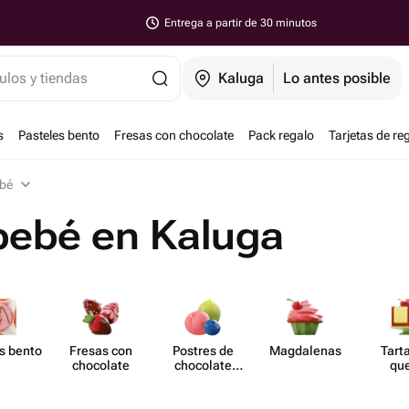
Entrega a partir de 30 minutos
ulos y tiendas
Kaluga
Lo antes posible
s
Pasteles bento
Fresas con chocolate
Pack regalo
Tarjetas de re
ebé
bebé en Kaluga
s bento
Fresas con
Postres de
Magd​alenas
Tart
chocolate
chocolate
qu
moldeado