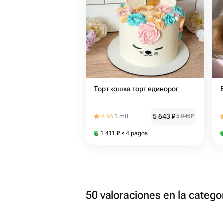
Торт кошка торт единорог
5 643
₽
4.96
1 mil
5 940
₽
1 411
₽
× 4 pagos
50 valoraciones en la catego