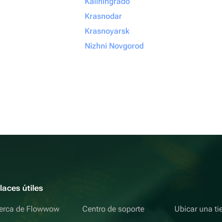
Kaliningrado
Krasnodar
Krasnoyarsk
Nizhni Novgorod
laces útiles
erca de Flowwow
Centro de soporte
Ubicar una ti