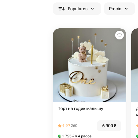
Populares
Precio
Торт на годик малышу
6 900
₽
4.97
260
1 725
₽
× 4 pagos