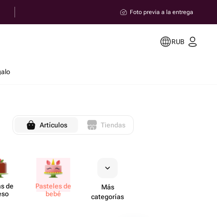
Foto previa a la entrega
RUB
galo
Artículos
Tiendas
as de
Pasteles de
Más
eso
bebé
categorías