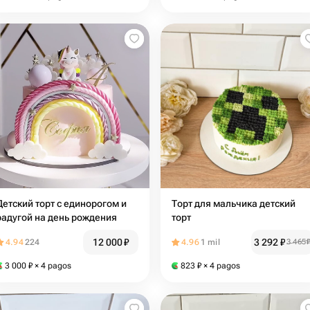
Детский торт с единорогом и
Торт для мальчика детский
радугой на день рождения
торт
12 000
₽
3 292
₽
4.94
224
4.96
1 mil
3 465
3 000
₽
× 4 pagos
823
₽
× 4 pagos