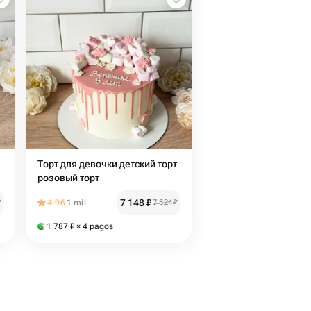
Торт для девочки детский торт
розовый торт
7 148
₽
₽
4.96
1 mil
7 524
₽
1 787
₽
× 4 pagos