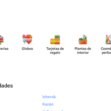
lerías
Globos
Tarjetas de
Plantas de
Cosmé
regalo
interior
perf​
udades
Izhevsk
Kazán