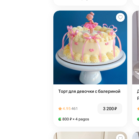
Торт для девочки с балериной
3 200
₽
4.95
461
800
₽
× 4 pagos