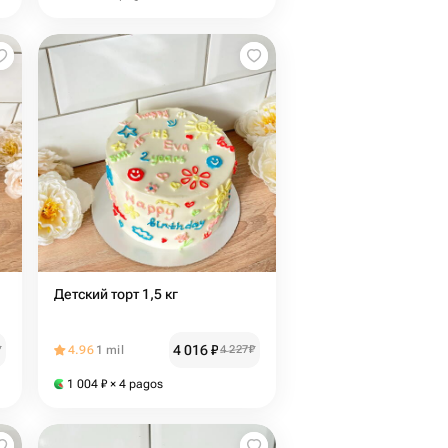
Детский торт 1,5 кг
4 016
₽
₽
4.96
1 mil
4 227
₽
1 004
₽
× 4 pagos