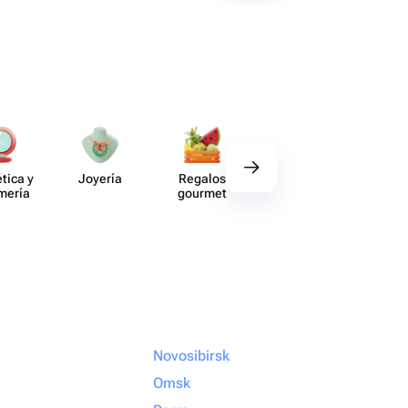
tica y
Joyería
Regalos
Deco​ración
Acce​
umería
gourmet
Novosibirsk
Omsk