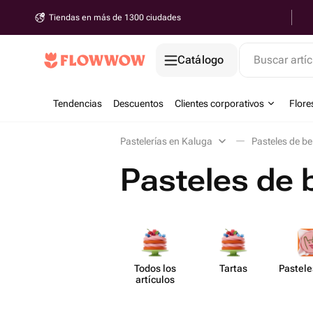
Tiendas en más de 1300 ciudades
Catálogo
Buscar artíc
Tendencias
Descuentos
Clientes corporativos
Flore
Pastelerías en Kaluga
Pasteles de b
Pasteles de 
Todos los
Tartas
Pastele
artículos