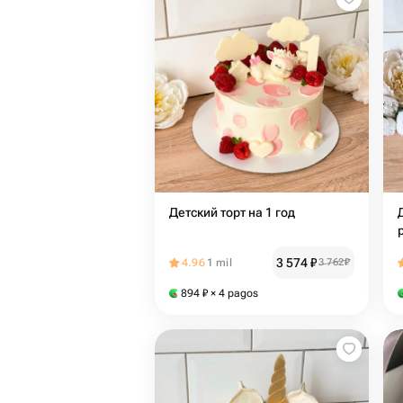
Детский торт на 1 год
3 574
₽
4.96
1 mil
3 762
₽
894
₽
× 4 pagos