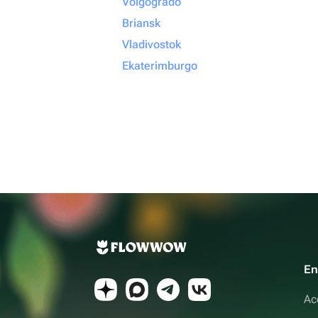
Volgogrado
Briansk
Vladivostok
Ekaterimburgo
En
Ac