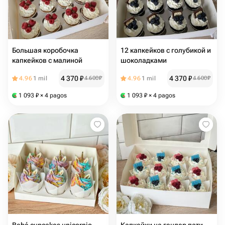
Большая коробочка
12 капкейков с голубикой и
капкейков с малиной
шоколадками
4 370
₽
4 370
₽
4.96
1 mil
4 600
₽
4.96
1 mil
4 600
₽
1 093
₽
× 4 pagos
1 093
₽
× 4 pagos