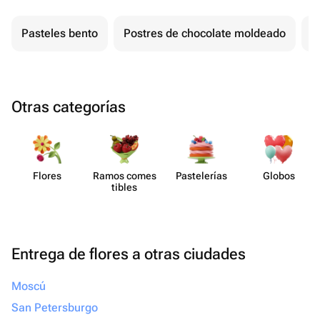
Pasteles bento
Postres de chocolate moldeado
T
Otras categorías
Flores
Ramos comes​
Paste​lerías
Globos
tibles
Entrega de flores a otras ciudades
Moscú
San Petersburgo