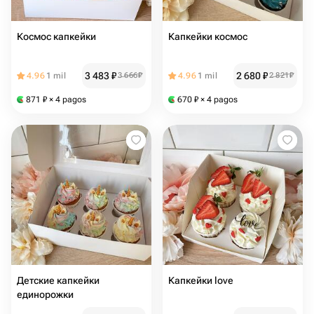
Космос капкейки
Капкейки космос
3 483
₽
2 680
₽
4.96
1 mil
3 666
₽
4.96
1 mil
2 821
₽
871
₽
× 4 pagos
670
₽
× 4 pagos
Детские капкейки
Капкейки love
единорожки