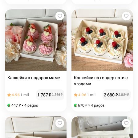
Капкейки в подарок маме
Капкейки на гендер пати с
ягодами
1 787
₽
2 680
₽
4.96
1 mil
1 881
₽
4.96
1 mil
2 821
₽
447
₽
× 4 pagos
670
₽
× 4 pagos