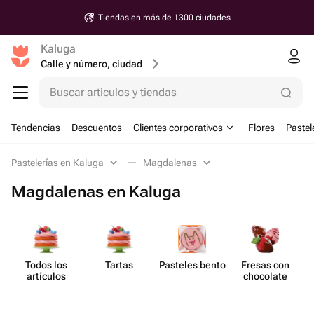
Tiendas en más de 1300 ciudades
Kaluga
Calle y número, ciudad
Buscar artículos y tiendas
Tendencias
Descuentos
Clientes corporativos
Flores
Pastel
Pastelerías en Kaluga
Magdalenas
Magdalenas en Kaluga
Todos los
Tartas
Pasteles bento
Fresas con
artículos
chocolate