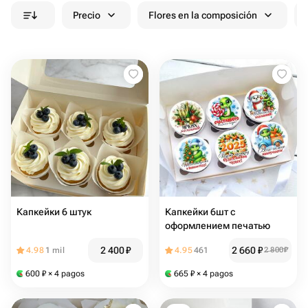
Precio
Flores en la composición
Капкейки 6 штук
Капкейки 6шт с
оформлением печатью
2 400
₽
2 660
₽
4.98
1 mil
4.95
461
2 800
₽
600
₽
× 4 pagos
665
₽
× 4 pagos