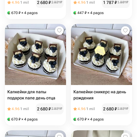
2 680
₽
1 787
₽
4.96
1 mil
2 821
₽
4.96
1 mil
1 881
₽
670
₽
× 4 pagos
447
₽
× 4 pagos
Капкейки для папы
Капкейки сникерс на день
подарок папе день отца
рождения
2 680
₽
2 680
₽
4.96
1 mil
2 821
₽
4.96
1 mil
2 821
₽
670
₽
× 4 pagos
670
₽
× 4 pagos