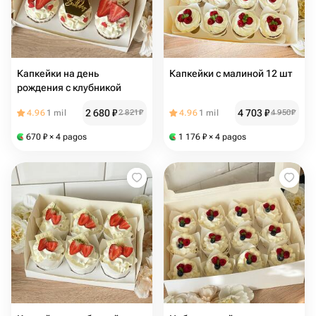
Капкейки на день
Капкейки с малиной 12 шт
рождения с клубникой
2 680
₽
4 703
₽
4.96
1 mil
2 821
₽
4.96
1 mil
4 950
₽
670
₽
× 4 pagos
1 176
₽
× 4 pagos