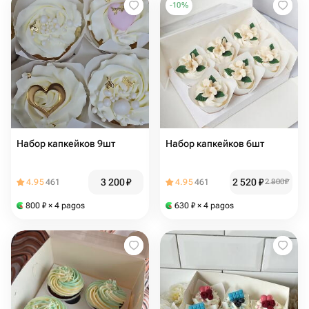
-
10
%
Набор капкейков 9шт
Набор капкейков 6шт
3 200
₽
2 520
₽
4.95
461
4.95
461
2 800
₽
800
₽
× 4 pagos
630
₽
× 4 pagos