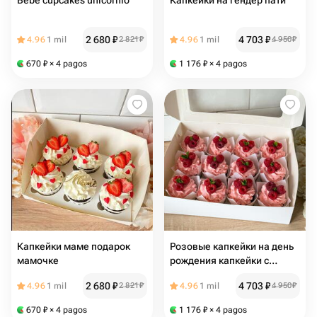
Bebé cupcakes unicornio
Капкейки на гендер пати
2 680
₽
4 703
₽
4.96
1 mil
2 821
₽
4.96
1 mil
4 950
₽
670
₽
× 4 pagos
1 176
₽
× 4 pagos
Капкейки маме подарок
Розовые капкейки на день
мамочке
рождения капкейки с
малиной
2 680
₽
4 703
₽
4.96
1 mil
2 821
₽
4.96
1 mil
4 950
₽
670
₽
× 4 pagos
1 176
₽
× 4 pagos