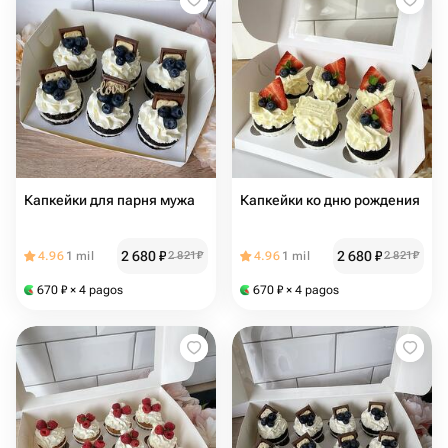
Капкейки для парня мужа
Капкейки ко дню рождения
2 680
₽
2 680
₽
4.96
1 mil
2 821
₽
4.96
1 mil
2 821
₽
670
₽
× 4 pagos
670
₽
× 4 pagos