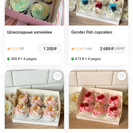
Шоколадные капкейки
Gender Pati cupcakes
1 200
₽
2 689
₽
5.00
39
4.96
1 mil
2 831
₽
300
₽
× 4 pagos
673
₽
× 4 pagos