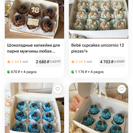
Шоколадные капкейки для
Bebé cupcakes unicornio 12
парня мужчины любая
piezas🦄
цифра
2 680
₽
4 703
₽
4.96
1 mil
2 821
₽
4.96
1 mil
4 950
₽
670
₽
× 4 pagos
1 176
₽
× 4 pagos