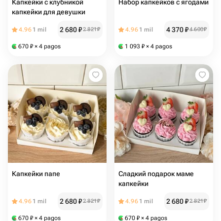
Капкейки с клубникой
Набор капкейков с ягодами
капкейки для девушки
2 680
₽
4 370
₽
4.96
1 mil
2 821
₽
4.96
1 mil
4 600
₽
670
₽
× 4 pagos
1 093
₽
× 4 pagos
Капкейки папе
Сладкий подарок маме
капкейки
2 680
₽
2 680
₽
4.96
1 mil
2 821
₽
4.96
1 mil
2 821
₽
670
₽
× 4 pagos
670
₽
× 4 pagos