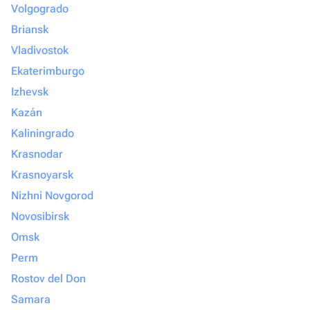
Volgogrado
Briansk
Vladivostok
Ekaterimburgo
Izhevsk
Kazán
Kaliningrado
Krasnodar
Krasnoyarsk
Nizhni Novgorod
Novosibirsk
Omsk
Perm
Rostov del Don
Samara