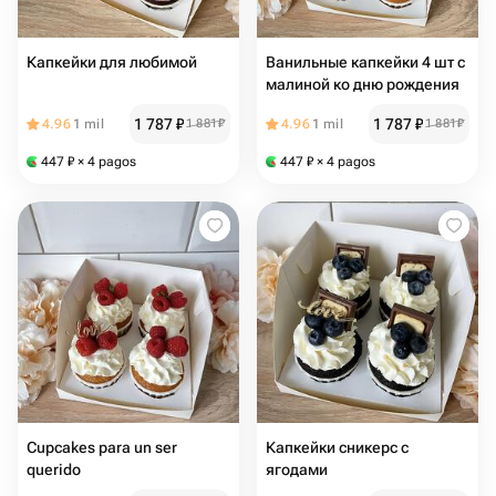
Капкейки для любимой
Ванильные капкейки 4 шт с
малиной ко дню рождения
1 787
₽
1 787
₽
4.96
1 mil
1 881
₽
4.96
1 mil
1 881
₽
447
₽
× 4 pagos
447
₽
× 4 pagos
Cupcakes para un ser
Капкейки сникерс с
querido
ягодами