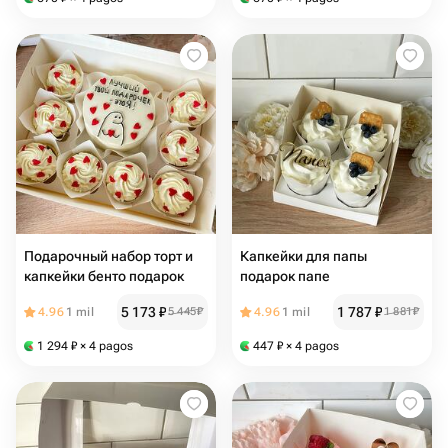
Подарочный набор торт и
Капкейки для папы
капкейки бенто подарок
подарок папе
5 173
₽
1 787
₽
4.96
1 mil
5 445
₽
4.96
1 mil
1 881
₽
1 294
₽
× 4 pagos
447
₽
× 4 pagos