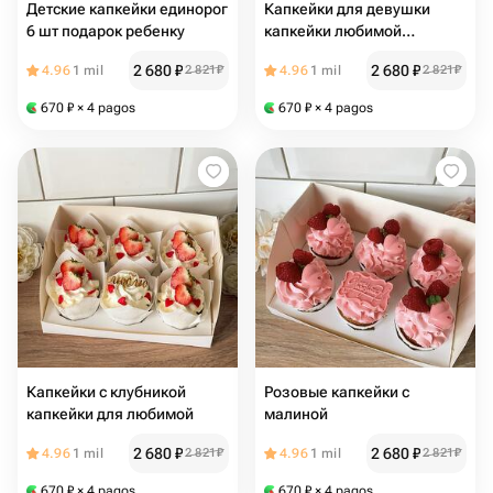
Детские капкейки единорог
Капкейки для девушки
6 шт подарок ребенку
капкейки любимой
капкейки люблю
2 680
₽
2 680
₽
4.96
1 mil
2 821
₽
4.96
1 mil
2 821
₽
670
₽
× 4 pagos
670
₽
× 4 pagos
Капкейки с клубникой
Розовые капкейки с
капкейки для любимой
малиной
2 680
₽
2 680
₽
4.96
1 mil
2 821
₽
4.96
1 mil
2 821
₽
670
₽
× 4 pagos
670
₽
× 4 pagos