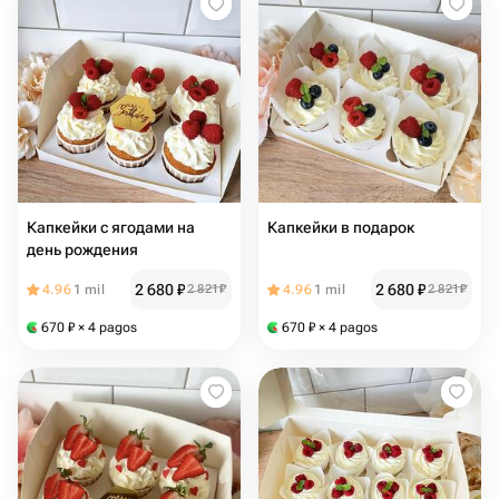
Капкейки с ягодами на
Капкейки в подарок
день рождения
2 680
₽
2 680
₽
4.96
1 mil
2 821
₽
4.96
1 mil
2 821
₽
670
₽
× 4 pagos
670
₽
× 4 pagos