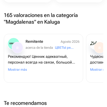
165 valoraciones en la categoría
"Magdalenas" en Kaluga
Remitente
Agosto 2026
acerca de la tienda
ЦВЕТЫ рядом
R
R
Рекомендую! Ценник адекватный,
Чудесная
персонал всегда на связи, большой
доставку
выбор ассортимента. Классно, что есть
понравило
Mostrar más
Mostrar m
возможность радовать близких на
ей🩷Спас
расстоянии, буду заказывать тут еще
обращаюс
же полож
очень пр
Te recomendamos