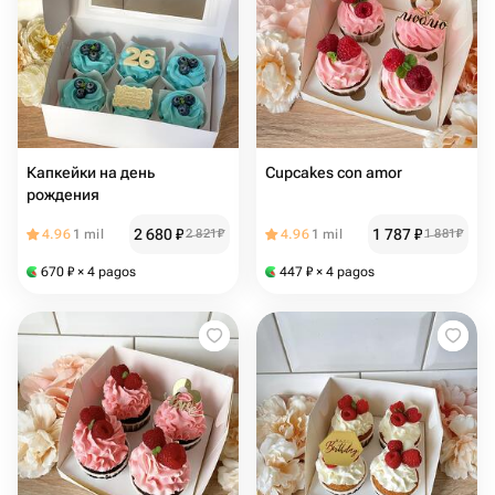
Капкейки на день
Cupcakes con amor
рождения
2 680
₽
1 787
₽
4.96
1 mil
2 821
₽
4.96
1 mil
1 881
₽
670
₽
× 4 pagos
447
₽
× 4 pagos