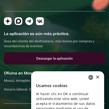
La aplicación es aún más práctica.
Área del cliente del destinatario, más bonos por compras y
recordatorios de eventos
Descargar la aplicación
Oficina en Moscú
×
Moscú, terraplén Sadovnicheskaya, 9, sala 2/3
Usamos cookies
RUSSIAN
Horario laboral: 24 horas
Al hacer clic en OK o continuar
ENGLISH
utilizando este sitio web, usted
UKRAINIAN
acepta el tratamiento de sus datos
personales mediante el uso de