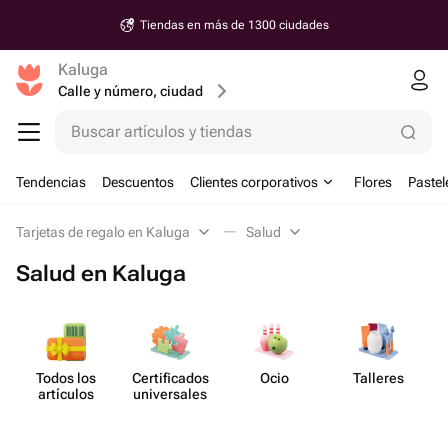
Tiendas en más de 1300 ciudades
Kaluga
Calle y número, ciudad
Buscar artículos y tiendas
Tendencias
Descuentos
Clientes corporativos
Flores
Pastel
Tarjetas de regalo en Kaluga
Salud
Salud en Kaluga
Todos los
Certif​icados
Ocio
Talleres
artículos
unive​rsales