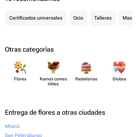
Certificados universales
Ocio
Talleres
Masaj
Otras categorías
Flores
Ramos comes​
Paste​lerías
Globos
tibles
Entrega de flores a otras ciudades
Moscú
San Petersburgo