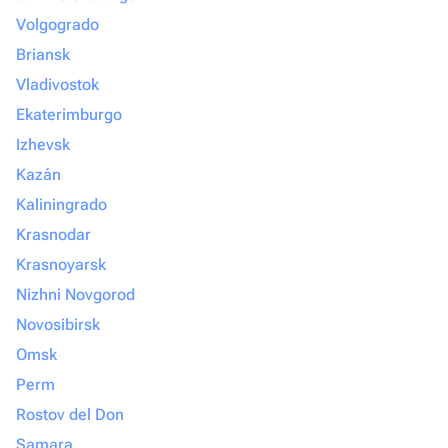
Volgogrado
Briansk
Vladivostok
Ekaterimburgo
Izhevsk
Kazán
Kaliningrado
Krasnodar
Krasnoyarsk
Nizhni Novgorod
Novosibirsk
Omsk
Perm
Rostov del Don
Samara