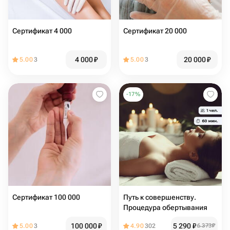
Сертификат 4 000
Сертификат 20 000
4 000
₽
20 000
₽
5.00
3
5.00
3
-
17
%
Сертификат 100 000
Путь к совершенству.
Процедура обертывания
100 000
₽
5 290
₽
5.00
3
4.90
302
6 373
₽