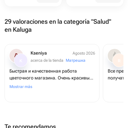
29 valoraciones en la categoría "Salud"
en Kaluga
Kseniya
Agosto 2026
acerca de la tienda
Матрешка
K
R
Быстрая и качественная работа
Все прек
цветочного магазина. Очень красивый
получател
букет получился. Выражаю огромную
Mostrar más
благодарность.
Te recomendamos