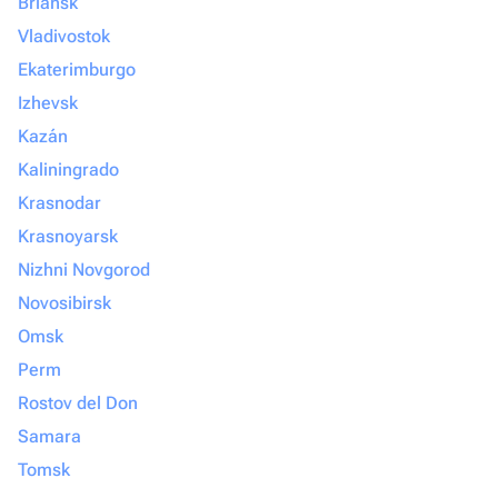
Briansk
Vladivostok
Ekaterimburgo
Izhevsk
Kazán
Kaliningrado
Krasnodar
Krasnoyarsk
Nizhni Novgorod
Novosibirsk
Omsk
Perm
Rostov del Don
Samara
Tomsk