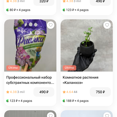
320
₽
490
₽
4.38
3 mil
4.38
3 mil
80
₽
× 4 pagos
123
₽
× 4 pagos
Último
Último
Профессиональный набор
Комнатное растения
субстрактных компонентов
«Каланхоэ»
"фиалка"
490
₽
750
₽
4.38
3 mil
4.64
44
123
₽
× 4 pagos
188
₽
× 4 pagos