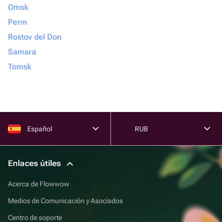
Omsk
Perm
Rostov del Don
Samara
Tomsk
Español
RUB
Enlaces útiles
Acerca de Flowwow
Medios de Comunicación y Asociados
Centro de soporte