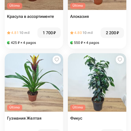
Último
Último
Красула в ассортименте
Алоказия
1 700
₽
2 200
₽
4.81
10 mil
4.80
10 mil
425
₽
× 4 pagos
550
₽
× 4 pagos
Último
Último
Гузмания Желтая
Фикус