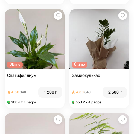
Último
Último
Спатифиллиум
Замиокулькас
1 200
₽
2 600
₽
4.80
840
4.80
840
300
₽
× 4 pagos
650
₽
× 4 pagos