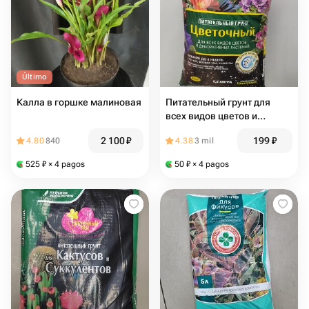
Último
Калла в горшке малиновая
Питательный грунт для
всех видов цветов и
декоративных растений
2 100
₽
199
₽
4.80
840
4.38
3 mil
525
₽
× 4 pagos
50
₽
× 4 pagos