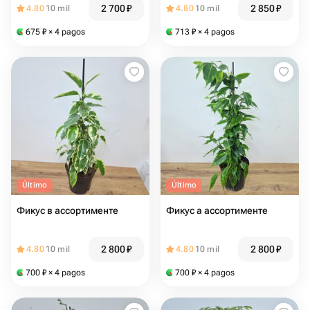
2 700
₽
2 850
₽
4.80
10 mil
4.80
10 mil
675
₽
× 4 pagos
713
₽
× 4 pagos
Último
Último
Фикус в ассортименте
Фикус а ассортименте
2 800
₽
2 800
₽
4.80
10 mil
4.80
10 mil
700
₽
× 4 pagos
700
₽
× 4 pagos