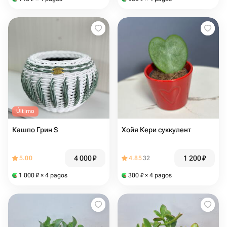
Último
Кашпо Грин S
Хойя Кери суккулент
4 000
₽
1 200
₽
5.00
4.85
32
1 000
₽
× 4 pagos
300
₽
× 4 pagos