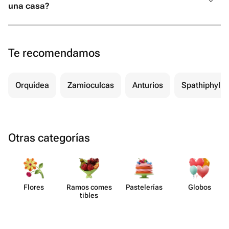
una casa?
Te recomendamos
Orquídea
Zamioculcas
Anturios
Spathiphyll
Otras categorías
Flores
Ramos comes​
Paste​lerías
Globos
tibles