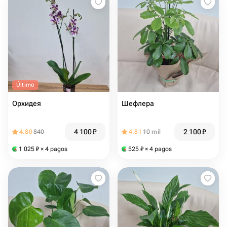
Último
Орхидея
Шефлера
4 100
₽
2 100
₽
4.80
840
4.81
10 mil
1 025
₽
× 4 pagos
525
₽
× 4 pagos