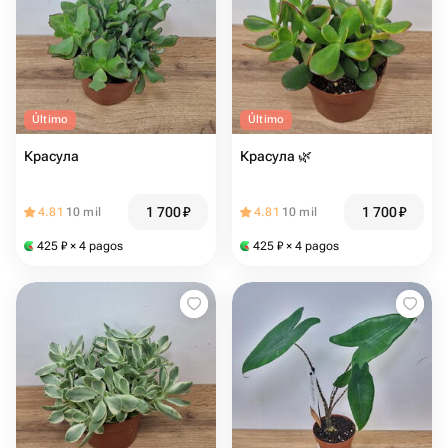
Último
Último
Красула
Красула 🌿
1 700
₽
1 700
₽
4.81
10 mil
4.81
10 mil
425
₽
× 4 pagos
425
₽
× 4 pagos