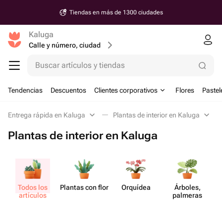
Tiendas en más de 1300 ciudades
Kaluga
Calle y número, ciudad
Buscar artículos y tiendas
Tendencias
Descuentos
Clientes corporativos
Flores
Pastel
Entrega rápida en Kaluga
Plantas de interior en Kaluga
Plantas de interior en Kaluga
Todos los
Plantas con flor
Orquídea
Árboles,
artículos
palmeras