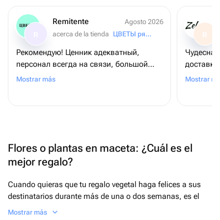
Remitente
Agosto 2026
acerca de la tienda
ЦВЕТЫ рядом
R
R
Рекомендую! Ценник адекватный,
Чудесная
персонал всегда на связи, большой
доставку
выбор ассортимента. Классно, что есть
понравило
Mostrar más
Mostrar m
возможность радовать близких на
ей🩷Спас
расстоянии, буду заказывать тут еще
обращаюс
же полож
очень пр
Flores o plantas en maceta: ¿Cuál es el
mejor regalo?
Cuando quieras que tu regalo vegetal haga felices a sus
destinatarios durante más de una o dos semanas, es el
momento de recurrir a las plantas de flor en maceta. A
Mostrar más
pesar de la idea popular de que este tipo de regalos