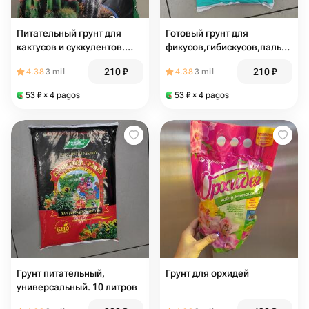
Питательный грунт для
Готовый грунт для
кактусов и суккулентов.
фикусов,гибискусов,пальм,
3литра
клеродедронов. 5 литров
210
₽
210
₽
4.38
3 mil
4.38
3 mil
53
₽
× 4 pagos
53
₽
× 4 pagos
Грунт питательный,
Грунт для орхидей
универсальный. 10 литров