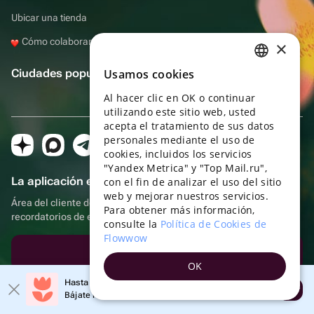
Ubicar una tienda
Cómo colaborar con Flowwow
×
Ciudades populares
Usamos cookies
RUSSIAN
Al hacer clic en OK o continuar
ENGLISH
utilizando este sitio web, usted
UKRAINIAN
acepta el tratamiento de sus datos
personales mediante el uso de
PORTUGUESE
cookies, incluidos los servicios
"Yandex Metrica" y "Top Mail.ru",
SPANISH
La aplicación es aún más práctica.
con el fin de analizar el uso del sitio
web y mejorar nuestros servicios.
HUNGARIAN
Área del cliente del destinatario, más bonos por compras y
Para obtener más información,
recordatorios de eventos
ITALIAN
consulte la
Política de Cookies de
Flowwow
FRENCH
Descargar la aplicación
OK
TURKISH
Hasta un 10% de descuento en el primer pedido
Abrir
GERMAN
Oficina en Moscú
Bájate la aplicación y obtén tu código