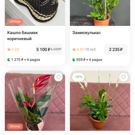
Último
Кашпо башмак
Замиокулькас
коричневый
5 100
₽
2 235
₽
5.00
6 000
₽
4.80
10 mil
1 275
₽
× 4 pagos
559
₽
× 4 pagos
-
10
%
Último