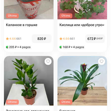
Último
Último
Каланхое в горшке
Кислица или «доброе утро»
820
₽
672
₽
4.66
661
4.66
661
840
₽
205
₽
× 4 pagos
168
₽
× 4 pagos
Último
Último