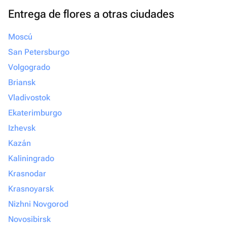
Entrega de flores a otras ciudades
Moscú
San Petersburgo
Volgogrado
Briansk
Vladivostok
Ekaterimburgo
Izhevsk
Kazán
Kaliningrado
Krasnodar
Krasnoyarsk
Nizhni Novgorod
Novosibirsk