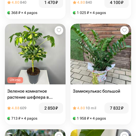
1 470
₽
4 100
₽
4.80
840
4.80
840
368
₽
× 4 pagos
1 025
₽
× 4 pagos
Último
Зеленое комнатное
Замиокулькас большой
растение шефлера в
горшке
2 850
₽
7 832
₽
4.88
609
4.80
10 mil
713
₽
× 4 pagos
1 958
₽
× 4 pagos