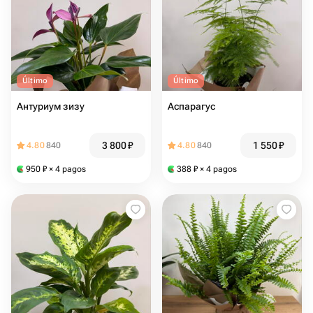
Último
Último
Антуриум зизу
Аспарагус
3 800
₽
1 550
₽
4.80
840
4.80
840
950
₽
× 4 pagos
388
₽
× 4 pagos