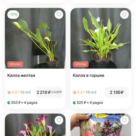
-
15
%
Último
Último
Калла желтая
Калла в горшке
2 210
₽
2 100
₽
4.81
10 mil
2 600
₽
4.81
10 mil
553
₽
× 4 pagos
525
₽
× 4 pagos