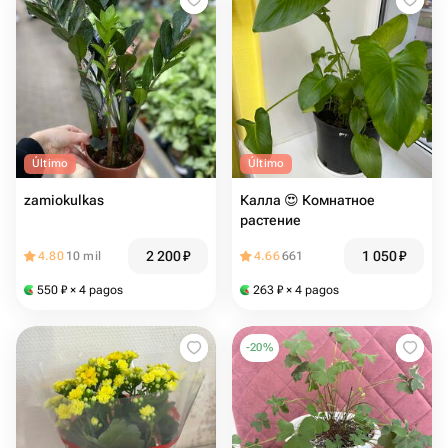
Último
Último
zamiokulkas
Калла 😍 Комнатное
растение
2 200
₽
1 050
₽
4.80
10 mil
4.66
661
550
₽
× 4 pagos
263
₽
× 4 pagos
-
20
%