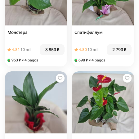
Монстера
Спатифиллум
3 850
₽
2 790
₽
4.81
10 mil
4.80
10 mil
963
₽
× 4 pagos
698
₽
× 4 pagos