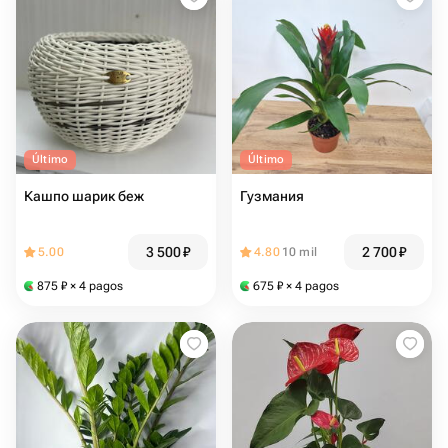
Último
Último
Кашпо шарик беж
Гузмания
3 500
₽
2 700
₽
5.00
4.80
10 mil
875
₽
× 4 pagos
675
₽
× 4 pagos