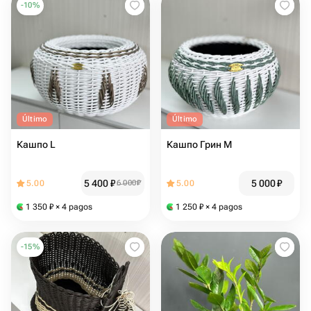
-
10
%
Último
Último
Кашпо L
Кашпо Грин М
5 400
₽
5 000
₽
5.00
6 000
₽
5.00
1 350
₽
× 4 pagos
1 250
₽
× 4 pagos
-
15
%