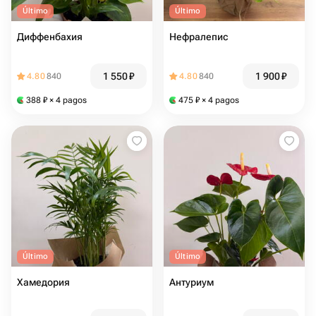
Último
Último
Диффенбахия
Нефралепис
1 550
₽
1 900
₽
4.80
840
4.80
840
388
₽
× 4 pagos
475
₽
× 4 pagos
Último
Último
Хамедория
Антуриум