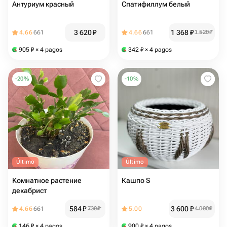
Антуриум красный
Спатифиллум белый
3 620
₽
1 368
₽
4.66
661
4.66
661
1 520
₽
905
₽
× 4 pagos
342
₽
× 4 pagos
-
20
%
-
10
%
Último
Último
Комнатное растение
Кашпо S
декабрист
584
₽
3 600
₽
4.66
661
730
₽
5.00
4 000
₽
146
₽
× 4 pagos
900
₽
× 4 pagos