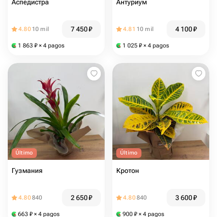
Аспедистра
Антуриум
7 450
₽
4 100
₽
4.80
10 mil
4.81
10 mil
1 863
₽
× 4 pagos
1 025
₽
× 4 pagos
Último
Último
Гузмания
Кротон
2 650
₽
3 600
₽
4.80
840
4.80
840
663
₽
× 4 pagos
900
₽
× 4 pagos