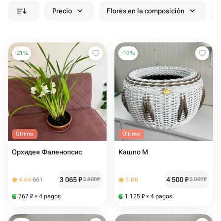
Precio
Flores en la composición
-
21
%
-
10
%
Último
Último
Орхидея Фаленопсис
Кашпо М
3 065
₽
4 500
₽
4.66
661
3 880
₽
5.00
5 000
₽
767
₽
× 4 pagos
1 125
₽
× 4 pagos