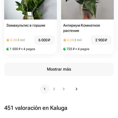
Замакультис в горшке
Антириум Комнатное
растение
6 000
₽
2 900
₽
4.38
3 mil
4.38
3 mil
1 500
₽
× 4 pagos
725
₽
× 4 pagos
Mostrar más
1
2
3
451 valoración en Kaluga