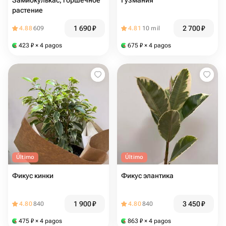
Замиокулькас, горшечное
Гузмания
растение
1 690
₽
2 700
₽
4.88
609
4.81
10 mil
423
₽
× 4 pagos
675
₽
× 4 pagos
Último
Último
Фикус кинки
Фикус элантика
1 900
₽
3 450
₽
4.80
840
4.80
840
475
₽
× 4 pagos
863
₽
× 4 pagos