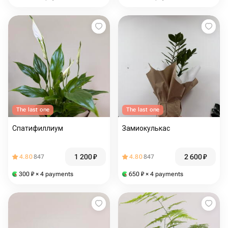
The last one
The last one
Спатифиллиум
Замиокулькас
1 200
₽
2 600
₽
4.80
847
4.80
847
300
₽
× 4 payments
650
₽
× 4 payments