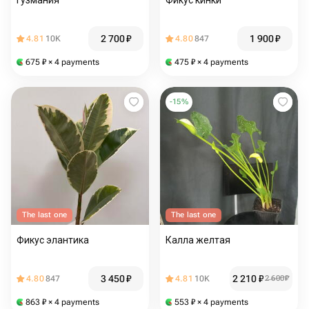
Гузмания
Фикус кинки
2 700
₽
1 900
₽
4.81
10K
4.80
847
675
₽
× 4 payments
475
₽
× 4 payments
-
15
%
The last one
The last one
Фикус элантика
Калла желтая
3 450
₽
2 210
₽
4.80
847
4.81
10K
2 600
₽
863
₽
× 4 payments
553
₽
× 4 payments