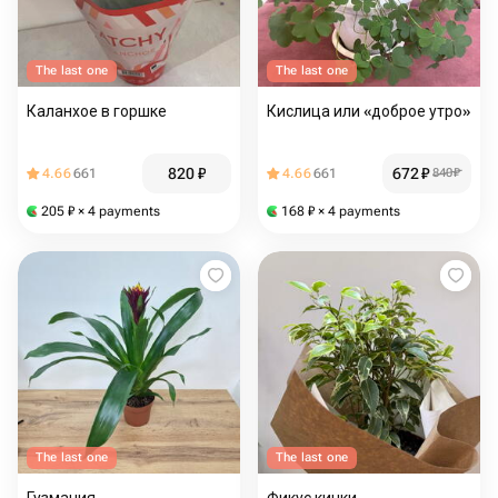
The last one
The last one
Каланхое в горшке
Кислица или «доброе утро»
820
₽
672
₽
4.66
661
4.66
661
840
₽
205
₽
× 4 payments
168
₽
× 4 payments
The last one
The last one