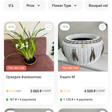
Price
Flower Type
Bouquet colou
-
21
%
-
10
%
The last one
The last one
Орхидея Фаленопсис
Кашпо М
3 065
₽
4 500
₽
4.66
661
3 880
₽
5.00
5 000
₽
767
₽
× 4 payments
1 125
₽
× 4 payments