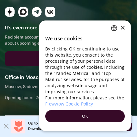
×
It's even more convenient in the app!
Recipient account, extra rewards for purchases and reminders
We use cookies
RUSSIAN
about upcoming events
By clicking OK or continuing to use
ENGLISH
this website, you consent to the
Download the app
UKRAINIAN
processing of your personal data
through the use of cookies, including
PORTUGUESE
the "Yandex Metrica" and "Top
Office in Moscow
Mail.ru" services, for the purposes of
SPANISH
analyzing website usage and
Moscow, Sadovnicheskaya embankment, 9, room 2/3
improving our services.
HUNGARIAN
For more information, please see the
Opening hours: 24/7
ITALIAN
Flowwow Cookie Policy
FRENCH
OK
TURKISH
Up to 10% off your first order
© Flowwow, inc
Open
Download the app & get your promo
GERMAN
Terms of use