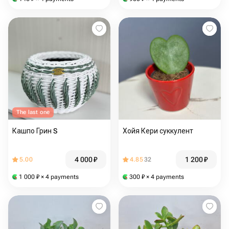
The last one
Кашпо Грин S
Хойя Кери суккулент
4 000
₽
1 200
₽
5.00
4.85
32
1 000
₽
× 4 payments
300
₽
× 4 payments