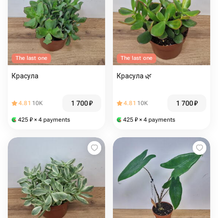
The last one
The last one
Красула
Красула 🌿
1 700
₽
1 700
₽
4.81
10K
4.81
10K
425
₽
× 4 payments
425
₽
× 4 payments