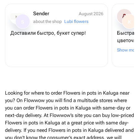
Sender
August 2026
about the shop
Lubi flowers
S
K
Доставили быстро, букет супер!
Быстрая 
цветочно
букет по
Show more
благодар
Looking for where to order Flowers in pots in Kaluga near
you? On Flowwow you will find a multitude stores where
you can order Flowers in pots in Kaluga with same-day or
next-day delivery. At Flowwow’s site you can buy low-priced
Flowers in pots in Kaluga at a great price with same day-
delivery. If you need Flowers in pots in Kaluga delivered and
you don't know the consumer’s exact address, we will