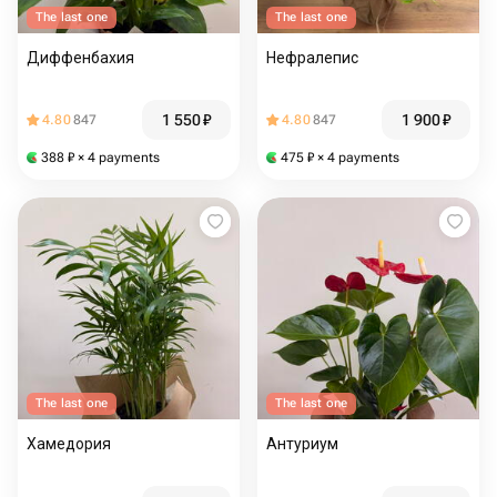
The last one
The last one
Диффенбахия
Нефралепис
1 550
₽
1 900
₽
4.80
847
4.80
847
388
₽
× 4 payments
475
₽
× 4 payments
The last one
The last one
Хамедория
Антуриум