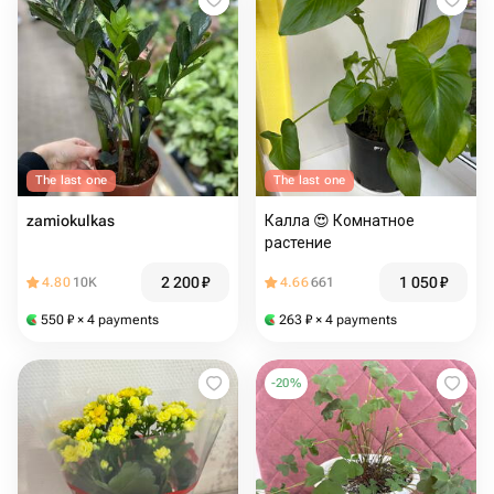
The last one
The last one
zamiokulkas
Калла 😍 Комнатное
растение
2 200
₽
1 050
₽
4.80
10K
4.66
661
550
₽
× 4 payments
263
₽
× 4 payments
-
20
%