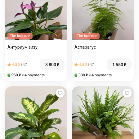
The last one
The last one
Антуриум зизу
Аспарагус
3 800
₽
1 550
₽
4.80
847
4.80
847
950
₽
× 4 payments
388
₽
× 4 payments