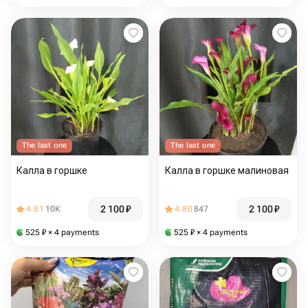
The last one
The last one
Калла в горшке
Калла в горшке малиновая
2 100
₽
2 100
₽
4.81
10K
4.80
847
525
₽
× 4 payments
525
₽
× 4 payments