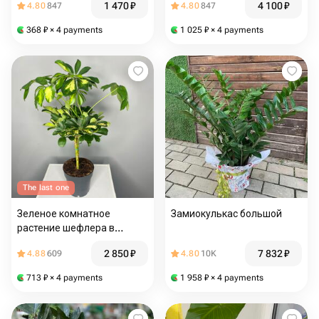
1 470
₽
4 100
₽
4.80
847
4.80
847
368
₽
× 4 payments
1 025
₽
× 4 payments
The last one
Зеленое комнатное
Замиокулькас большой
растение шефлера в
горшке
2 850
₽
7 832
₽
4.88
609
4.80
10K
713
₽
× 4 payments
1 958
₽
× 4 payments