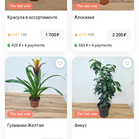
The last one
The last one
Красула в ассортименте
Алоказия
1 700
₽
2 200
₽
4.81
10K
4.80
10K
425
₽
× 4 payments
550
₽
× 4 payments
The last one
The last one
Гузмания Желтая
Фикус