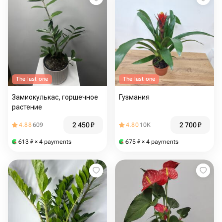
The last one
The last one
Замиокулькас, горшечное
Гузмания
растение
2 450
₽
2 700
₽
4.88
609
4.80
10K
613
₽
× 4 payments
675
₽
× 4 payments