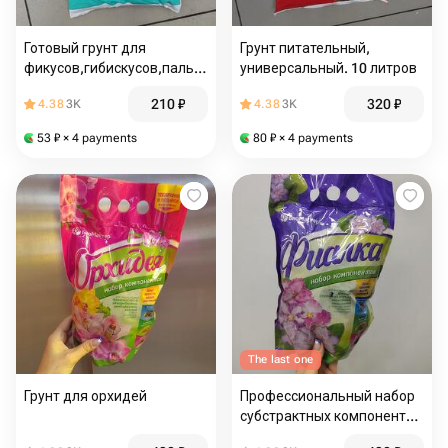
Готовый грунт для
Грунт питательный,
фикусов,гибискусов,пальм,
универсальный. 10 литров
клеродедронов. 5 литров
210
₽
320
₽
4.38
3K
4.38
3K
53
₽
× 4 payments
80
₽
× 4 payments
The last one
Грунт для орхидей
Профессиональный набор
субстрактных компонентов
"фиалка"