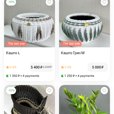
-
10
%
The last one
The last one
Кашпо L
Кашпо Грин М
5 400
₽
5 000
₽
5.00
6 000
₽
5.00
1 350
₽
× 4 payments
1 250
₽
× 4 payments
-
15
%