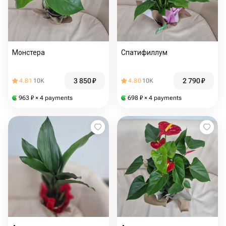
Монстера
Спатифиллум
3 850
₽
2 790
₽
4.81
10K
4.80
10K
963
₽
× 4 payments
698
₽
× 4 payments