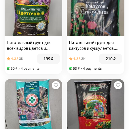
Питательный грунт для
Питательный грунт для
всех видов цветов и
кактусов и суккулентов.
декоративных растений
3литра
199
₽
210
₽
4.38
3K
4.38
3K
50
₽
× 4 payments
53
₽
× 4 payments