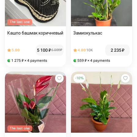
The last one
Кашпо башмак коричневый
Замиокулькас
5 100
₽
2 235
₽
5.00
6 000
₽
4.80
10K
1 275
₽
× 4 payments
559
₽
× 4 payments
-
10
%
The last one