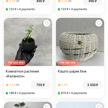
490
₽
490
₽
4.38
3K
4.38
3K
123
₽
× 4 payments
123
₽
× 4 payments
The last one
The last one
Комнатное растения
Кашпо шарик беж
«Каланхоэ»
750
₽
3 500
₽
4.64
44
5.00
188
₽
× 4 payments
875
₽
× 4 payments