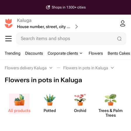
Shops in 1300+ cities
Kaluga
House number, street, city or postcode
Search items and shops
Trending
Discounts
Corporate clients
Flowers
Bento Cakes
Flowers delivery Kaluga
Flowers in pots in Kaluga
Flowers in pots in Kaluga
All products
Potted
Orchid
Trees & Palm
S
Trees