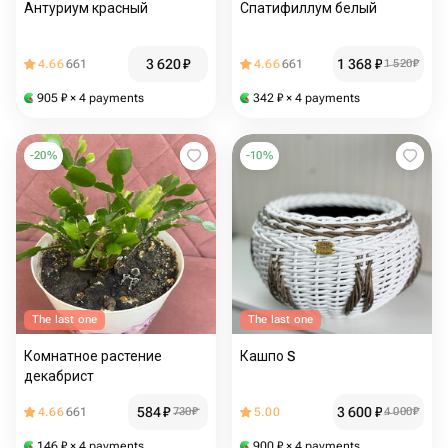
Антуриум красный
Спатифиллум белый
3 620
₽
1 368
₽
4.66
661
4.66
661
1 520
₽
905
₽
× 4 payments
342
₽
× 4 payments
-
20
%
-
10
%
The last one
The last one
Комнатное растение
Кашпо S
декабрист
584
₽
3 600
₽
4.66
661
730
₽
5.00
4 000
₽
146
₽
× 4 payments
900
₽
× 4 payments