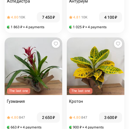
Аспедистра
Антуриум
7 450
₽
4 100
₽
4.80
10K
4.81
10K
1 863
₽
× 4 payments
1 025
₽
× 4 payments
The last one
The last one
Гузмания
Кротон
2 650
₽
3 600
₽
4.80
847
4.80
847
663
₽
× 4 payments
900
₽
× 4 payments