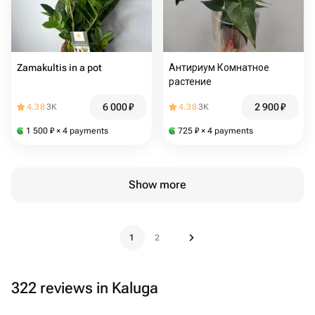
Zamakultis in a pot
Антириум Комнатное
растение
6 000
₽
2 900
₽
4.38
3K
4.38
3K
1 500
₽
× 4 payments
725
₽
× 4 payments
Show more
1
2
322 reviews in Kaluga