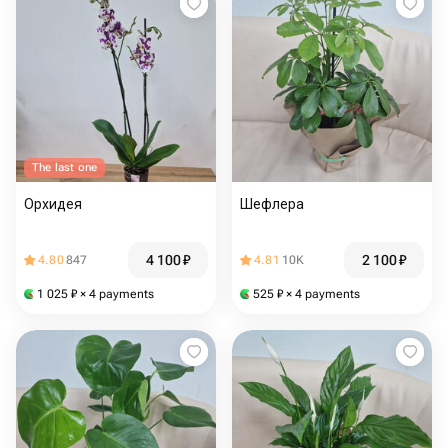
The last one
Орхидея
Шефлера
4 100
₽
2 100
₽
4.80
847
4.81
10K
1 025
₽
× 4 payments
525
₽
× 4 payments