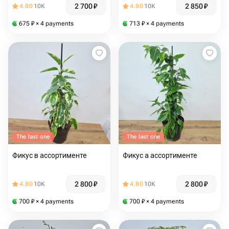
2 700
₽
2 850
₽
4.80
10K
4.80
10K
675
₽
× 4 payments
713
₽
× 4 payments
The last one
The last one
Фикус в ассортименте
Фикус а ассортименте
2 800
₽
2 800
₽
4.80
10K
4.80
10K
700
₽
× 4 payments
700
₽
× 4 payments