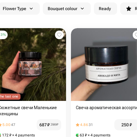
Flower Type
Bouquet colour
Ready
R
13
%
he last one
Сюжетные свечи Маленькие
Свеча ароматическая ассорт
женщины
687
₽
250
₽
5.00
47
790
₽
4.86
31
172
₽
× 4 payments
63
₽
× 4 payments