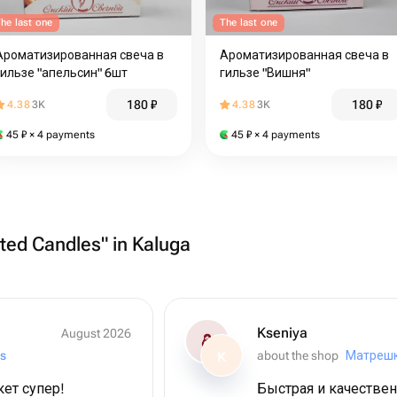
he last one
The last one
Ароматизированная свеча в
Ароматизированная свеча в
гильзе "апельсин" 6шт
гильзе "Вишня"
180
₽
180
₽
4.38
3K
4.38
3K
45
₽
× 4 payments
45
₽
× 4 payments
ted Candles" in Kaluga
Kseniya
August 2026
rs
about the shop
Матреш
K
ет супер!
Быстрая и качествен