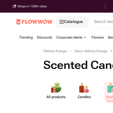
Shops in 1300+ cities
Catalogue
Search it
Trending
Discounts
Corporate clients
Flowers
Be
Delivery Kaluga
Decor delivery Kaluga
Scented Cand
All products
Candles
Sce
Can