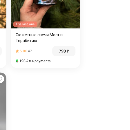
The last one
Сюжетные свечи Мост в
Терабитию
790
₽
5.00
47
198
₽
× 4 payments