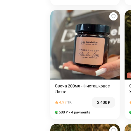
T
Свеча 200мл - Фисташковое
Латте
2 400
₽
4.97
1K
600
₽
× 4 payments