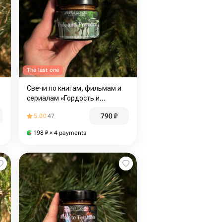
The last one
Свечи по книгам, фильмам и
сериалам «Гордость и
предупреждение»
790
₽
5.00
47
198
₽
× 4 payments