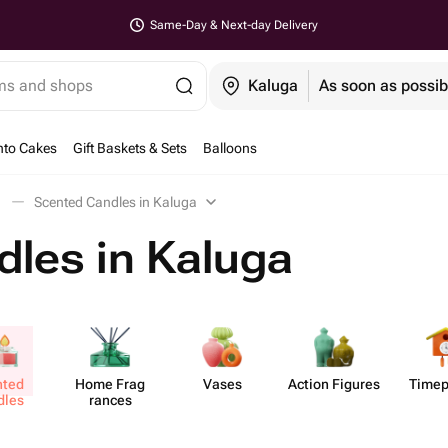
Same-Day & Next-day Delivery
ems and shops
Kaluga
As soon as possib
nto Cakes
Gift Baskets & Sets
Balloons
Scented Candles in Kaluga
les in Kaluga
nted
Home Frag​
Vases
Action Figures
Time​
dles
rances