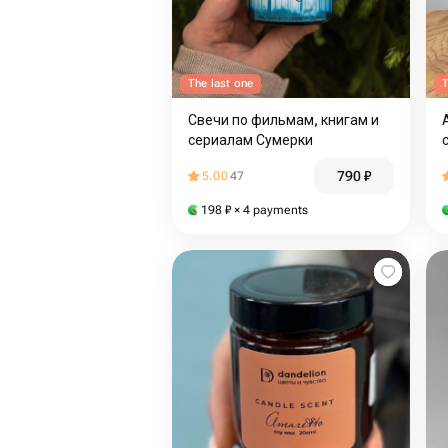
The last one
T
Свечи по фильмам, книгам и
сериалам Сумерки
790
₽
5.00
47
198
₽
× 4 payments