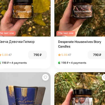
he last one
The last one
Свеча Девочки Гилмор
Desperate Housewives Story
Candles
790
₽
790
₽
5.00
47
5.00
47
198
₽
× 4 payments
198
₽
× 4 payments