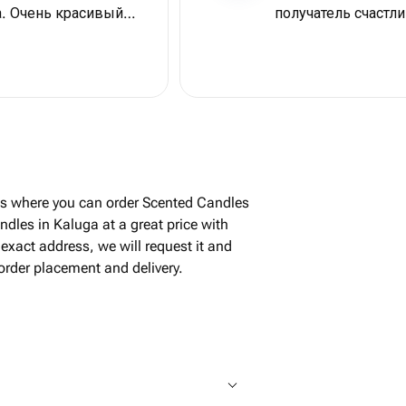
а. Очень красивый
получатель счастли
ыражаю огромную
res where you can order Scented Candles
dles in Kaluga at a great price with
exact address, we will request it and
 order placement and delivery.