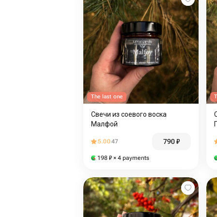
The last one
T
Свечи из соевого воска
Малфой
790
₽
5.00
47
198
₽
× 4 payments