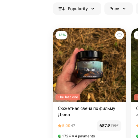
Popularity
Price
-
13
%
-
The last one
T
Сюжетная свеча по фильму
Дюна
687
₽
5.00
47
790
₽
172
₽
× 4 payments