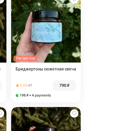
The last one
в
Бриджертоны сюжетная свеча
790
₽
5.00
47
198
₽
× 4 payments