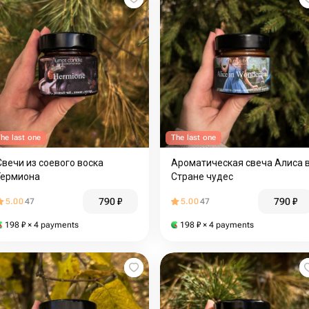
he last one
The last one
Свечи из соевого воска
Ароматическая свеча Алиса 
Гермиона
Стране чудес
790
₽
790
₽
5.00
47
5.00
47
198
₽
× 4 payments
198
₽
× 4 payments