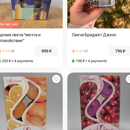
he last one
Арома свеча "мечта и
Свечи Бриджет Джонс
спокойствие"
999
₽
790
₽
4.38
3K
5.00
47
250
₽
× 4 payments
198
₽
× 4 payments