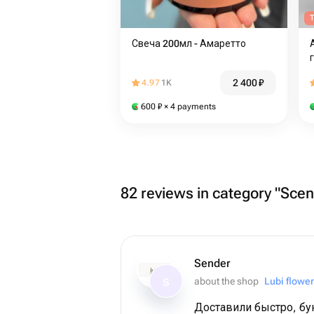
T
Свеча 200мл - Амаретто
2 400
₽
4.97
1K
600
₽
× 4 payments
82 reviews in category "Scen
Sender
about the shop
Lubi flowe
S
Доставили быстро, бук