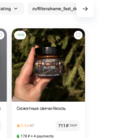
ating
cv/filters/name_fast_delivery
Discounts
-
10
%
и
Сюжетные свечи Нюхль
711
₽
5.00
47
790
₽
178
₽
× 4 payments