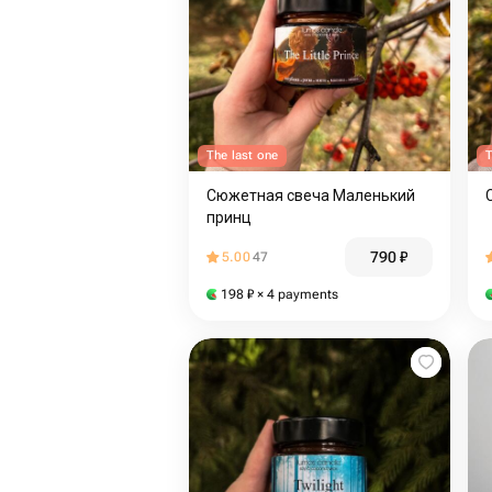
The last one
T
Сюжетная свеча Маленький
принц
790
₽
5.00
47
198
₽
× 4 payments