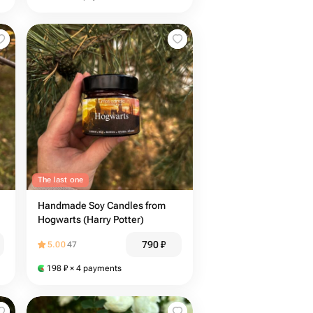
The last one
Handmade Soy Candles from
Hogwarts (Harry Potter)
790
₽
5.00
47
198
₽
× 4 payments