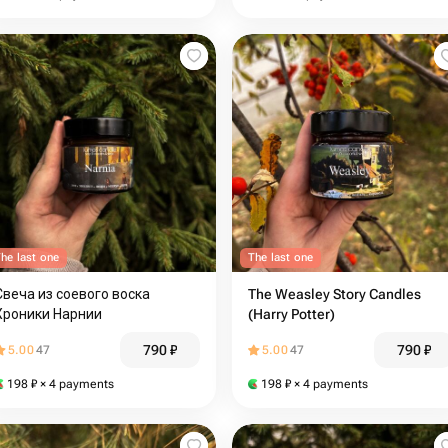
he last one
The last one
Свеча из соевого воска
The Weasley Story Candles
Хроники Нарнии
(Harry Potter)
790
₽
790
₽
5.00
47
5.00
47
198
₽
× 4 payments
198
₽
× 4 payments