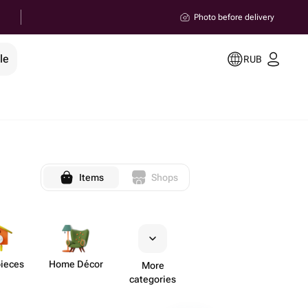
Photo before delivery
le
RUB
Items
Shops
pieces
Home Décor
More
categories