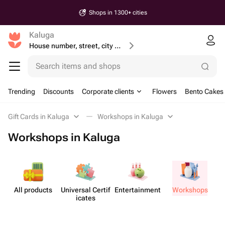
Shops in 1300+ cities
Kaluga
House number, street, city or postcode
Search items and shops
Trending
Discounts
Corporate clients
Flowers
Bento Cakes
Gift Cards in Kaluga
Workshops in Kaluga
Workshops in Kaluga
All products
Universal Certif​
Enterta​inment
Workshops
M
icates