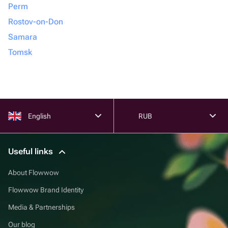
Perm
Rostov-on-Don
Samara
Tomsk
English
RUB
Useful links
About Flowwow
Flowwow Brand Identity
Media & Partnerships
Our blog