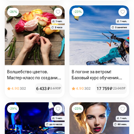
-
26
%
-
23
%
Волшебство цветов.
В погоне за ветром!
Мастер-класс по созданию
Базовый курс обучения
букета в спиральной
кайтингу
6 433
₽
17 759
₽
4.90
302
8 693
₽
4.90
302
23 063
₽
технике
-
29
%
-
23
%