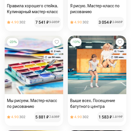
Правила хорошего стейка.
Я рисую. Мастер-класс по
Кулинарный мастер-класс
рисованию
7 541
₽
3 054
₽
4.90
302
9 085
₽
4.90
302
3 966
₽
-
23
%
-
13
%
Мы рисуем. Мастер-класс
Выше всех. Посещение
по рисованию
батутного центра
5 881
₽
1 583
₽
4.90
302
7 638
₽
4.90
302
1 819
₽