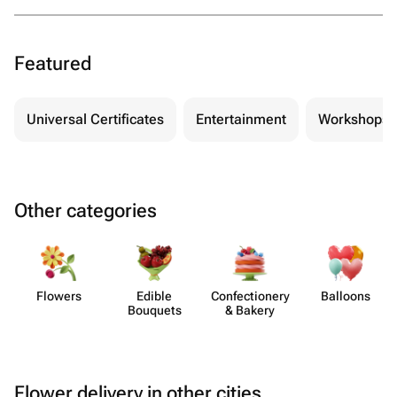
Featured
Universal Certificates
Entertainment
Workshops
Other categories
Flowers
Edible
Confect​ionery
Balloons
Bouquets
& Bakery
Flower delivery in other cities