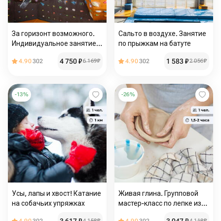
За горизонт возможного.
Сальто в воздухе. Занятие
Индивидуальное занятие
по прыжкам на батуте
по скалолазанию
4 750
₽
1 583
₽
4.90
302
6 169
₽
4.90
302
2 056
₽
-
13
%
-
26
%
Усы, лапы и хвост! Катание
Живая глина. Групповой
на собачьих упряжках
мастер-класс по лепке из
глины
4 158
₽
4 118
₽