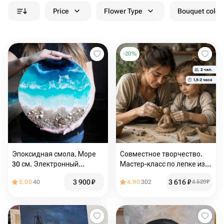
Price
Flower Type
Bouquet colou
-
20
%
Эпоксидная смола. Море
Совместное творчество.
30 см. Электронный
Мастер-класс по лепке из
сертификат на мастер-
глины для взрослого и
3 900
₽
3 616
₽
5.00
40
4.90
302
4 520
₽
класс
ребёнка