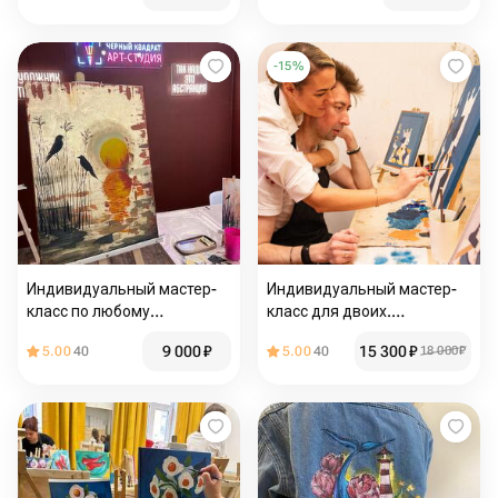
-
15
%
Индивидуальный мастер-
Индивидуальный мастер-
класс по любому
класс для двоих.
направлению.
Электронный сертификат
9 000
₽
15 300
₽
5.00
40
5.00
40
18 000
₽
Электронный сертификат