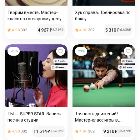
Творим вместе. Мастер-
Хук справа. Тренировка по
класс по гончарному делу
боксу
4 967
₽
5 310
₽
4.90
302
6 712
₽
4.90
302
6 638
₽
-
26
%
-
29
%
ТЫ — SUPER STAR! Запись
Точность движений!
песни в студии
Мастер-класс игры в
бильярд
11 514
₽
9 210
₽
4.90
302
15 560
₽
4.90
302
12 972
₽