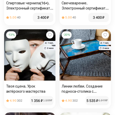
Спиртовые чернила(16+).
Свечеварение.
Электронный сертификат
Электронный сертификат
на мастер-класс "
на мастер-класс
3 400
₽
3 400
₽
5.00
40
5.00
40
-
13
%
-
20
%
Твоя сцена. Урок
Линии любви. Создание
актёрского мастерства
подноса-столика с
эпоксидной смолой
1 356
₽
5 535
₽
4.90
302
1 559
₽
4.90
302
6 919
₽