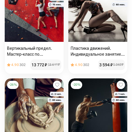
Вертикальный предел.
Пластика движений.
Мастер-класс по
Индивидуальное занятие
скалолазанию
по стрип-пластике
13 772
₽
3 594
₽
4.90
302
18 611
₽
4.90
302
5 062
₽
-
26
%
-
20
%