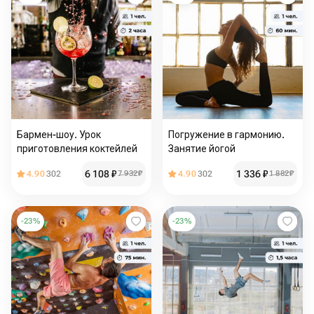
Бармен-шоу. Урок
Погружение в гармонию.
приготовления коктейлей
Занятие йогой
6 108
₽
1 336
₽
4.90
302
7 932
₽
4.90
302
1 882
₽
-
23
%
-
23
%