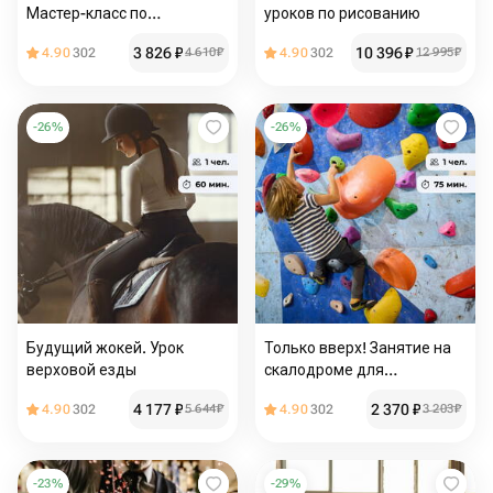
Мастер-класс по
уроков по рисованию
рисованию маслом
3 826
₽
10 396
₽
4.90
302
4 610
₽
4.90
302
12 995
₽
-
26
%
-
26
%
Будущий жокей. Урок
Только вверх! Занятие на
верховой езды
скалодроме для
начинающих в группе
4 177
₽
2 370
₽
4.90
302
5 644
₽
4.90
302
3 203
₽
-
23
%
-
29
%