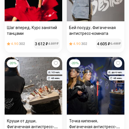
Шаг вперед. Курс занятий
Бей посуду. Фигачечная
танцами
антистресс-комната
3 612
₽
4 605
₽
4.90
302
4 881
₽
4.90
302
6 486
₽
-
20
%
-
20
%
Круши от души.
Точка кипения.
Фигачечная антистресс-
Фигачечная антистресс-