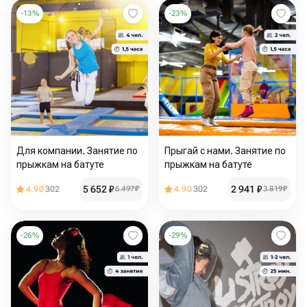
-
13
%
-
23
%
Для компании. Занятие по
Прыгай с нами. Занятие по
прыжкам на батуте
прыжкам на батуте
5 652
₽
2 941
₽
4.90
302
6 497
₽
4.90
302
3 819
₽
-
26
%
-
29
%