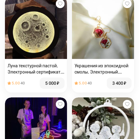
Луна текстурной пастой.
Украшения из эпоксидной
Электронный сертификат
смолы. Электронный
на групповой мастер-класс
сертификат на групповой
5 000
₽
3 400
₽
5.00
40
5.00
40
мастер-класс