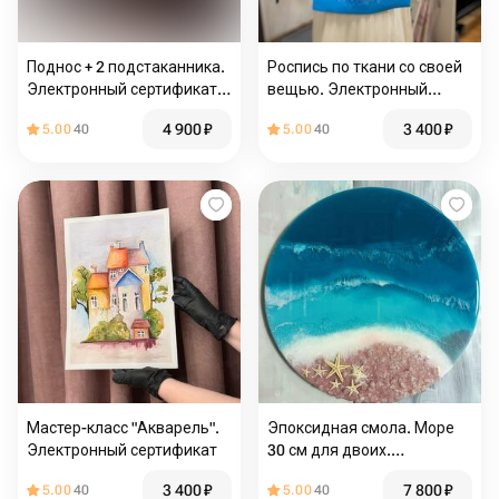
Поднос + 2 подстаканника.
Роспись по ткани со своей
Электронный сертификат
вещью. Электронный
на мастер-класс
сертификат на мастер-
4 900
₽
3 400
₽
5.00
40
5.00
40
класс
Мастер-класс "Акварель".
Эпоксидная смола. Море
Электронный сертификат
30 см для двоих.
Электронный сертификат
3 400
₽
7 800
₽
5.00
40
5.00
40
на мастер-класс