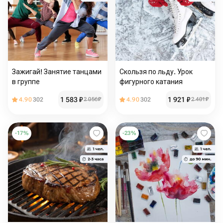
Зажигай! Занятие танцами
Скользя по льду. Урок
в группе
фигурного катания
1 583
₽
1 921
₽
4.90
302
2 056
₽
4.90
302
2 401
₽
-
17
%
-
23
%