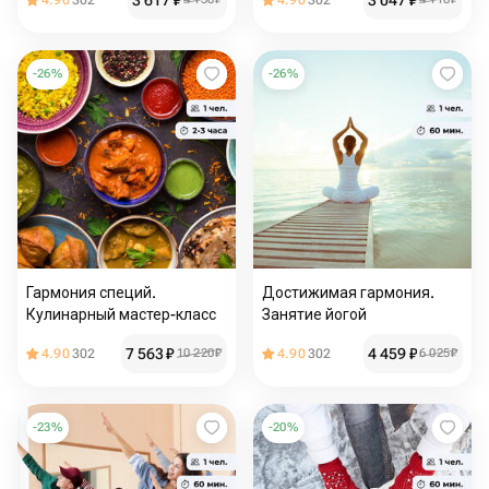
3 617
₽
3 047
₽
4.90
302
4.90
302
-
26
%
-
26
%
Гармония специй.
Достижимая гармония.
Кулинарный мастер-класс
Занятие йогой
7 563
₽
4 459
₽
4.90
302
10 220
₽
4.90
302
6 025
₽
-
23
%
-
20
%