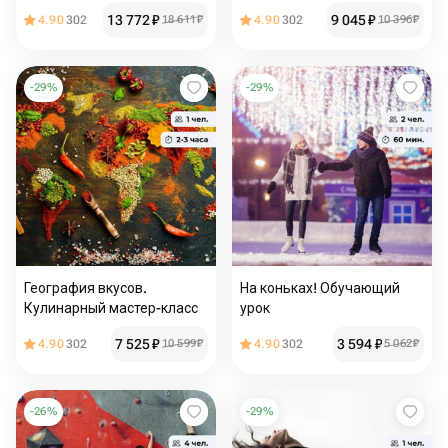
упряжках
гончарному делу
13 772
₽
9 045
₽
4.90
302
18 611
₽
4.90
302
10 396
₽
-
29
%
-
29
%
География вкусов.
На коньках! Обучающий
Кулинарный мастер-класс
урок
7 525
₽
3 594
₽
4.90
302
10 599
₽
4.90
302
5 062
₽
-
26
%
-
29
%