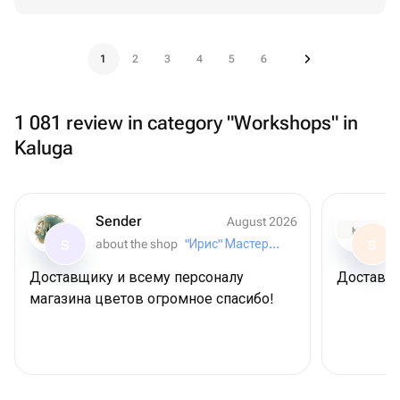
1
2
3
4
5
6
1 081 review in category "Workshops" in
Kaluga
Sender
August 2026
about the shop
"Ирис" Мастерская букетов
S
S
Доставщику и всему персоналу
Доставил
магазина цветов огромное спасибо!