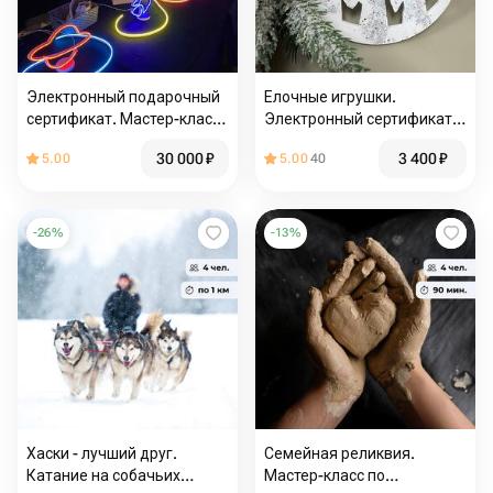
Электронный подарочный
Елочные игрушки.
сертификат. Мастер-класс
Электронный сертификат
по созданию неоновых
на мастер-класс
30 000
₽
3 400
₽
5.00
5.00
40
светильников с выездом
по Москве и МО
-
26
%
-
13
%
Хаски - лучший друг.
Семейная реликвия.
Катание на собачьих
Мастер-класс по