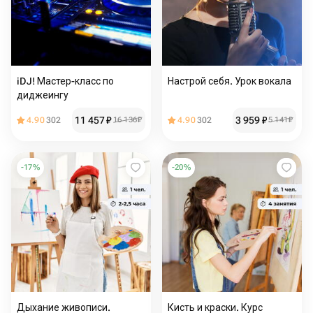
iDJ! Мастер-класс по
Настрой себя. Урок вокала
диджеингу
11 457
₽
3 959
₽
4.90
302
16 136
₽
4.90
302
5 141
₽
-
17
%
-
20
%
Дыхание живописи.
Кисть и краски. Курс