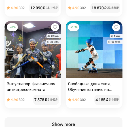
комната
комната
12 090
₽
18 870
₽
4.90
302
15 113
₽
4.90
302
23 588
₽
-
23
%
-
23
%
Выпусти пар. Фигачечная
Свободные движения.
антистресс-комната
Обучение катанию на
роликах
7 578
₽
4 185
₽
4.90
302
9 842
₽
4.90
302
5 435
₽
Show more