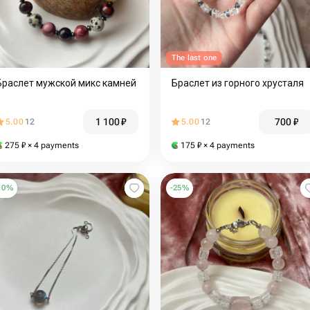
The last one
Браслет мужской микс камней
Браслет из горного хрусталя
1 100
₽
700
₽
5.00
12
5.00
12
275
₽
× 4 payments
175
₽
× 4 payments
10
%
-
25
%