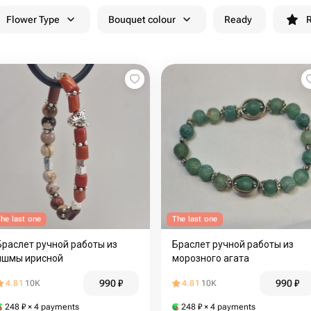
Flower Type
Bouquet colour
Ready
R
he last one
The last one
Браслет ручной работы из
Браслет ручной работы из
яшмы ирисной
морозного агата
990
₽
990
₽
4.81
10K
4.81
10K
248
₽
× 4 payments
248
₽
× 4 payments