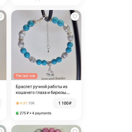
The last one
Браслет ручной работы из
кошачего глаза и бирюзы
Иранской
1 100
₽
4.81
10K
275
₽
× 4 payments