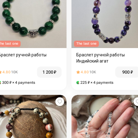
he last one
The last one
Браслет ручной работы
Браслет ручной работы
Индийский агат
1 200
₽
900
₽
4.80
10K
4.80
10K
300
₽
× 4 payments
225
₽
× 4 payments