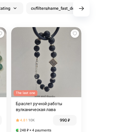
ating
cv/filters/name_fast_delivery
Discounts
The last one
Браслет ручной работы
вулканическая лава
990
₽
4.81
10K
248
₽
× 4 payments