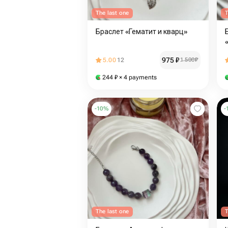
The last one
T
Браслет «Гематит и кварц»
975
₽
5.00
12
1 500
₽
244
₽
× 4 payments
-
10
%
-
The last one
T