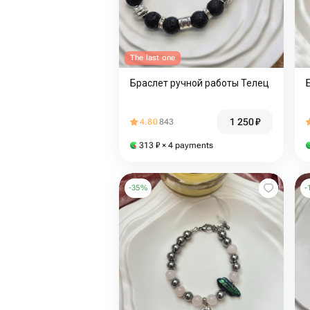
The last one
Браслет ручной работы Телец
1 250
₽
4.80
843
313
₽
× 4 payments
-
35
%
-