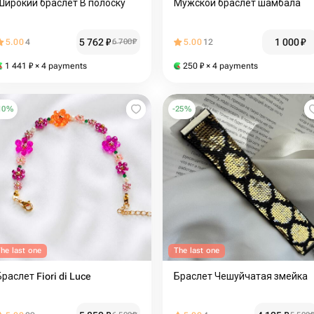
Широкий браслет В полоску
Мужской браслет шамбала
5 762
₽
1 000
₽
5.00
4
6 700
₽
5.00
12
1 441
₽
× 4 payments
250
₽
× 4 payments
10
%
-
25
%
he last one
The last one
Браслет Fiori di Luce
Браслет Чешуйчатая змейка