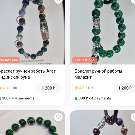
he last one
The last one
Браслет ручной работы Агат
Браслет ручной работы
индийский руна
малахит
1 200
₽
1 200
₽
4.81
10K
4.80
10K
300
₽
× 4 payments
300
₽
× 4 payments