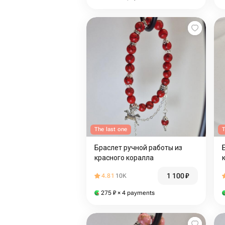
The last one
T
Браслет ручной работы из
красного коралла
1 100
₽
4.81
10K
275
₽
× 4 payments