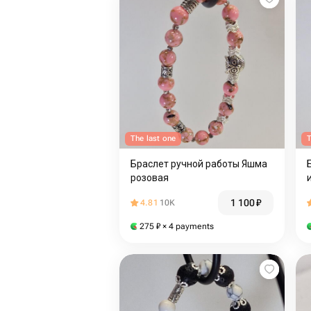
The last one
T
Браслет ручной работы Яшма
розовая
1 100
₽
4.81
10K
275
₽
× 4 payments