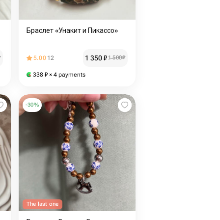
Браслет «Унакит и Пикассо»
1 350
₽
₽
5.00
12
1 500
₽
338
₽
× 4 payments
-
30
%
The last one