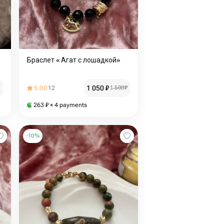
Браслет « Агат с лошадкой»
1 050
₽
5.00
12
1 500
₽
263
₽
× 4 payments
-
10
%