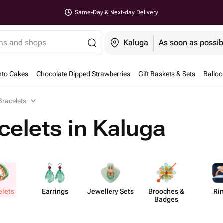
Same-Day & Next-day Delivery
ems and shops
Kaluga
As soon as possib
nto Cakes
Chocolate Dipped Strawberries
Gift Baskets & Sets
Ballo
Bracelets
celets in Kaluga
elets
Earrings
Jewellery Sets
Brooches &
Ri
Badges