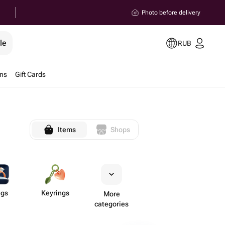
Photo before delivery
le
RUB
ons
Gift Cards
Items
Shops
ngs
Keyrings
More
categories