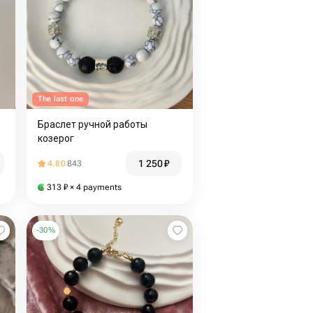
The last one
Браслет ручной работы
козерог
1 250
₽
4.80
843
313
₽
× 4 payments
-
30
%