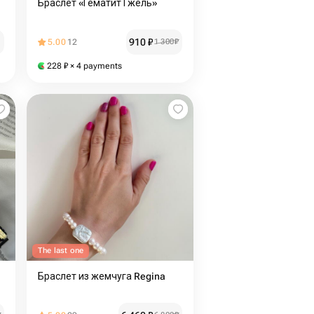
Браслет «Гематит Гжель»
910
₽
5.00
12
1 300
₽
228
₽
× 4 payments
The last one
Браслет из жемчуга Regina