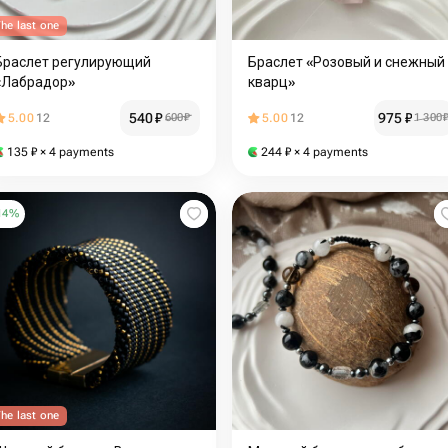
he last one
Браслет регулирующий
Браслет «Розовый и снежный
«Лабрадор»
кварц»
540
₽
975
₽
5.00
12
600
₽
5.00
12
1 300
135
₽
× 4 payments
244
₽
× 4 payments
14
%
he last one