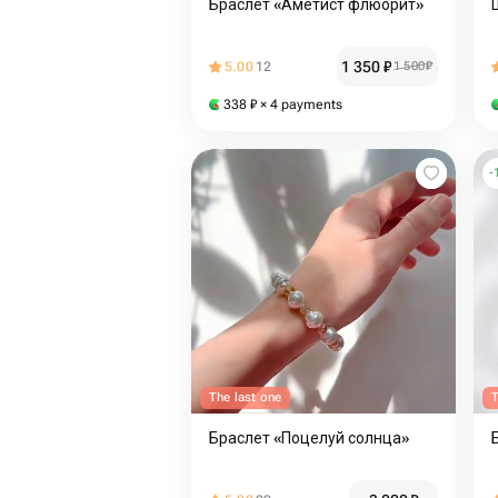
Браслет «Аметист флюорит»
1 350
₽
5.00
12
1 500
₽
338
₽
× 4 payments
-
The last one
T
Браслет «Поцелуй солнца»