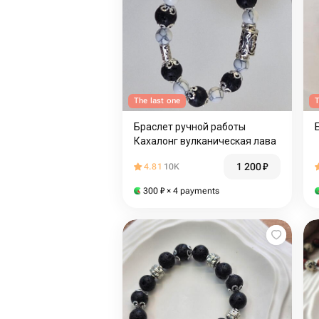
The last one
T
Браслет ручной работы
Кахалонг вулканическая лава
1 200
₽
4.81
10K
300
₽
× 4 payments