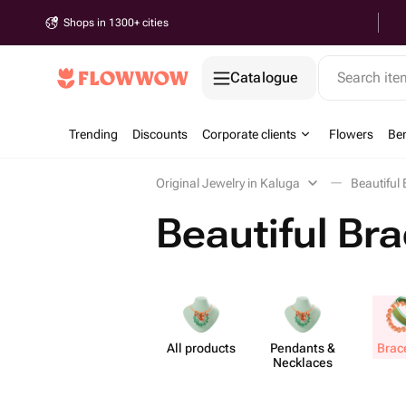
Shops in 1300+ cities
Catalogue
Search it
Trending
Discounts
Corporate clients
Flowers
Be
Original Jewelry in Kaluga
Beautiful 
Beautiful Bra
All products
Pendants &
Brac
Necklaces