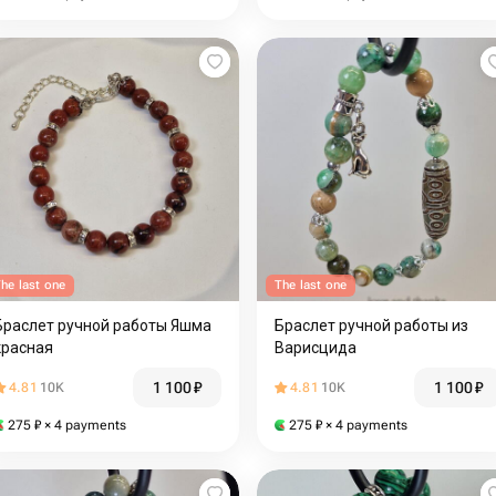
he last one
The last one
Браслет ручной работы Яшма
Браслет ручной работы из
красная
Варисцида
1 100
₽
1 100
₽
4.81
10K
4.81
10K
275
₽
× 4 payments
275
₽
× 4 payments