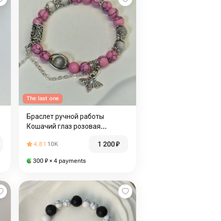
The last one
Браслет ручной работы
Кошачий глаз розовая
афганская бирюза
1 200
₽
4.81
10K
300
₽
× 4 payments