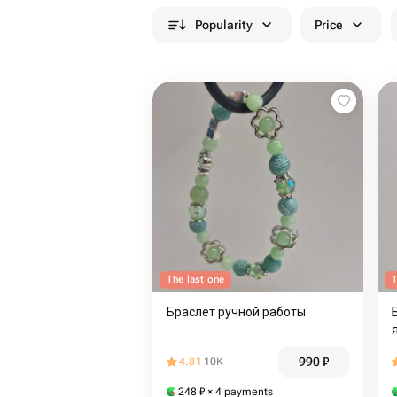
Popularity
Price
The last one
T
Браслет ручной работы
990
₽
4.81
10K
248
₽
× 4 payments