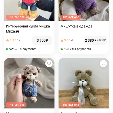
The last one
The last one
Интерьерная кукла мишка
Мишутка в одежде
Михаил
3 700
₽
2 380
₽
4.95
4K
5.00
4
2 800
₽
925
₽
× 4 payments
595
₽
× 4 payments
The last one
The last one