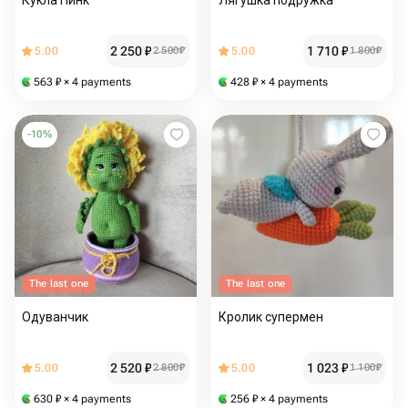
Кукла Пинк
Лягушка подружка
2 250
₽
1 710
₽
5.00
2 500
₽
5.00
1 800
₽
563
₽
× 4 payments
428
₽
× 4 payments
-
10
%
The last one
The last one
Одуванчик
Кролик супермен
2 520
₽
1 023
₽
5.00
2 800
₽
5.00
1 100
₽
630
₽
× 4 payments
256
₽
× 4 payments