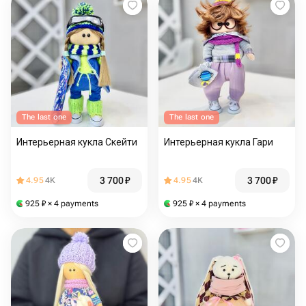
The last one
The last one
Интерьерная кукла Скейти
Интерьерная кукла Гари
3 700
₽
3 700
₽
4.95
4K
4.95
4K
925
₽
× 4 payments
925
₽
× 4 payments