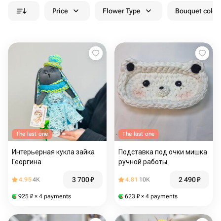
Price
Flower Type
Bouquet colou
The last one
The last one
Интерьерная кукла зайка
Подставка под очки мишка
Георгина
ручной работы
3 700
₽
2 490
₽
4.95
4K
4.81
10K
925
₽
× 4 payments
623
₽
× 4 payments