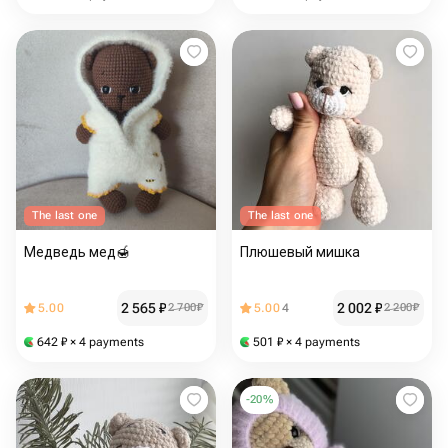
The last one
The last one
Медведь мед🍯
Плюшевый мишка
2 565
₽
2 002
₽
5.00
2 700
₽
5.00
4
2 200
₽
642
₽
× 4 payments
501
₽
× 4 payments
-
20
%