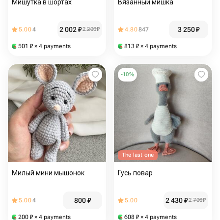
Мишутка в шортах
Вязанный мишка
2 002
₽
3 250
₽
5.00
4
2 200
₽
4.80
847
501
₽
× 4 payments
813
₽
× 4 payments
-
10
%
The last one
Милый мини мышонок
Гусь повар
800
₽
2 430
₽
5.00
4
5.00
2 700
₽
200
₽
× 4 payments
608
₽
× 4 payments