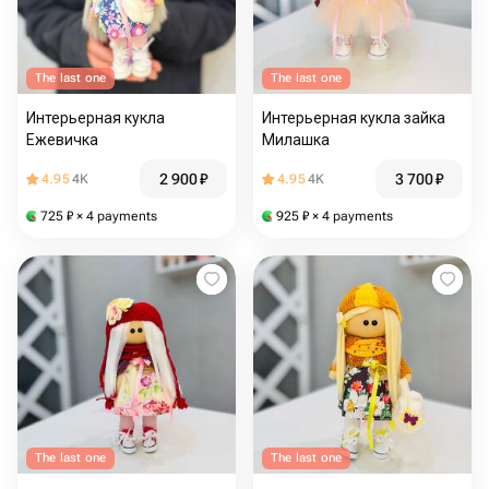
The last one
The last one
Интерьерная кукла
Интерьерная кукла зайка
Ежевичка
Милашка
2 900
₽
3 700
₽
4.95
4K
4.95
4K
725
₽
× 4 payments
925
₽
× 4 payments
The last one
The last one