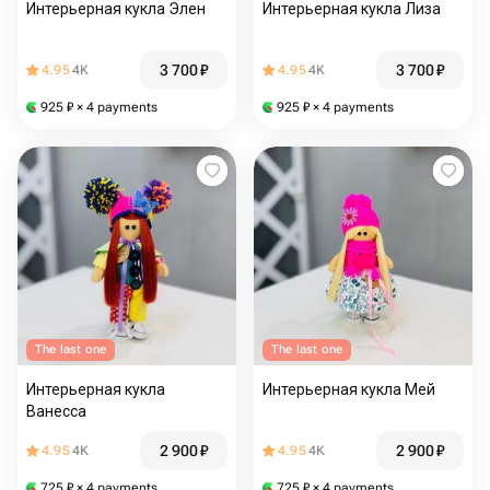
Интерьерная кукла Элен
Интерьерная кукла Лиза
3 700
₽
3 700
₽
4.95
4K
4.95
4K
925
₽
× 4 payments
925
₽
× 4 payments
The last one
The last one
Интерьерная кукла
Интерьерная кукла Мей
Ванесса
2 900
₽
2 900
₽
4.95
4K
4.95
4K
725
₽
× 4 payments
725
₽
× 4 payments