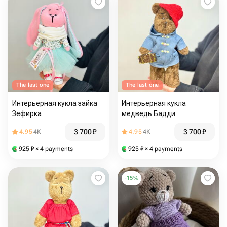
The last one
The last one
Интерьерная кукла зайка
Интерьерная кукла
Зефирка
медведь Бадди
3 700
₽
3 700
₽
4.95
4K
4.95
4K
925
₽
× 4 payments
925
₽
× 4 payments
-
15
%