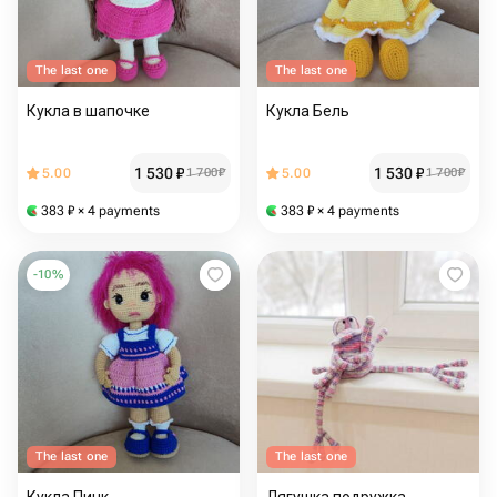
The last one
The last one
Кукла в шапочке
Кукла Бель
1 530
₽
1 530
₽
5.00
1 700
₽
5.00
1 700
₽
383
₽
× 4 payments
383
₽
× 4 payments
-
10
%
The last one
The last one