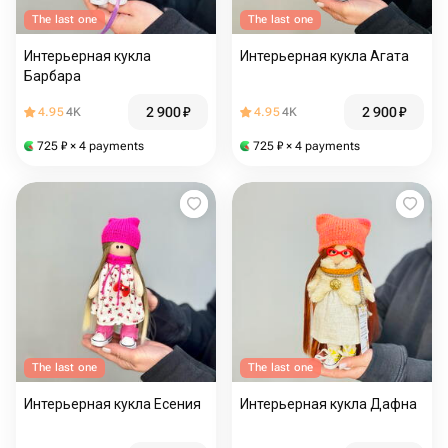
The last one
The last one
Интерьерная кукла
Интерьерная кукла Агата
Барбара
2 900
₽
2 900
₽
4.95
4K
4.95
4K
725
₽
× 4 payments
725
₽
× 4 payments
The last one
The last one
Интерьерная кукла Есения
Интерьерная кукла Дафна