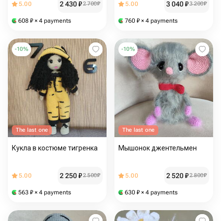
2 430
₽
3 040
₽
5.00
2 700
₽
5.00
3 200
₽
608
₽
× 4 payments
760
₽
× 4 payments
-
10
%
-
10
%
The last one
The last one
Кукла в костюме тигренка
Мышонок джентельмен
2 250
₽
2 520
₽
5.00
2 500
₽
5.00
2 800
₽
563
₽
× 4 payments
630
₽
× 4 payments