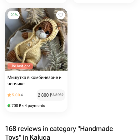
-
20
%
The last one
Мишутка в комбинезоне и
чепчике
2 800
₽
5.00
4
3 500
₽
700
₽
× 4 payments
168 reviews in category "Handmade
Toys" in Kaluga