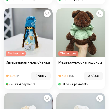
The last one
The last one
Интерьерная кукла Снежка
Медвежонок с капюшоном
2 900
₽
3 634
₽
4.95
4K
4.81
10K
725
₽
× 4 payments
909
₽
× 4 payments