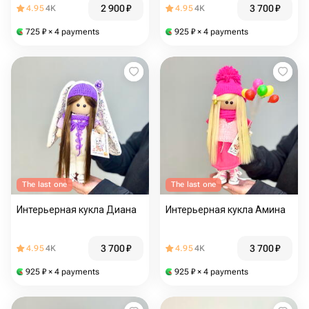
2 900
₽
3 700
₽
4.95
4K
4.95
4K
725
₽
× 4 payments
925
₽
× 4 payments
The last one
The last one
Интерьерная кукла Диана
Интерьерная кукла Амина
3 700
₽
3 700
₽
4.95
4K
4.95
4K
925
₽
× 4 payments
925
₽
× 4 payments