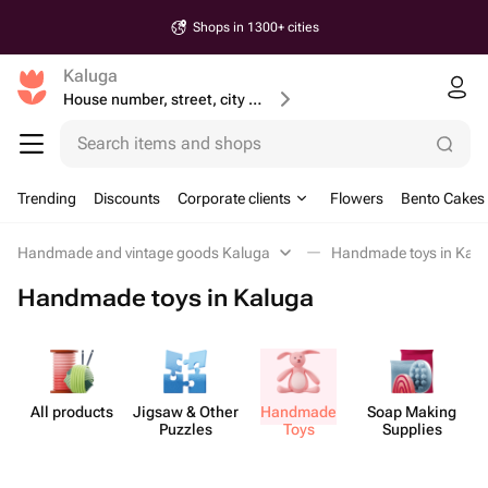
Shops in 1300+ cities
Kaluga
House number, street, city or postcode
Search items and shops
Trending
Discounts
Corporate clients
Flowers
Bento Cakes
Handmade and vintage goods Kaluga
Handmade toys in Kal
Handmade toys in Kaluga
All products
Jigsaw & Other
Handmade
Soap Making
Puzzles
Toys
Supplies