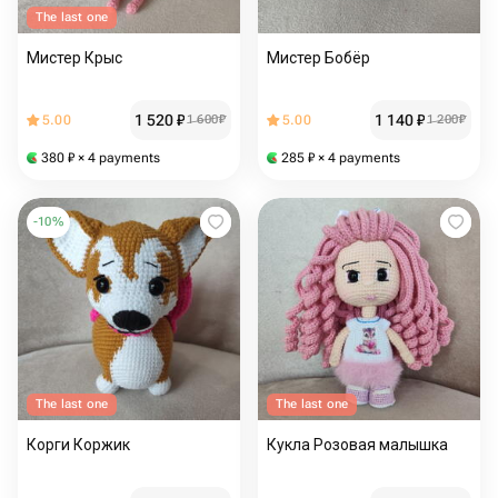
The last one
Мистер Крыс
Мистер Бобёр
1 520
₽
1 140
₽
5.00
1 600
₽
5.00
1 200
₽
380
₽
× 4 payments
285
₽
× 4 payments
-
10
%
The last one
The last one
Корги Коржик
Кукла Розовая малышка