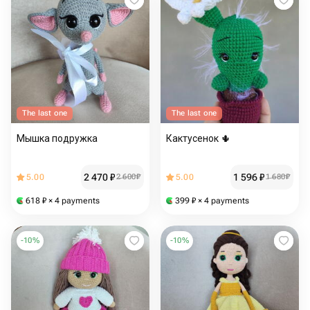
The last one
The last one
Мышка подружка
Кактусенок 🌵
2 470
₽
1 596
₽
5.00
2 600
₽
5.00
1 680
₽
618
₽
× 4 payments
399
₽
× 4 payments
-
10
%
-
10
%