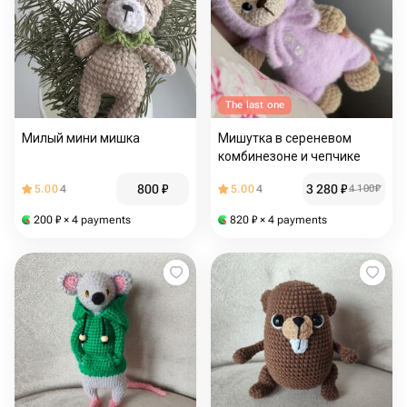
The last one
Милый мини мишка
Мишутка в сереневом
комбинезоне и чепчике
800
₽
3 280
₽
5.00
4
5.00
4
4 100
₽
200
₽
× 4 payments
820
₽
× 4 payments