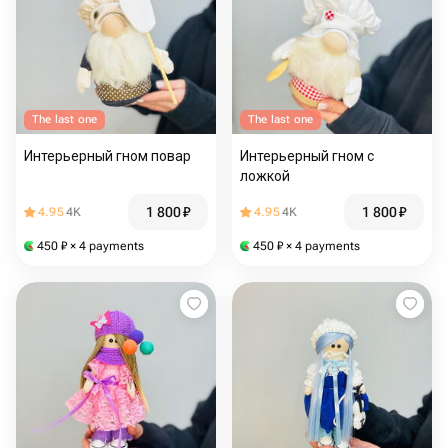
The last one
The last one
Интерьерный гном повар
Интерьерный гном с
ложкой
1 800
₽
1 800
₽
4.95
4K
4.95
4K
450
₽
× 4 payments
450
₽
× 4 payments