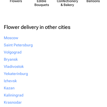
Flowers
Edible
Confect​ionery
Balloons
Bouquets
& Bakery
Flower delivery in other cities
Moscow
Saint Petersburg
Volgograd
Bryansk
Vladivostok
Yekaterinburg
Izhevsk
Kazan
Kaliningrad
Krasnodar