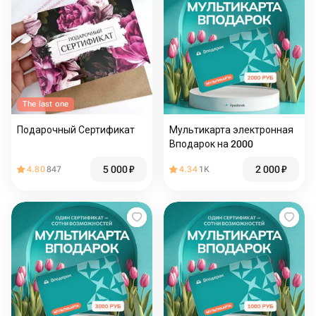
The last one
Подарочный Сертификат
Мультикарта электронная
Вподарок на 2000
5 000
₽
2 000
₽
4.80
847
4.34
1K