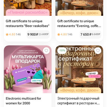
Gift certificate to unique
Gift certificate to unique
restaurants "Beer raskolbas"
restaurants "Evening, coffee,
two"
9 900
₽
7 650
₽
4.80
146
11 000
₽
4.80
146
8 500
₽
-
10
%
Electronic multicard for
Электронный подарочный
women for 2000
сертификат в ресторан на