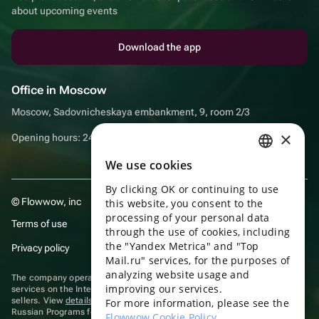
about upcoming events
Download the app
Office in Moscow
Moscow, Sadovnicheskaya embankment, 9, room 2/3
×
Opening hours: 24/7
We use cookies
RUSSIAN
By clicking OK or continuing to use
ENGLISH
© Flowwow, inc
this website, you consent to the
UKRAINIAN
processing of your personal data
Terms of use
through the use of cookies, including
PORTUGUESE
the "Yandex Metrica" and "Top
Privacy policy
Mail.ru" services, for the purposes of
SPANISH
analyzing website usage and
The company operates in the information technology sector, providing
improving our services.
HUNGARIAN
services on the Internet for placing offers (listings) of goods for sale by
sellers. View
details of software
included in the Unified Register of
For more information, please see the
Russian Programs for Electronic Computers and Databases.
ITALIAN
Flowwow Cookie Policy