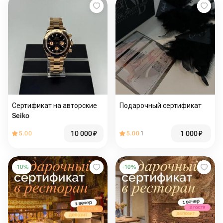
Сертификат на авторские
Подарочный сертификат
Seiko
10 000
₽
1 000
₽
5.00
5.00
1
-
10
%
-
10
%