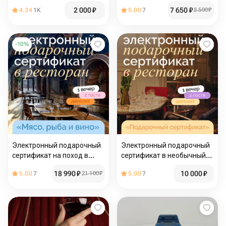
двоих "Вечер, кофе, двое"
2 000
₽
7 650
₽
4.34
1K
5.00
7
8 500
₽
-
10
%
Электронный подарочный
Электронный подарочный
сертификат на поход в
сертификат в необычный
ресторан "Мясо, рыба и
ресторан "депозитный"
18 990
₽
10 000
₽
5.00
7
21 100
₽
5.00
7
вино"