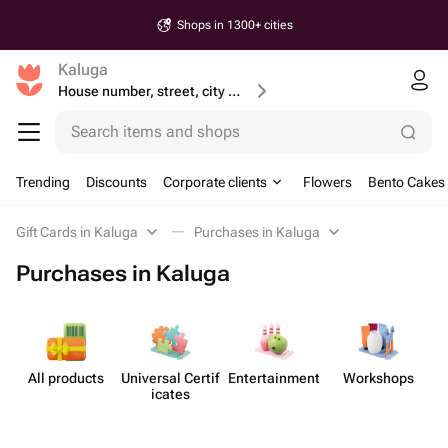
Shops in 1300+ cities
Kaluga
House number, street, city or postcode
Search items and shops
Trending
Discounts
Corporate clients
Flowers
Bento Cakes
Gift Cards in Kaluga
Purchases in Kaluga
Purchases in Kaluga
All products
Universal Certif​
Enterta​inment
Workshops
icates