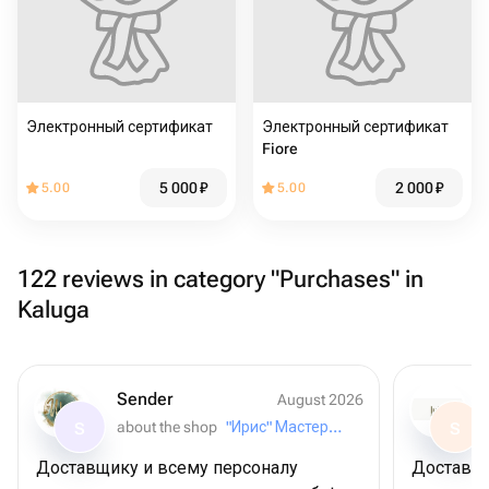
Электронный сертификат
Электронный сертификат
Fiore
5 000
₽
2 000
₽
5.00
5.00
122 reviews in category "Purchases" in
Kaluga
Sender
August 2026
about the shop
"Ирис" Мастерская букетов
S
S
Доставщику и всему персоналу
Доставил