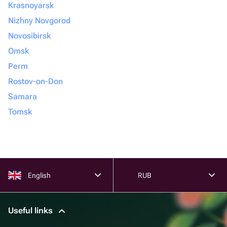
Krasnoyarsk
Nizhny Novgorod
Novosibirsk
Omsk
Perm
Rostov-on-Don
Samara
Tomsk
English
RUB
Useful links