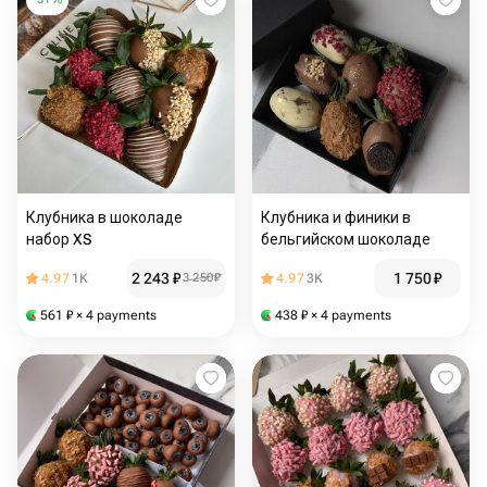
Клубника в шоколаде
Клубника и финики в
набор XS
бельгийском шоколаде
2 243
₽
1 750
₽
4.97
1K
3 250
₽
4.97
3K
561
₽
× 4 payments
438
₽
× 4 payments