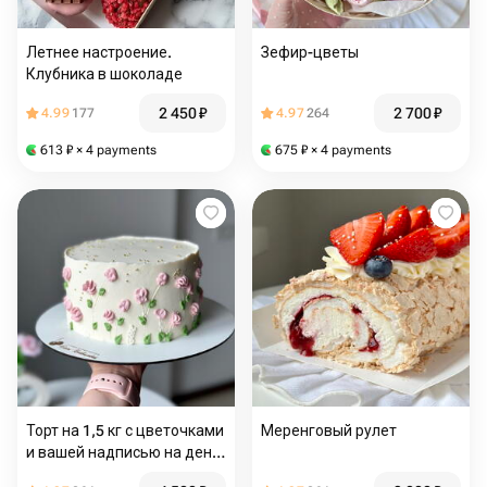
Летнее настроение.
Зефир-цветы
Клубника в шоколаде
2 450
₽
2 700
₽
4.99
177
4.97
264
613
₽
× 4 payments
675
₽
× 4 payments
Торт на 1,5 кг с цветочками
Меренговый рулет
и вашей надписью на день
рождения