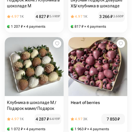
Подарок жене / Клубника в
Вкусный подарок девушке
шоколаде М
XS/ клубника в шоколаде
4 827
₽
3 266
₽
4.97
1K
5 190
₽
4.97
1K
3 550
₽
1 207
₽
× 4 payments
817
₽
× 4 payments
Клубника в шоколаде М /
Heart of berries
Подарок маме/ Подарок
4 287
₽
7 850
₽
4.97
1K
4 610
₽
4.97
3K
1 072
₽
× 4 payments
1 963
₽
× 4 payments