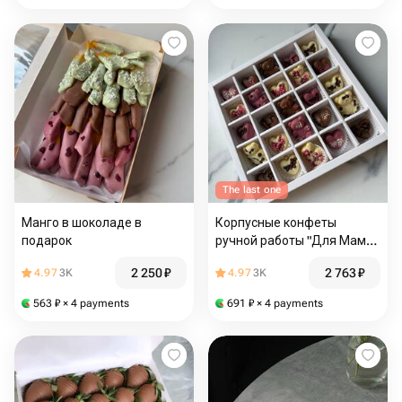
The last one
Манго в шоколаде в
Корпусные конфеты
подарок
ручной работы "Для Мамы"
25шт из бельгийского
2 250
₽
2 763
₽
4.97
3K
4.97
3K
шоколада
563
₽
× 4 payments
691
₽
× 4 payments