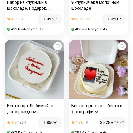
Набор из клубники в
9 клубничек в молочном
шоколаде. Подарок
шоколаде
любимой девушке
1 995
₽
1 950
₽
4.97
3K
4.99
177
499
₽
× 4 payments
488
₽
× 4 payments
Бенто торт Любимый, с
Бенто торт с фото бенто с
днём рождения
фотографией
1 850
₽
2 328
₽
4.97
264
4.96
1K
2 450
₽
463
₽
× 4 payments
582
₽
× 4 payments