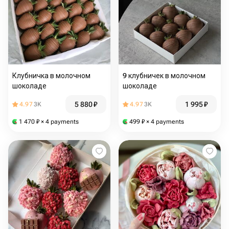
Клубничка в молочном
9 клубничек в молочном
шоколаде
шоколаде
5 880
₽
1 995
₽
4.97
3K
4.97
3K
1 470
₽
× 4 payments
499
₽
× 4 payments