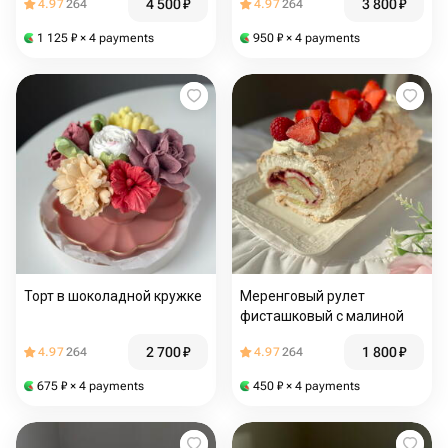
4 500
₽
3 800
₽
4.97
264
4.97
264
1 125
₽
× 4 payments
950
₽
× 4 payments
Торт в шоколадной кружке
Меренговый рулет
фисташковый с малиной
2 700
₽
1 800
₽
4.97
264
4.97
264
675
₽
× 4 payments
450
₽
× 4 payments