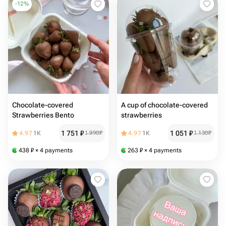
-
12
%
Chocolate-covered
A cup of chocolate-covered
Strawberries Bento
strawberries
1 751
₽
1 051
₽
4.97
1K
1 990
₽
4.97
1K
1 130
₽
438
₽
× 4 payments
263
₽
× 4 payments