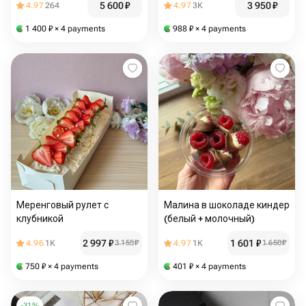
5 600
₽
3 950
₽
4.97
264
4.97
3K
1 400
₽
× 4 payments
988
₽
× 4 payments
Меренговый рулет с
Малина в шоколаде киндер
клубникой
(белый + молочный)
2 997
₽
1 601
₽
4.96
1K
3 155
₽
4.97
1K
1 650
₽
750
₽
× 4 payments
401
₽
× 4 payments
-
31
%