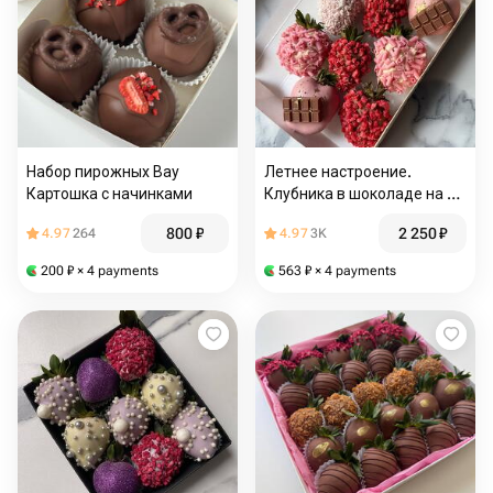
Набор пирожных Вау
Летнее настроение.
Картошка с начинками
Клубника в шоколаде на 8
марта
800
₽
2 250
₽
4.97
264
4.97
3K
200
₽
× 4 payments
563
₽
× 4 payments