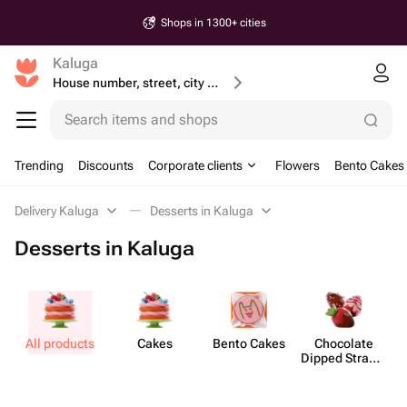
Shops in 1300+ cities
Kaluga
House number, street, city or postcode
Search items and shops
Trending
Discounts
Corporate clients
Flowers
Bento Cakes
Delivery Kaluga
Desserts in Kaluga
Desserts in Kaluga
All products
Cakes
Bento Cakes
Chocolate
M
Dipped Strawb​
erries