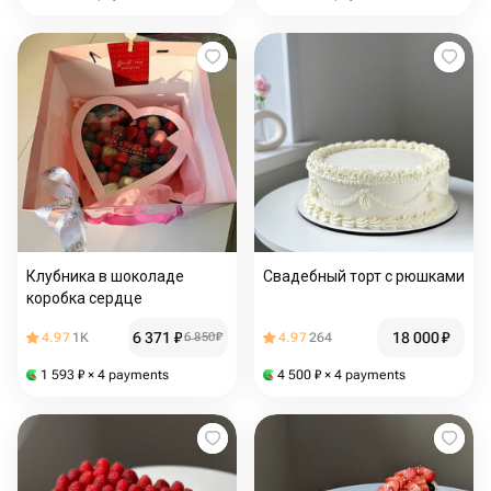
Клубника в шоколаде
Свадебный торт с рюшками
коробка сердце
6 371
₽
18 000
₽
4.97
1K
6 850
₽
4.97
264
1 593
₽
× 4 payments
4 500
₽
× 4 payments