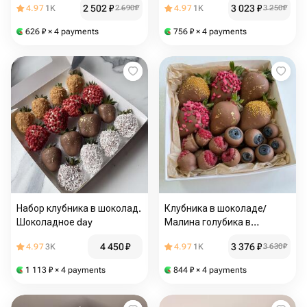
2 502
₽
3 023
₽
4.97
1K
2 690
₽
4.97
1K
3 250
₽
626
₽
× 4 payments
756
₽
× 4 payments
Набор клубника в шоколад.
Клубника в шоколаде/
Шоколадное day
Малина голубика в
шоколаде
4 450
₽
3 376
₽
4.97
3K
4.97
1K
3 630
₽
1 113
₽
× 4 payments
844
₽
× 4 payments