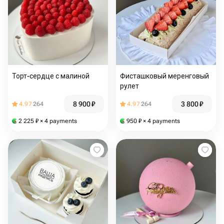
Торт-сердце с малиной
Фисташковый меренговый
рулет
8 900
₽
3 800
₽
4.97
264
4.97
264
2 225
₽
× 4 payments
950
₽
× 4 payments