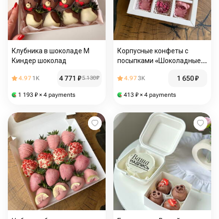
Клубника в шоколаде М
Корпусные конфеты с
Киндер шоколад
посыпками «Шоколадные
сердца»
4 771
₽
1 650
₽
4.97
1K
5 130
₽
4.97
3K
1 193
₽
× 4 payments
413
₽
× 4 payments