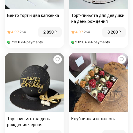
Бенто торт и два капкейка
Торт-пиньята для девушки
на день рождения
2 850
₽
8 200
₽
4.97
264
4.97
264
713
₽
× 4 payments
2 050
₽
× 4 payments
Торт-пиньята на день
Клубничная нежность
рождения черная