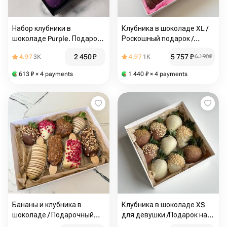
Набор клубники в
Клубника в шоколаде XL /
шоколаде Purple. Подарок
Роскошный подарок /
для жены
Подарок Жене
2 450
₽
5 757
₽
4.97
3K
4.97
1K
6 190
₽
613
₽
× 4 payments
1 440
₽
× 4 payments
Бананы и клубника в
Клубника в шоколаде XS
шоколаде / Подарочный
для девушки /Подарок на
набор/ Вкусный набор
день рождения