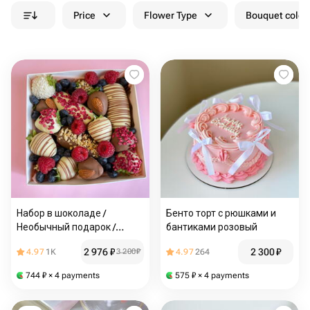
Price
Flower Type
Bouquet colou
Набор в шоколаде /
Бенто торт с рюшками и
Необычный подарок /
бантиками розовый
Подарок любимой жене /
2 976
₽
2 300
₽
4.97
1K
3 200
₽
4.97
264
Подарок на день рождения
744
₽
× 4 payments
575
₽
× 4 payments