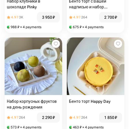
Набор клубники в
Бенто торт с Вашей
шоколаде Pinky
надписью и набор
пирожных в молочном
3 950
₽
2 700
₽
4.97
3K
4.97
264
шоколаде на день
рождения мужу, жене,
988
₽
× 4 payments
675
₽
× 4 payments
подруге, другу, коллеге
Набор корпусных фруктов
Бенто торт Happy Day
на день рождения
2 290
₽
1 850
₽
4.97
264
4.97
264
573
₽
× 4 payments
463
₽
× 4 payments