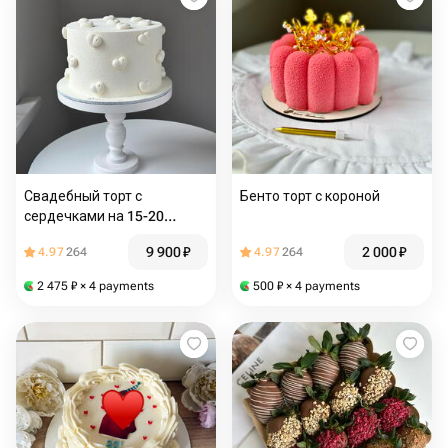
Свадебный торт с
Бенто торт с короной
сердечками на 15-20
персон
9 900
₽
2 000
₽
4.97
264
4.97
264
2 475
₽
× 4 payments
500
₽
× 4 payments