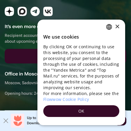
×
It's even more convenient in the app!
Recipient account, extra rewards for purchases and reminders
We use cookies
RUSSIAN
about upcoming events
By clicking OK or continuing to use
ENGLISH
this website, you consent to the
Download the app
UKRAINIAN
processing of your personal data
through the use of cookies, including
PORTUGUESE
the "Yandex Metrica" and "Top
Office in Moscow
Mail.ru" services, for the purposes of
SPANISH
analyzing website usage and
Moscow, Sadovnicheskaya embankment, 9, room 2/3
improving our services.
HUNGARIAN
For more information, please see the
Opening hours: 24/7
ITALIAN
Flowwow Cookie Policy
FRENCH
OK
TURKISH
Up to 10% off your first order
© Flowwow, inc
Open
Download the app & get your promo
GERMAN
Terms of use