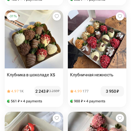
-
31
%
Клубника в шоколаде XS
Клубничная нежность
2 243
₽
3 950
₽
4.97
1K
3 250
₽
4.99
177
561
₽
× 4 payments
988
₽
× 4 payments