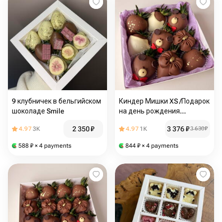
9 клубничек в бельгийском
Киндер Мишки XS /Подарок
шоколаде Smile
на день рождения
Клубника в шоколаде
2 350
₽
3 376
₽
4.97
3K
4.97
1K
3 630
₽
588
₽
× 4 payments
844
₽
× 4 payments