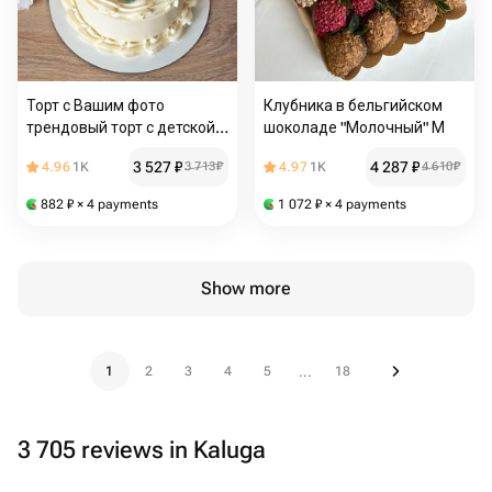
Торт с Вашим фото
Клубника в бельгийском
трендовый торт с детской
шоколаде "Молочный" М
фотографией
3 527
₽
4 287
₽
4.96
1K
3 713
₽
4.97
1K
4 610
₽
882
₽
× 4 payments
1 072
₽
× 4 payments
Show more
1
2
3
4
5
18
...
3 705 reviews in Kaluga