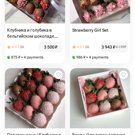
Клубника и голубика в
Strawberry Girl Set
бельгийском шоколаде
Callebaut
3 500
₽
3 943
₽
4.97
3K
4.97
3K
4 150
₽
875
₽
× 4 payments
986
₽
× 4 payments