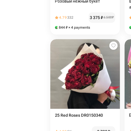
Розовый нежный букет
3 375
₽
4.79
332
4 500
₽
844
₽
× 4 payments
25 Red Roses DR0150340