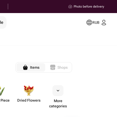
Photo before delivery
le
RUB
Items
Shops
 Piece
Dried Flowers
More
categories