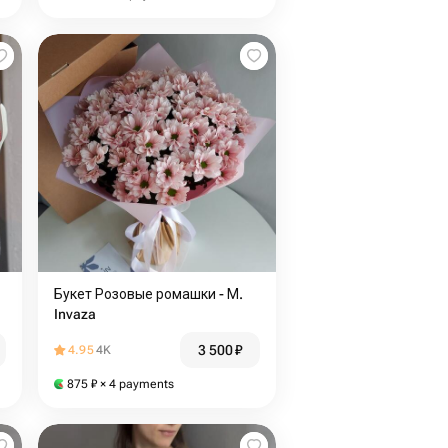
Букет Розовые ромашки - М.
Invaza
3 500
₽
4.95
4K
875
₽
× 4 payments