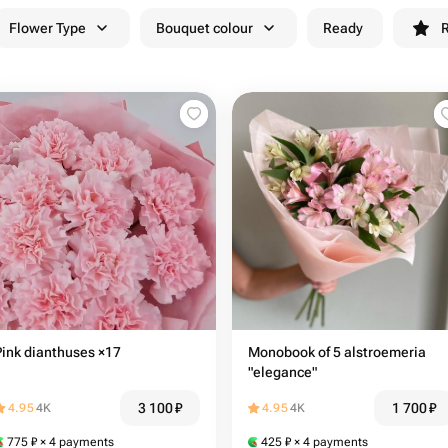
Flower Type
Bouquet colour
Ready
R
Pink dianthuses ×17
Monobook of 5 alstroemeria
"elegance"
3 100
₽
1 700
₽
4.95
4K
4.95
4K
775
₽
× 4 payments
425
₽
× 4 payments