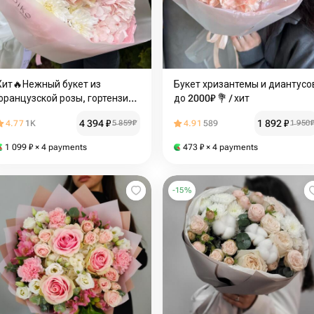
Хит🔥Нежный букет из
Букет хризантемы и диантусо
французской розы, гортензии,
до 2000₽ 💐 / хит
кустового диантуса и кустовой
4 394
₽
1 892
₽
4.77
1K
5 859
₽
4.91
589
1 950
хризантемы
1 099
₽
× 4 payments
473
₽
× 4 payments
-
15
%