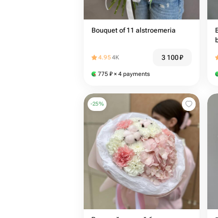
Bouquet of 11 alstroemeria
3 100
₽
4.95
4K
775
₽
× 4 payments
-
25
%