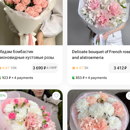
Мадам бомбастик
Delicate bouquet of French ros
пионовидные кустовые розы
and alstroemeria
3 690
₽
3 412
₽
4.81
10K
4 100
₽
4.87
3K
923
₽
× 4 payments
853
₽
× 4 payments
25
%