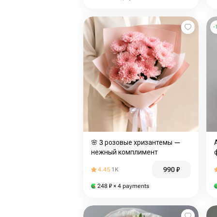
-
🌸 3 розовые хризантемы —
нежный комплимент
990
₽
4.45
1K
248
₽
× 4 payments