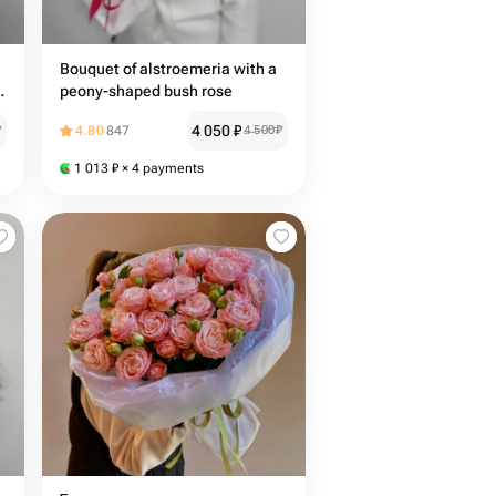
Bouquet of alstroemeria with a
peony-shaped bush rose
4 050
₽
₽
4.80
847
4 500
₽
1 013
₽
× 4 payments