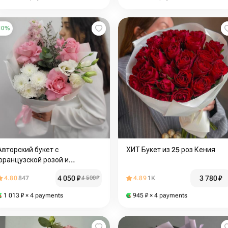
10
%
Авторский букет с
ХИТ Букет из 25 роз Кения
французской розой и
хризантемой
4 050
₽
3 780
₽
4.80
847
4 500
₽
4.89
1K
1 013
₽
× 4 payments
945
₽
× 4 payments