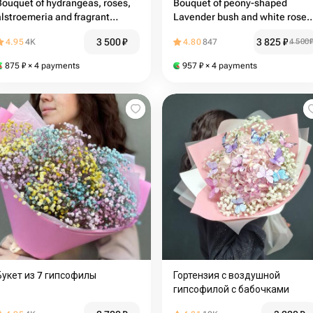
Bouquet of hydrangeas, roses,
Bouquet of peony-shaped
alstroemeria and fragrant
Lavender bush and white rose
gypsophila, bouquet 377
with eucalyptus
3 500
₽
3 825
₽
4.95
4K
4.80
847
4 500
875
₽
× 4 payments
957
₽
× 4 payments
Букет из 7 гипсофилы
Гортензия с воздушной
гипсофилой с бабочками