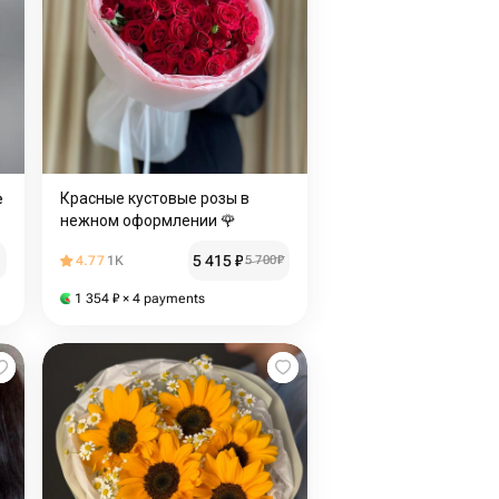
e
Красные кустовые розы в
нежном оформлении 🌹
5 415
₽
4.77
1K
5 700
₽
1 354
₽
× 4 payments