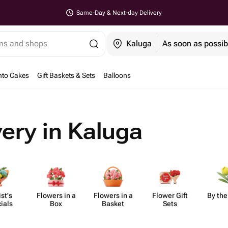
Same-Day & Next-day Delivery
ems and shops
Kaluga
As soon as possib
nto Cakes
Gift Baskets & Sets
Balloons
very in Kaluga
ist's
Flowers in a
Flowers in a
Flower Gift
By the
ials
Box
Basket
Sets