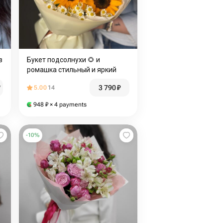
в
Букет подсолнухи 🌻 и
ромашка стильный и яркий
3 790
₽
₽
5.00
14
948
₽
× 4 payments
-
10
%