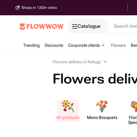
Shops in 1300+ cities
Catalogue
Search it
Trending
Discounts
Corporate clients
Flowers
Be
Flowers delivery in Kaluga
Flowers deli
All products
Mono Bouquets
Flor
Spec