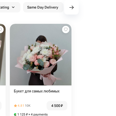
ating
Same Day Delivery
Discounts
WowPa
Букет для самых любимых
4 500
₽
4.81
10K
1 125
₽
× 4 payments