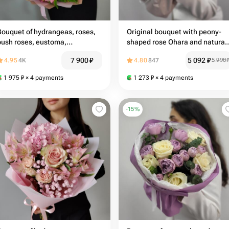
Bouquet of hydrangeas, roses,
Original bouquet with peony-
bush roses, eustoma,
shaped rose Ohara and natural
carnations and alstroemeria
cotton
7 900
₽
5 092
₽
4.95
4K
4.80
847
5 990
with eucalyptus, bouquet 234
1 975
₽
× 4 payments
1 273
₽
× 4 payments
-
15
%