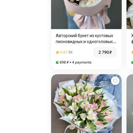
Авторский букет из кустовых
пионовидных и одноголовых
французских роз
2 790
₽
4.87
3K
698
₽
× 4 payments