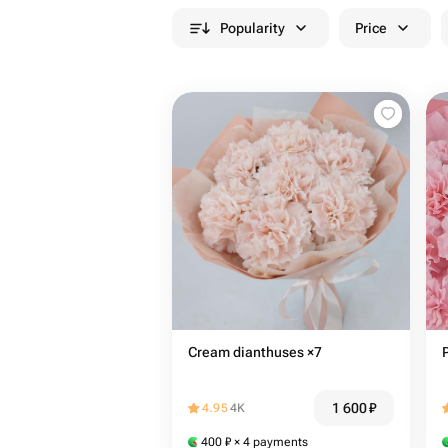
Popularity
Price
Cream dianthuses ×7
1 600
₽
4.95
4K
400
₽
× 4 payments