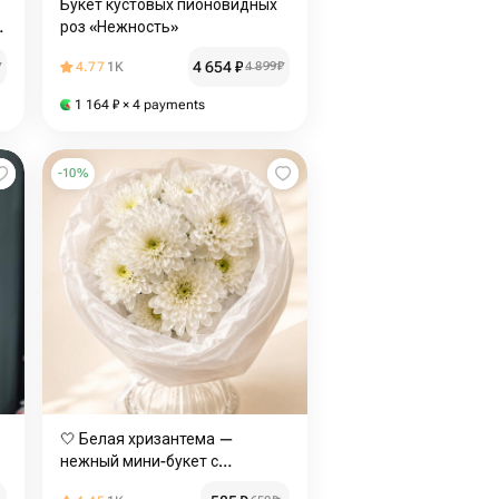
Букет кустовых пионовидных
роз «Нежность»
4 654
₽
₽
4.77
1K
4 899
₽
1 164
₽
× 4 payments
-
10
%
🤍 Белая хризантема —
нежный мини-букет с
доставкой