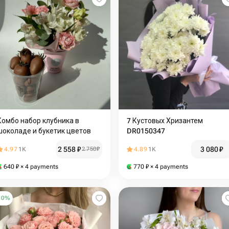
Комбо набор клубника в
7 Кустовых Хризантем
шоколаде и букетик цветов
DR0150347
2 558
₽
3 080
₽
4.97
1K
2 750
₽
4.89
1K
640
₽
× 4 payments
770
₽
× 4 payments
10
%