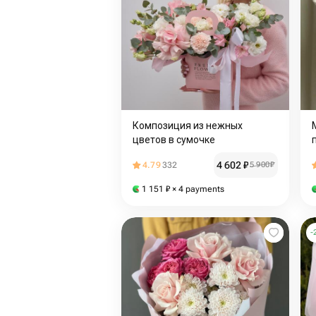
Композиция из нежных
цветов в сумочке
4 602
₽
4.79
332
5 900
₽
1 151
₽
× 4 payments
-