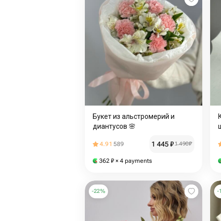
Букет из альстромерий и
диантусов 🌸
1 445
₽
4.91
589
1 490
₽
362
₽
× 4 payments
-
22
%
-