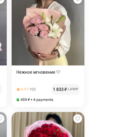
Нежное мгновение 🤍
1 833
₽
4.97
102
1 890
₽
459
₽
× 4 payments