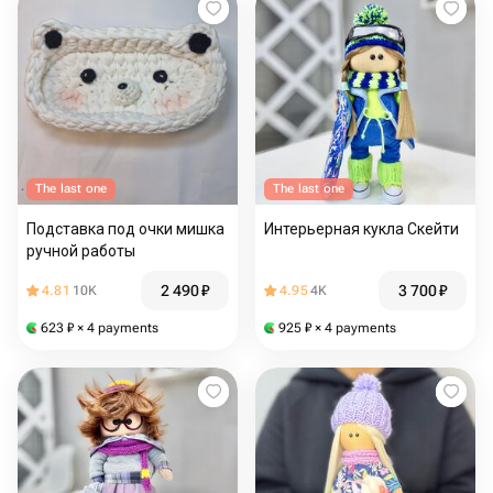
The last one
The last one
Подставка под очки мишка
Интерьерная кукла Скейти
ручной работы
2 490
₽
3 700
₽
4.81
10K
4.95
4K
623
₽
× 4 payments
925
₽
× 4 payments