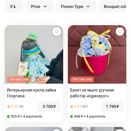
Price
Flower Type
Bouquet colou
The last one
The last one
Интерьерная кукла зайка
Букет из мыло (ручная
Георгина
работа) «единорог»
3 700
₽
1 790
₽
4.95
4K
4.66
661
925
₽
× 4 payments
448
₽
× 4 payments