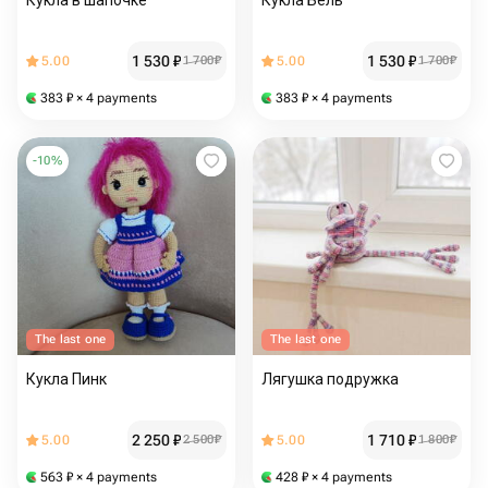
Кукла в шапочке
Кукла Бель
1 530
₽
1 530
₽
5.00
1 700
₽
5.00
1 700
₽
383
₽
× 4 payments
383
₽
× 4 payments
-
10
%
The last one
The last one
Кукла Пинк
Лягушка подружка
2 250
₽
1 710
₽
5.00
2 500
₽
5.00
1 800
₽
563
₽
× 4 payments
428
₽
× 4 payments