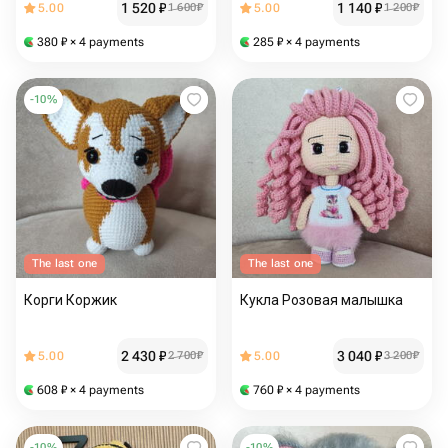
1 520
₽
1 140
₽
5.00
1 600
₽
5.00
1 200
₽
380
₽
× 4 payments
285
₽
× 4 payments
-
10
%
The last one
The last one
Корги Коржик
Кукла Розовая малышка
2 430
₽
3 040
₽
5.00
2 700
₽
5.00
3 200
₽
608
₽
× 4 payments
760
₽
× 4 payments
-
10
%
-
10
%