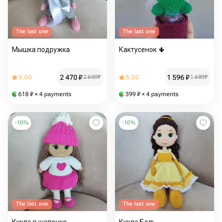
The last one
The last one
Мышка подружка
Кактусенок 🌵
2 470
₽
1 596
₽
5.00
2 600
₽
5.00
1 680
₽
618
₽
× 4 payments
399
₽
× 4 payments
-
10
%
-
10
%
The last one
The last one