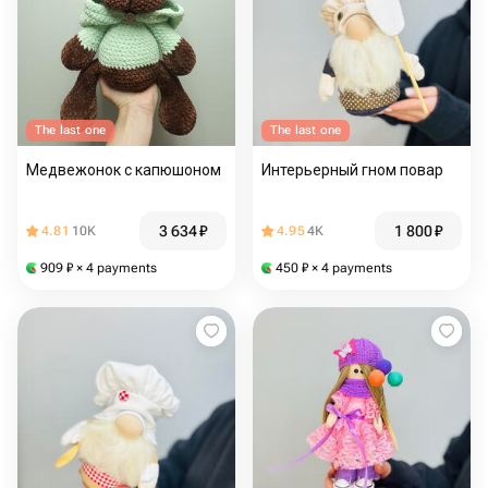
The last one
The last one
Медвежонок с капюшоном
Интерьерный гном повар
3 634
₽
1 800
₽
4.81
10K
4.95
4K
909
₽
× 4 payments
450
₽
× 4 payments