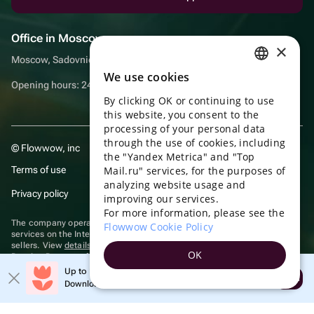
Office in Moscow
×
Moscow, Sadovnicheskaya embankment, 9, room 2/3
We use cookies
RUSSIAN
Opening hours: 24/7
By clicking OK or continuing to use
ENGLISH
this website, you consent to the
UKRAINIAN
processing of your personal data
through the use of cookies, including
© Flowwow, inc
PORTUGUESE
the "Yandex Metrica" and "Top
Terms of use
Mail.ru" services, for the purposes of
SPANISH
analyzing website usage and
Privacy policy
improving our services.
HUNGARIAN
For more information, please see the
ITALIAN
The company operates in the information technology sector, providing
Flowwow Cookie Policy
services on the Internet for placing offers (listings) of goods for sale by
sellers. View
details of software
included in the Unified Register of
FRENCH
OK
Russian Programs for Electronic Computers and Databases.
TURKISH
Up to 10% off your first order
Recommendation technologies
are applied
Open
Download the app & get your promo
GERMAN