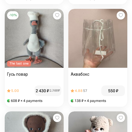
-
10
%
The last one
Гусь повар
Аквабокс
2 430
₽
550
₽
5.00
2 700
₽
4.88
57
608
₽
× 4 payments
138
₽
× 4 payments