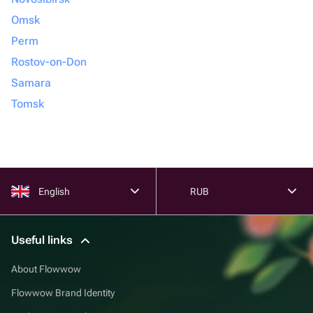
Omsk
Perm
Rostov-on-Don
Samara
Tomsk
English
RUB
Useful links
About Flowwow
Flowwow Brand Identity