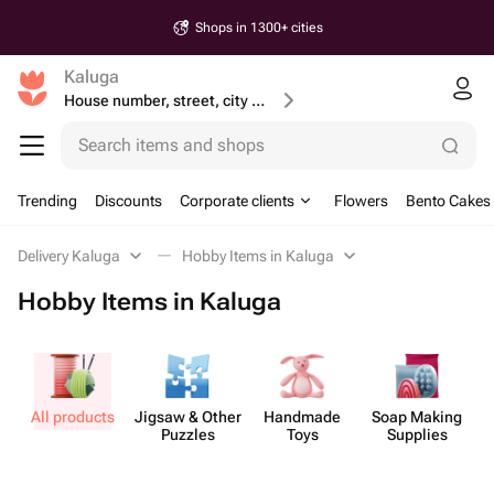
Shops in 1300+ cities
Kaluga
House number, street, city or postcode
Search items and shops
Trending
Discounts
Corporate clients
Flowers
Bento Cakes
Delivery Kaluga
Hobby Items in Kaluga
Hobby Items in Kaluga
All products
Jigsaw & Other
Handmade
Soap Making
Puzzles
Toys
Supplies