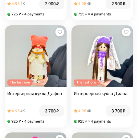
2 900
₽
2 900
₽
4.95
4K
4.95
4K
725
₽
× 4 payments
725
₽
× 4 payments
The last one
The last one
Интерьерная кукла Дафна
Интерьерная кукла Диана
3 700
₽
3 700
₽
4.95
4K
4.95
4K
925
₽
× 4 payments
925
₽
× 4 payments