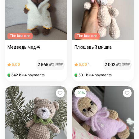
The last one
The last one
Медведь мед🍯
Плюшевый мишка
2 565
₽
2 002
₽
5.00
2 700
₽
5.00
4
2 200
₽
642
₽
× 4 payments
501
₽
× 4 payments
-
20
%