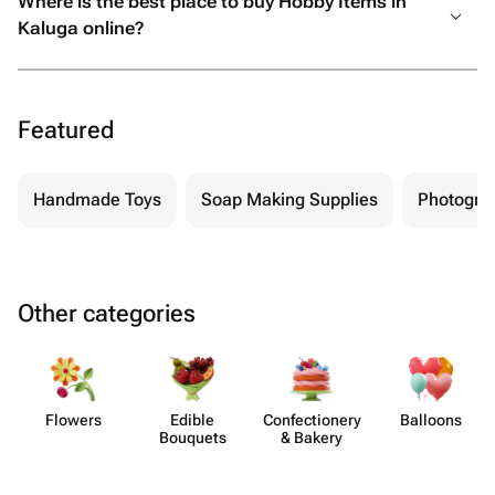
Where is the best place to buy Hobby Items in
Kaluga online?
Featured
Handmade Toys
Soap Making Supplies
Photograp
Other categories
Flowers
Edible
Confect​ionery
Balloons
Bouquets
& Bakery