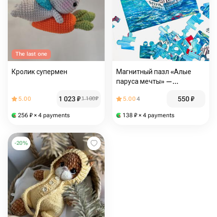
The last one
Кролик супермен
Магнитный пазл «Алые
паруса мечты» —
мотивационный подарок
1 023
₽
550
₽
5.00
1 100
₽
5.00
4
выпускнику, подростку и
школьнику, 24 детали
256
₽
× 4 payments
138
₽
× 4 payments
-
20
%