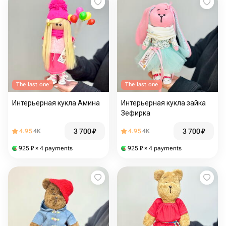
The last one
The last one
Интерьерная кукла Амина
Интерьерная кукла зайка
Зефирка
3 700
₽
3 700
₽
4.95
4K
4.95
4K
925
₽
× 4 payments
925
₽
× 4 payments