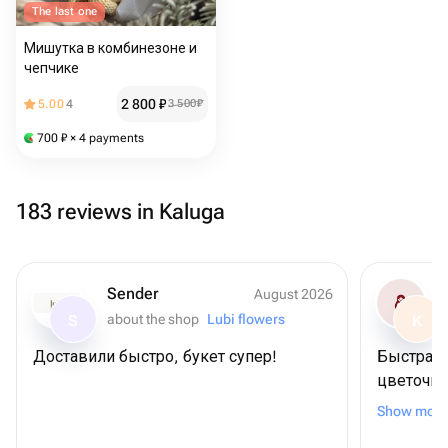
The last one
Мишутка в комбинезоне и
чепчике
2 800
₽
5.00
4
3 500
₽
700
₽
× 4 payments
183 reviews in Kaluga
Sender
August 2026
about the shop
Lubi flowers
S
K
Доставили быстро, букет супер!
Быстрая 
цветочно
букет по
Show more
благодар