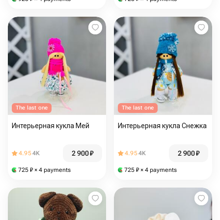
The last one
The last one
Интерьерная кукла Мей
Интерьерная кукла Снежка
2 900
₽
2 900
₽
4.95
4K
4.95
4K
725
₽
× 4 payments
725
₽
× 4 payments