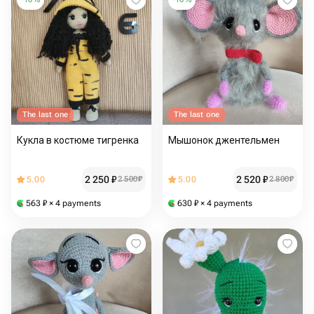
The last one
The last one
Кукла в костюме тигренка
Мышонок джентельмен
2 250
₽
2 520
₽
5.00
2 500
₽
5.00
2 800
₽
563
₽
× 4 payments
630
₽
× 4 payments