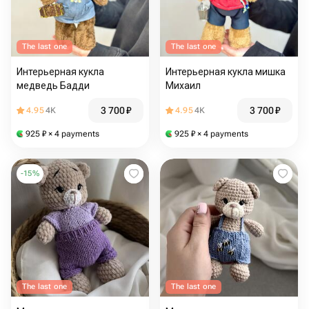
The last one
The last one
Интерьерная кукла
Интерьерная кукла мишка
медведь Бадди
Михаил
3 700
₽
3 700
₽
4.95
4K
4.95
4K
925
₽
× 4 payments
925
₽
× 4 payments
-
15
%
The last one
The last one