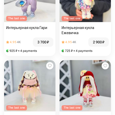
The last one
The last one
Интерьерная кукла Гари
Интерьерная кукла
Ежевичка
3 700
₽
2 900
₽
4.95
4K
4.95
4K
925
₽
× 4 payments
725
₽
× 4 payments
The last one
The last one