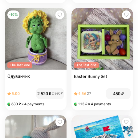
-
10
%
The last one
The last one
Одуванчик
Easter Bunny Set
2 520
₽
450
₽
5.00
2 800
₽
4.56
27
630
₽
× 4 payments
113
₽
× 4 payments