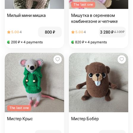
The last one
Милый мини мишка
Мишутка в сереневом
комбинезоне и чепчике
800
₽
3 280
₽
5.00
4
5.00
4
4 100
₽
200
₽
× 4 payments
820
₽
× 4 payments
The last one
Мистер Крыс
Мистер Бобёр