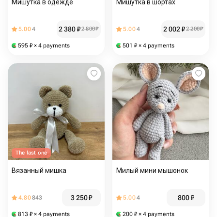
Мишутка в одежде
Мишутка в шортах
2 380
₽
2 002
₽
5.00
4
2 800
₽
5.00
4
2 200
₽
595
₽
× 4 payments
501
₽
× 4 payments
The last one
Вязанный мишка
Милый мини мышонок
3 250
₽
800
₽
4.80
843
5.00
4
813
₽
× 4 payments
200
₽
× 4 payments