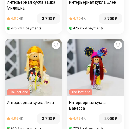
Интерьерная кукла зайка
Интерьерная кукла Элен
Милашка
3 700
₽
3 700
₽
4.95
4K
4.95
4K
925
₽
× 4 payments
925
₽
× 4 payments
The last one
The last one
Интерьерная кукла Лиза
Интерьерная кукла
Ванесса
3 700
₽
2 900
₽
4.95
4K
4.95
4K
925
₽
× 4 payments
725
₽
× 4 payments