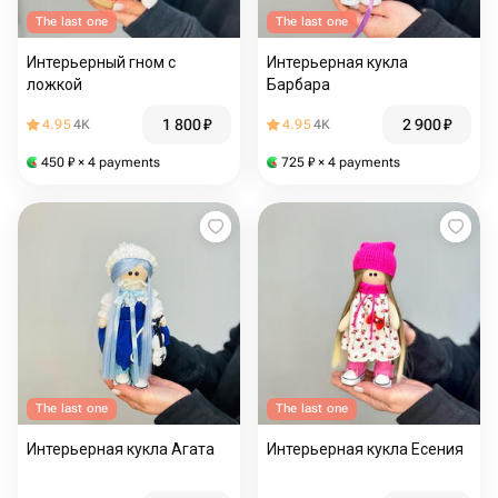
The last one
The last one
Интерьерный гном с
Интерьерная кукла
ложкой
Барбара
1 800
₽
2 900
₽
4.95
4K
4.95
4K
450
₽
× 4 payments
725
₽
× 4 payments
The last one
The last one
Интерьерная кукла Агата
Интерьерная кукла Есения