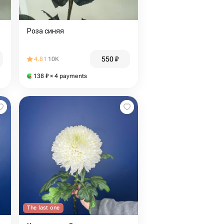
Роза синяя
550
₽
4.81
10K
138
₽
× 4 payments
The last one