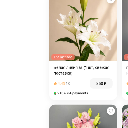
The last one
T
Белая лилия 🌸 (1 шт, свежая
поставка)
850
₽
4.45
1K
213
₽
× 4 payments