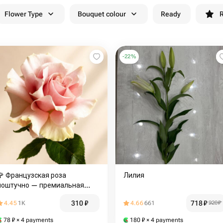
Flower Type
Bouquet colour
Ready
R
-
22
%
🌹 Французская роза
Лилия
поштучно — премиальная
роза
310
₽
718
₽
4.45
1K
4.66
661
920
₽
78
₽
× 4 payments
180
₽
× 4 payments