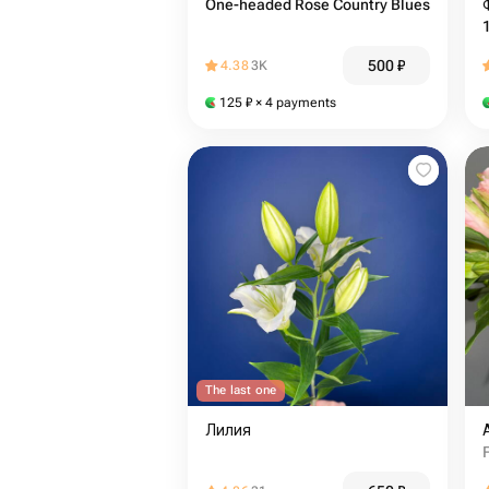
One-headed Rose Country Blues
500
₽
4.38
3K
125
₽
× 4 payments
The last one
Лилия