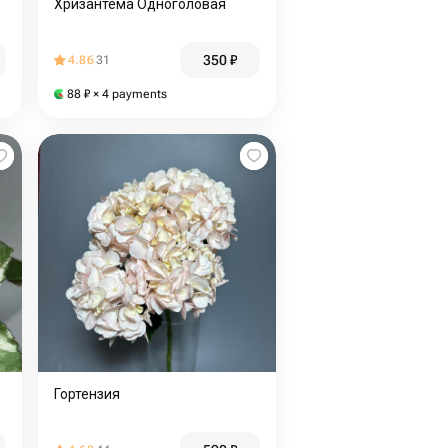
Хризантема Одноголовая
350
₽
4.86
31
88
₽
× 4 payments
Гортензия