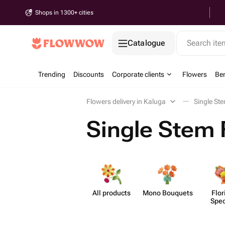
Shops in 1300+ cities
Catalogue
Search it
Trending
Discounts
Corporate clients
Flowers
Be
Flowers delivery in Kaluga
Single St
Single Stem 
All products
Mono Bouquets
Flor
Spec