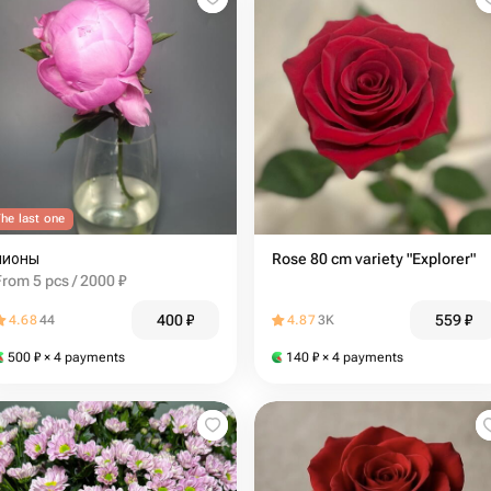
he last one
пионы
Rose 80 cm variety "Explorer"
From 5 pcs / 2000 ₽
400
₽
559
₽
4.68
44
4.87
3K
500
₽
× 4 payments
140
₽
× 4 payments