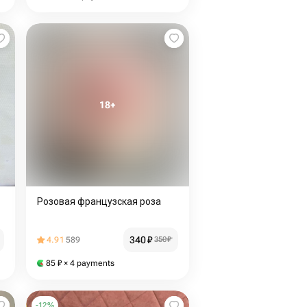
Розовая французская роза
340
₽
4.91
589
350
₽
85
₽
× 4 payments
-
12
%