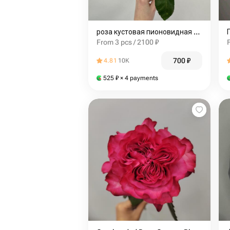
роза кустовая пионовидная Мадам Бомбастик
From 3 pcs / 2100 ₽
700
₽
4.81
10K
525
₽
× 4 payments