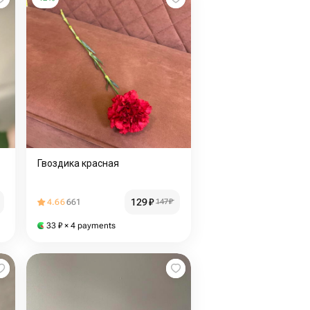
Гвоздика красная
129
₽
4.66
661
147
₽
33
₽
× 4 payments