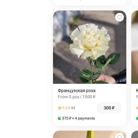
Французская роза
From 5 pcs / 1500 ₽
300
₽
4.68
44
375
₽
× 4 payments