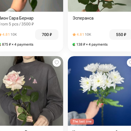
Пион Сара Бернар
Эсперанса
From 5 pcs / 3500 ₽
700
₽
550
₽
4.81
10K
4.81
10K
875
₽
× 4 payments
138
₽
× 4 payments
The last one