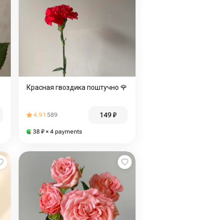
Красная гвоздика поштучно 🌹
149
₽
4.91
589
38
₽
× 4 payments