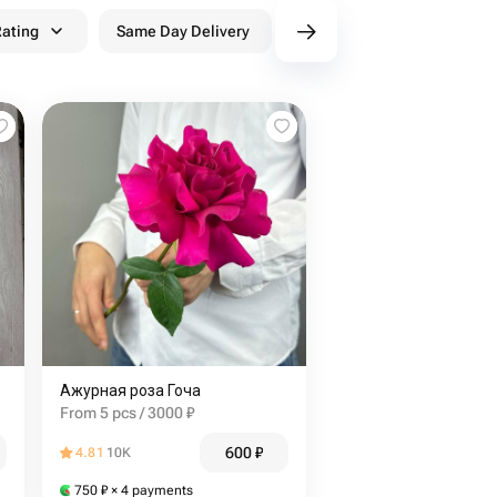
ating
Same Day Delivery
Discounts
WowPa
Ажурная роза Гоча
From 5 pcs / 3000 ₽
600
₽
4.81
10K
750
₽
× 4 payments