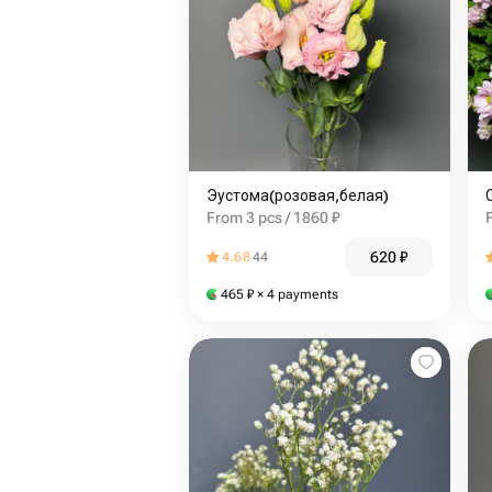
Эустома(розовая,белая)
From 3 pcs / 1860 ₽
620
₽
4.68
44
465
₽
× 4 payments