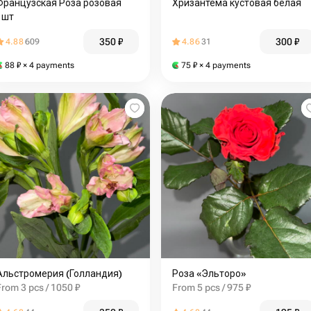
Французская Роза розовая
Хризантема кустовая белая
1шт
350
₽
300
₽
4.88
609
4.86
31
88
₽
× 4 payments
75
₽
× 4 payments
Альстромерия (Голландия)
Роза «Эльторо»
From 3 pcs / 1050 ₽
From 5 pcs / 975 ₽