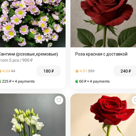
Сантини (розовые,кремовые)
Роза красная с доставкой
From 5 pcs / 900 ₽
180
₽
240
₽
4.68
44
4.91
589
225
₽
× 4 payments
60
₽
× 4 payments