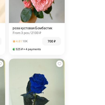
роза кустовая Бомбастик
From 3 pcs / 2100 ₽
700
₽
4.81
10K
525
₽
× 4 payments