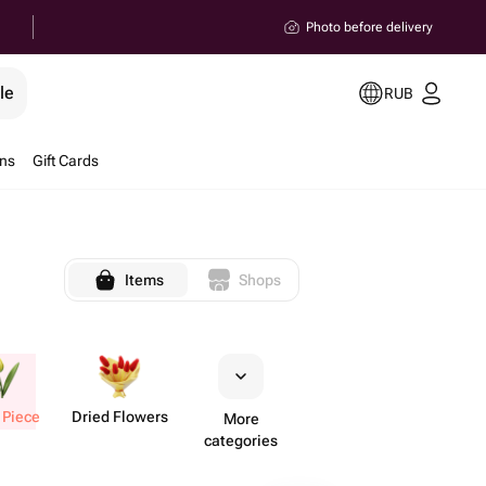
Photo before delivery
le
RUB
ons
Gift Cards
Items
Shops
 Piece
Dried Flowers
More
categories