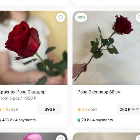
-
20
%
Красная Роза Эквадор
Роза Эксплоэр 60 см
From 5 pcs / 1950 ₽
390
₽
280
₽
4.88
609
4.66
661
350
₽
488
₽
× 4 payments
70
₽
× 4 payments