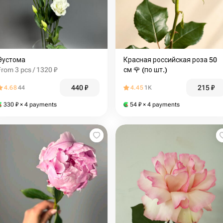
Эустома
Красная российская роза 50
From 3 pcs / 1320 ₽
см 🌹 (по шт.)
440
₽
215
₽
4.68
44
4.45
1K
330
₽
× 4 payments
54
₽
× 4 payments