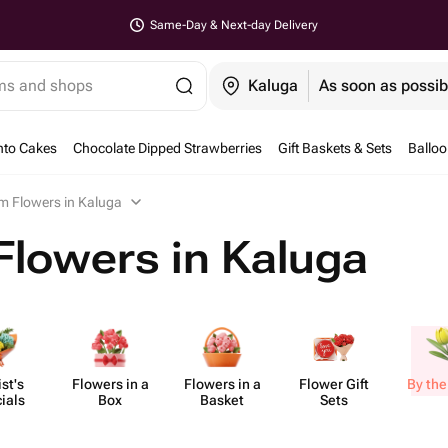
Same-Day & Next-day Delivery
ems and shops
Kaluga
As soon as possib
nto Cakes
Chocolate Dipped Strawberries
Gift Baskets & Sets
Ballo
em Flowers in Kaluga
Flowers in Kaluga
ist's
Flowers in a
Flowers in a
Flower Gift
By the
ials
Box
Basket
Sets