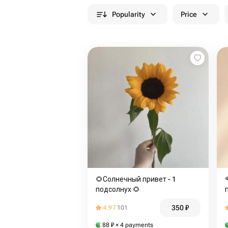
Popularity
Price
🌻Солнечный привет - 1
подсолнух 🌻
350
₽
4.97
101
88
₽
× 4 payments