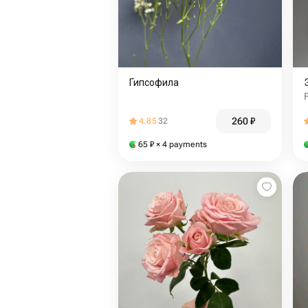
Гипсофила
260
₽
4.85
32
65
₽
× 4 payments