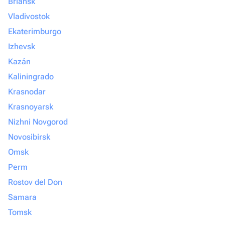
Briansk
Vladivostok
Ekaterimburgo
Izhevsk
Kazán
Kaliningrado
Krasnodar
Krasnoyarsk
Nizhni Novgorod
Novosibirsk
Omsk
Perm
Rostov del Don
Samara
Tomsk