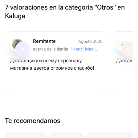
7 valoraciones en la categoría "Otros" en
Kaluga
Remitente
Agosto 2026
acerca de la tienda
"Ирис" Мастерская букетов
R
R
Доставщику и всему персоналу
Доставили
магазина цветов огромное спасибо!
Te recomendamos