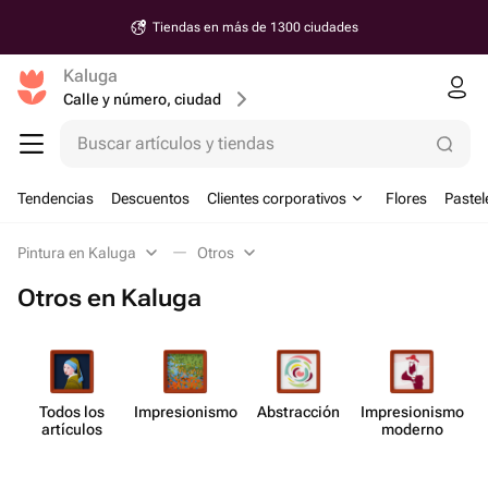
Tiendas en más de 1300 ciudades
Kaluga
Calle y número, ciudad
Buscar artículos y tiendas
Tendencias
Descuentos
Clientes corporativos
Flores
Pastel
Pintura en Kaluga
Otros
Otros en Kaluga
Todos los
Impresi​onismo
Abstr​acción
Impresi​onismo
artículos
moderno