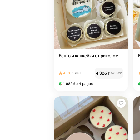
Бенто и капкейки с приколом
4 326
₽
4.96
1 mil
4 554
₽
1 082
₽
× 4 pagos