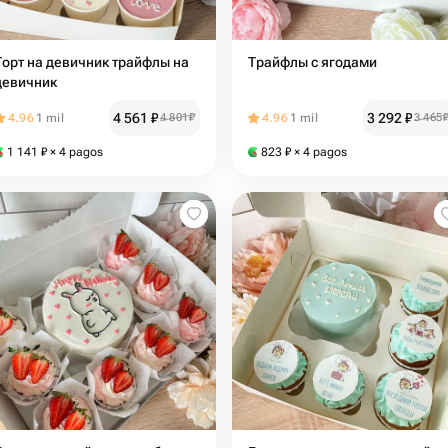
Торт на девичник трайфлы на
Трайфлы с ягодами
девичник
4 561
₽
3 292
₽
4.96
1 mil
4 801
₽
4.96
1 mil
3 465
1 141
₽
× 4 pagos
823
₽
× 4 pagos