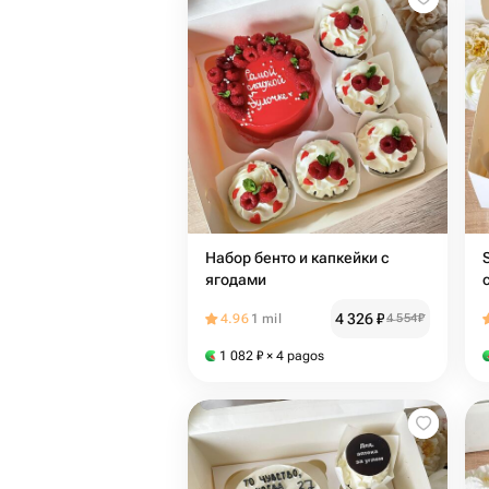
Набор бенто и капкейки с
ягодами
4 326
₽
4.96
1 mil
4 554
₽
1 082
₽
× 4 pagos