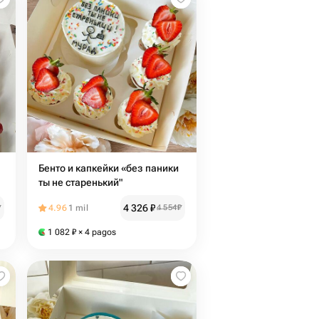
Бенто и капкейки «без паники
ты не старенький"
4 326
₽
₽
4.96
1 mil
4 554
₽
1 082
₽
× 4 pagos