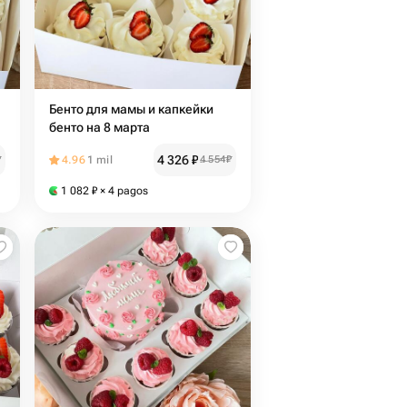
Бенто для мамы и капкейки
бенто на 8 марта
4 326
₽
₽
4.96
1 mil
4 554
₽
1 082
₽
× 4 pagos