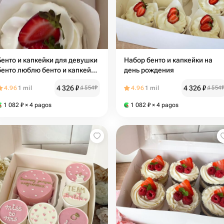
Бенто и капкейки для девушки
Набор бенто и капкейки на
бенто люблю бенто и капкейки
день рождения
день святого валентина
4 326
₽
4 326
₽
4.96
1 mil
4 554
₽
4.96
1 mil
4 554
1 082
₽
× 4 pagos
1 082
₽
× 4 pagos