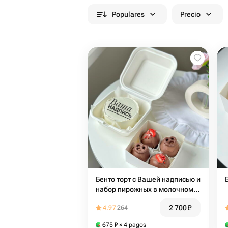
Populares
Precio
Бенто торт с Вашей надписью и
набор пирожных в молочном
шоколаде на день рождения
2 700
₽
4.97
264
мужу, жене, подруге, другу,
коллеге
675
₽
× 4 pagos