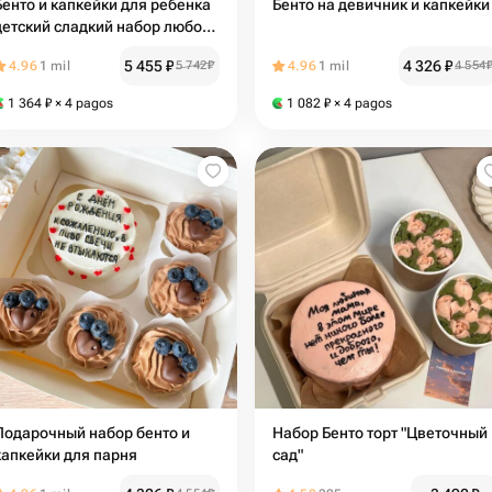
Бенто и капкейки для ребенка
Бенто на девичник и капкейки
детский сладкий набор любой
рисунок
5 455
₽
4 326
₽
4.96
1 mil
5 742
₽
4.96
1 mil
4 554
1 364
₽
× 4 pagos
1 082
₽
× 4 pagos
Подарочный набор бенто и
Набор Бенто торт "Цветочный
капкейки для парня
сад"