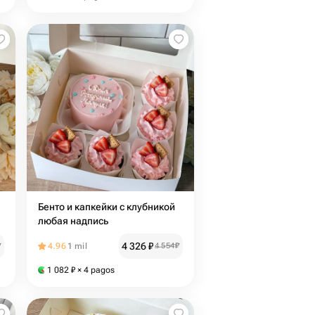
Бенто и капкейки с клубникой
s
любая надпись
4 326
₽
₽
4.96
1 mil
4 554
₽
1 082
₽
× 4 pagos