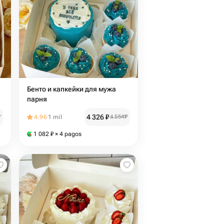
Бенто и капкейки для мужа
парня
4 326
₽
₽
4.96
1 mil
4 554
₽
1 082
₽
× 4 pagos