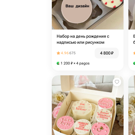
Набор на день рождения с
надписью или рисунком
4 800
₽
4.96
675
1 200
₽
× 4 pagos