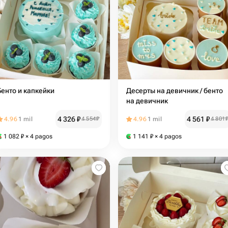
Бенто и капкейки
Десерты на девичник / бенто
на девичник
4 326
₽
4 561
₽
4.96
1 mil
4 554
₽
4.96
1 mil
4 801
1 082
₽
× 4 pagos
1 141
₽
× 4 pagos