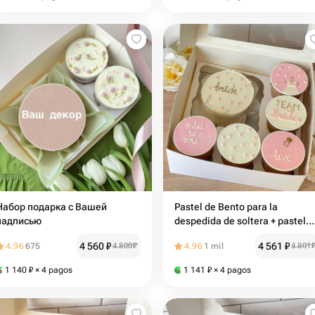
абор подарка с Вашей
Pastel de Bento para la
надписью
despedida de soltera + pastele
en un vaso
4 560
₽
4 561
₽
4.96
675
4 800
₽
4.96
1 mil
4 801
1 140
₽
× 4 pagos
1 141
₽
× 4 pagos