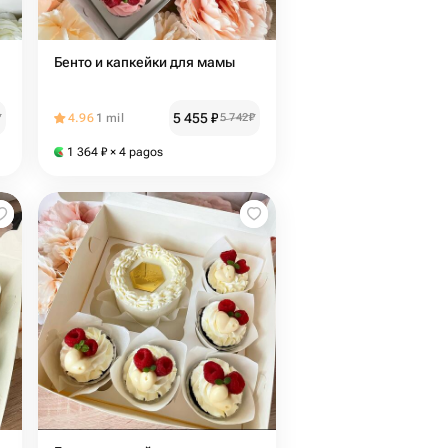
Бенто и капкейки для мамы
5 455
₽
₽
4.96
1 mil
5 742
₽
1 364
₽
× 4 pagos