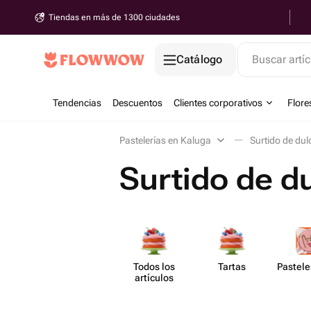
Tiendas en más de 1300 ciudades
Catálogo
Buscar artíc
Tendencias
Descuentos
Clientes corporativos
Flore
Pastelerías en Kaluga
Surtido de dul
Surtido de d
Todos los
Tartas
Pastele
artículos