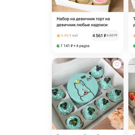
Набор на девичник торт на
девичник любые надписи
4 561
₽
4.96
1 mil
4 801
₽
1 141
₽
× 4 pagos