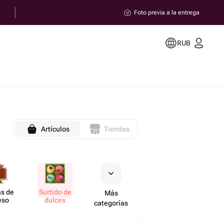
Foto previa a la entrega
RUB
Artículos
Tiendas
as de
Surtido de
Más
eso
dulces
categorías