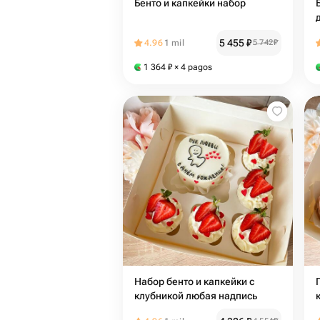
Бенто и капкейки набор
5 455
₽
4.96
1 mil
5 742
₽
1 364
₽
× 4 pagos
Набор бенто и капкейки с
клубникой любая надпись