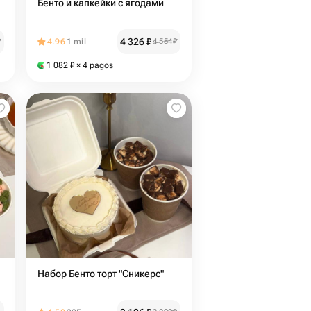
Бенто и капкейки с ягодами
4 326
₽
₽
4.96
1 mil
4 554
₽
1 082
₽
× 4 pagos
Набор Бенто торт "Сникерс"