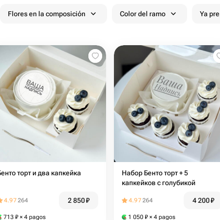
Flores en la composición
Color del ramo
Ya pr
Бенто торт и два капкейка
Набор Бенто торт + 5
капкейков с голубикой
2 850
₽
4 200
₽
4.97
264
4.97
264
713
₽
× 4 pagos
1 050
₽
× 4 pagos