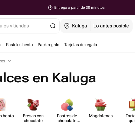
Entrega a partir de 30 minutos
ulos y tiendas
Kaluga
Lo antes posible
s
Pasteles bento
Pack regalo
Tarjetas de regalo
ces
ulces en Kaluga
s bento
Fresas con
Postres de
Magd​alenas
Tart
chocolate
chocolate
qu
moldeado