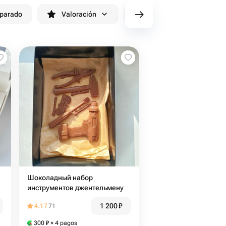
eparado
Valoración
cv/filters/name_fast_delivery
Шоколадный набор
инструментов джентельмену
1 200
₽
4.17
71
300
₽
× 4 pagos