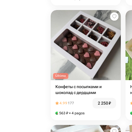
Último
Конфеты с посыпками и
Н
шоколад с дердцами
2 250
₽
4.99
177
563
₽
× 4 pagos