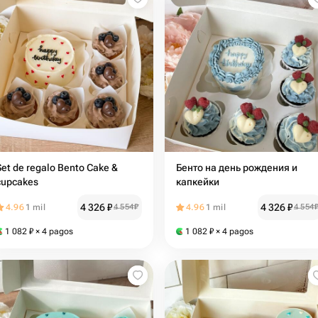
Set de regalo Bento Cake &
Бенто на день рождения и
cupcakes
капкейки
4 326
₽
4 326
₽
4.96
1 mil
4 554
₽
4.96
1 mil
4 554
1 082
₽
× 4 pagos
1 082
₽
× 4 pagos