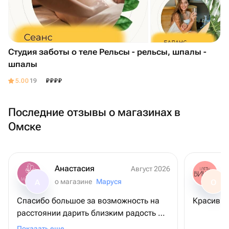
Студия заботы о теле Рельсы - рельсы, шпалы -
шпалы
₽
₽
₽
₽
5.00
19
Последние отзывы о магазинах в
Омске
Анастасия
Август 2026
о магазине
Маруся
А
О
Спасибо большое за возможность на
Красивый
расстоянии дарить близким радость 😊
все соответствует, доставка быстрая
Показать еще