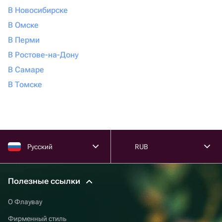
В Новосибирске
В Омске
В Перми
В Ростове-на-Дону
В Самаре
В Томске
Русский
RUB
Полезные ссылки
О Флаувау
Фирменный стиль