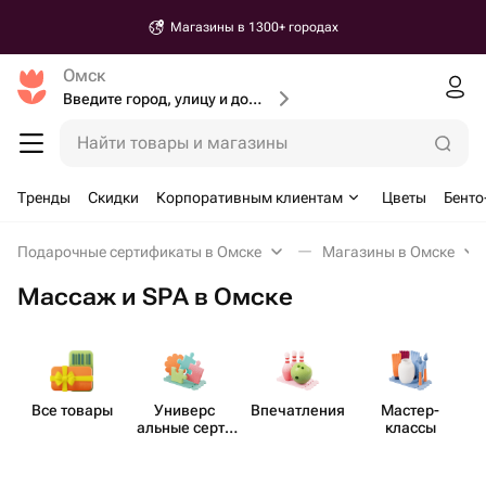
Магазины в 1300+ городах
Омск
Введите город, улицу и дом доставки
Найти товары и магазины
Тренды
Скидки
Корпоративным клиентам
Цветы
Бенто
Подарочные сертификаты в Омске
Магазины в Омске
Массаж и SPA в Омске
Все товары
Универс​
Впеча​тления
Мастер-​
М
альные серти​
классы
фикаты