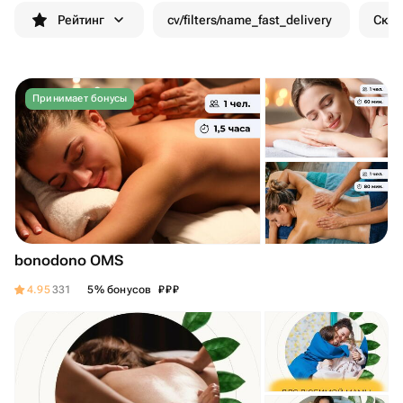
Рейтинг
cv/filters/name_fast_delivery
Скид
Принимает бонусы
bonodono OMS
₽
₽
₽
4.95
331
5% бонусов