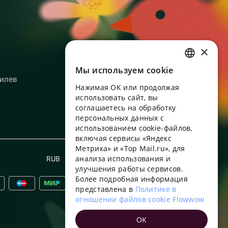
×
Мы используем сookie
RUSSIAN
илев
Нажимая ОК или продолжая
ENGLISH
использовать сайт, вы
UKRAINIAN
соглашаетесь на обработку
персональных данных с
PORTUGUESE
использованием cookie-файлов,
включая сервисы «Яндекс
SPANISH
Метрика» и «Top Mail.ru», для
анализа использования и
HUNGARIAN
RUB
Русский
улучшения работы сервисов.
ITALIAN
Более подробная информация
представлена в
Политике в
FRENCH
отношении файлов cookie Flowwow
TURKISH
OK
GERMAN