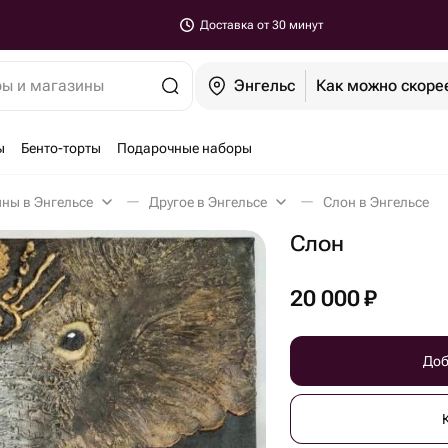
Доставка от 30 минут
ры и магазины
Энгельс
Как можно скоре
ы
Бенто-торты
Подарочные наборы
ны в Энгельсе
Другое в Энгельсе
Слон в Энгельсе
Слон
20 000
₽
Доб