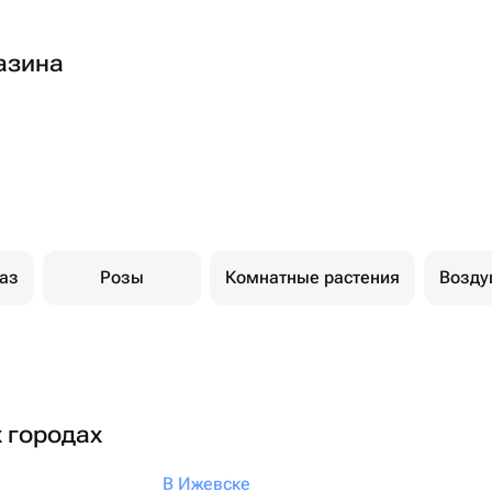
азина
каз
Розы
Комнатные растения
Возд
х городах
В Ижевске