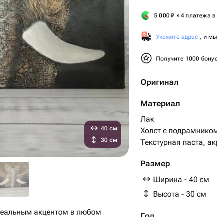
5 000
₽
× 4 платежа в
Укажите адрес
, и м
Получите 1000 бону
Оригинал
Материал
Лак
40 см
Холст с подрамнико
30 см
Текстурная паста, а
Размер
Ширина - 40 см
Высота - 30 см
Год