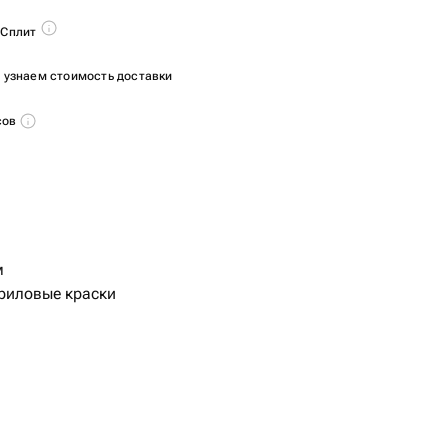
 Сплит
ы узнаем стоимость доставки
сов
м
криловые краски