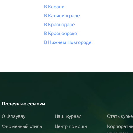
В Казани
В Калининграде
В Краснодаре
В Красноярске
В Нижнем Новгороде
Полезные ссылки
О Флаувау
Наш журнал
Стать курь
Фирменный стиль
Центр помощи
Корпорати