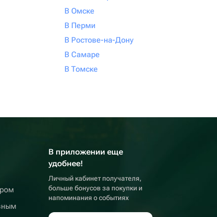
В Омске
В Перми
В Ростове-на-Дону
В Самаре
В Томске
В приложении еще
удобнее!
Личный кабинет получателя,
больше бонусов за покупки и
ером
напоминания о событиях
вным