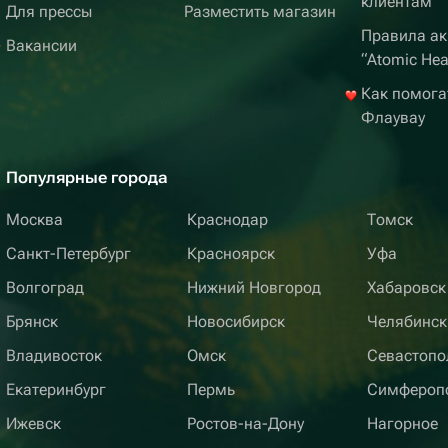
клиентам
Для прессы
Разместить магазин
Правила ак
Вакансии
“Atomic Hea
Как помога
Флаувау
Популярные города
Москва
Краснодар
Томск
Санкт-Петербург
Красноярск
Уфа
Волгоград
Нижний Новгород
Хабаровск
Брянск
Новосибирск
Челябинск
Владивосток
Омск
Севастопо
Екатеринбург
Пермь
Симфероп
Ижевск
Ростов-на-Дону
Нагорное