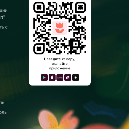
ции
rt”
ть с
Наведите камеру,
скачайте
приложение
ль
оль