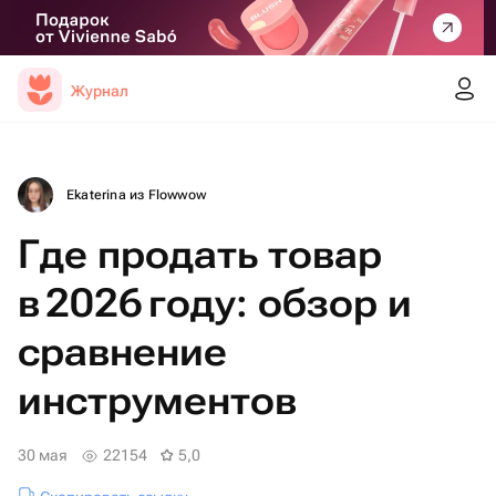
Журнал
Ekaterina из Flowwow
Где продать товар
в 2026 году: обзор и
сравнение
инструментов
30 мая
22154
5,0