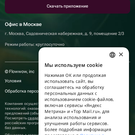
Скачать приложение
Офис в Москве
г. Москва, Садовническая набережная, д. 9, помещение 2/3
Режим работы: круглосуточно
×
Мы используем сookie
RUSSIAN
© Flowwow, inc
Нажимая ОК или продолжая
ENGLISH
использовать сайт, вы
Условия
UKRAINIAN
соглашаетесь на обработку
Обработка персональных данных
персональных данных с
PORTUGUESE
использованием cookie-файлов,
Компания осуществляет деятельность в области информационных
включая сервисы «Яндекс
SPANISH
технологий: оказание услуг в сети “Интернет” по размещению
Метрика» и «Top Mail.ru», для
предложений (объявлений) продавцов о реализации товаров.
анализа использования и
HUNGARIAN
Посмотреть
сведения о программах
, включенных в реестр
улучшения работы сервисов.
российских программ для электронных вычислительных машин и
ITALIAN
баз данных.
Более подробная информация