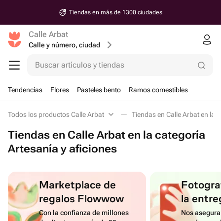
Tiendas en más de 1300 ciudades
Calle Arbat
Calle y número, ciudad
Buscar artículos y tiendas
Tendencias
Flores
Pasteles bento
Ramos comestibles
Todos los productos Calle Arbat
Tiendas en Calle Arbat en la c
Tiendas en Calle Arbat en la categoría
Artesanía y aficiones
Marketplace de
Fotograf
regalos Flowwow
la entre
Con la confianza de millones
Nos asegura