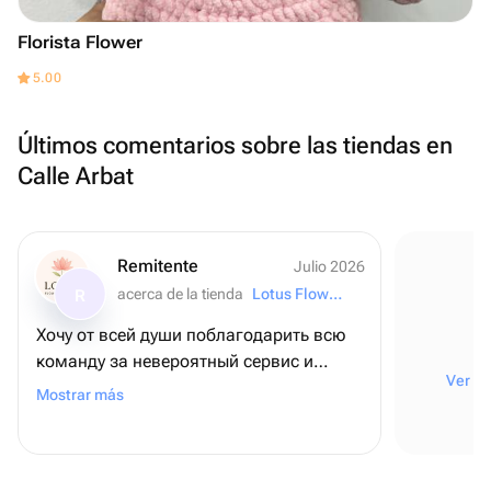
Florista Flower
5.00
Últimos comentarios sobre las tiendas en
Calle Arbat
Remitente
Julio 2026
acerca de la tienda
Lotus Flowers and Gifts
R
Хочу от всей души поблагодарить всю
команду за невероятный сервис и
Ver to
внимание к деталям! ❤️ Для меня этот
Mostrar más
заказ был очень важным - я оформляла
его из США, чтобы поздравить папу с
днем рождения, и, честно говоря, очень