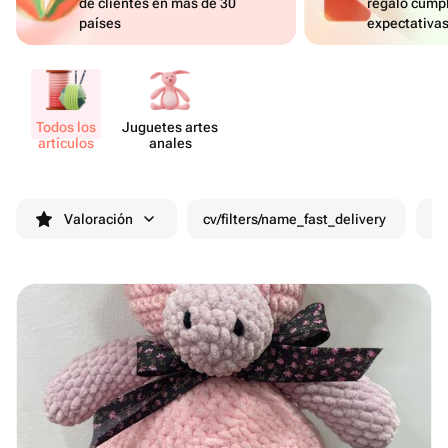
de clientes en más de 30
regalo cumpl
países
expectativa
Todos los
Juguetes artes​
artículos
anales
Valoración
cv/filters/name_fast_delivery
De