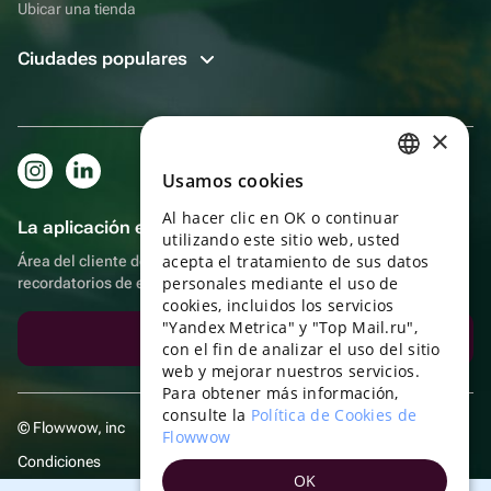
Ubicar una tienda
Ciudades populares
×
Usamos cookies
RUSSIAN
Al hacer clic en OK o continuar
ENGLISH
La aplicación es aún más práctica.
utilizando este sitio web, usted
UKRAINIAN
acepta el tratamiento de sus datos
Área del cliente del destinatario, más bonos por compras y
personales mediante el uso de
recordatorios de eventos
PORTUGUESE
cookies, incluidos los servicios
"Yandex Metrica" y "Top Mail.ru",
SPANISH
Descargar la aplicación
con el fin de analizar el uso del sitio
web y mejorar nuestros servicios.
HUNGARIAN
Para obtener más información,
ITALIAN
consulte la
Política de Cookies de
© Flowwow, inc
Flowwow
FRENCH
Condiciones
OK
TURKISH