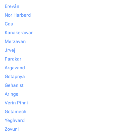
безупречно, смело обращайтесь
Ereván
именно сюда. Вы точно не пожалеете!
Nor Harberd
Cas
Kanakerawan
Merzavan
Jrvej
Parakar
Argavand
Getapnya
Gehanist
Aringe
Verin Pthni
Getamech
Yeghvard
Zovuni