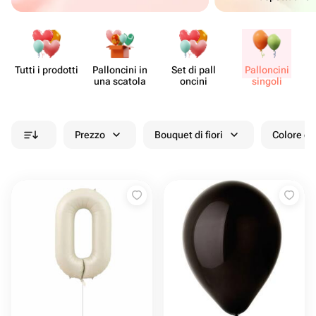
Tutti i prodotti
Pall​oncini in
Set di pall​
Pall​oncini
Fo
una scatola
oncini
singoli
Prezzo
Bouquet di fiori
Colore de