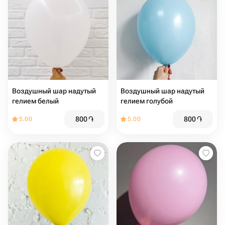
Воздушный шар надутый
Воздушный шар надутый
гелием белый
гелием голубой
800
֏
800
֏
5.00
5.00