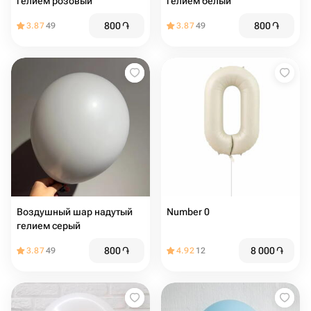
гелием розовый
гелием белый
800
֏
800
֏
3.87
49
3.87
49
Воздушный шар надутый
Number 0
гелием серый
800
֏
8 000
֏
3.87
49
4.92
12