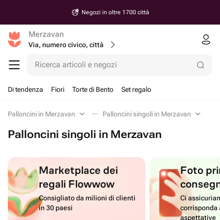
Negozi in oltre 1700 città
Merzavan
Via, numero civico, città
Ricerca articoli e negozi
Di tendenza
Fiori
Torte di Bento
Set regalo
Palloncini in Merzavan
Palloncini singoli in Merzavan
Palloncini singoli in Merzavan
Marketplace dei
Foto pri
regali Flowwow
conseg
Consigliato da milioni di clienti
Ci assicuriam
in 30 paesi
corrisponda 
aspettative