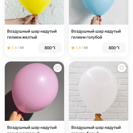
Воздушный шар надутый
Воздушный шар надутый
гелием желтый
гелием голубой
800
֏
800
֏
3.87
49
3.87
49
Воздушный шар надутый
Воздушный шар надутый