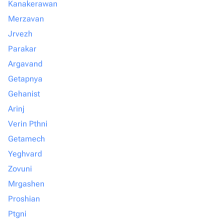
Kanakerawan
Merzavan
Jrvezh
Parakar
Argavand
Getapnya
Gehanist
Arinj
Verin Pthni
Getamech
Yeghvard
Zovuni
Mrgashen
Proshian
Ptgni