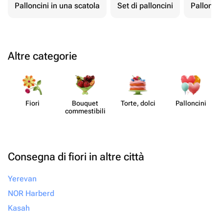
Palloncini in una scatola
Set di palloncini
Pallonci
Altre categorie
Fiori
Bouquet
Torte, dolci
Pall​oncini
commes​tibili
Consegna di fiori in altre città
Yerevan
NOR Harberd
Kasah