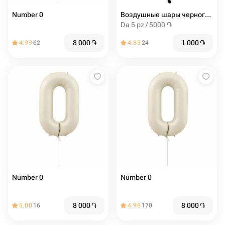
Number 0
Воздушные шары черного цвета
Da 5 pz / 5000 ֏
8 000
֏
1 000
֏
4.99
62
4.83
24
Number 0
Number 0
8 000
֏
8 000
֏
5.00
16
4.98
170