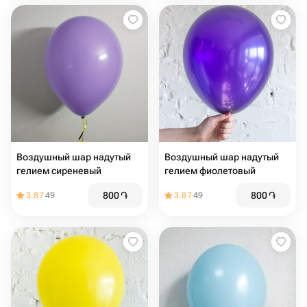
Воздушный шар надутый
Воздушный шар надутый
гелием сиреневый
гелием фиолетовый
800
֏
800
֏
3.87
49
3.87
49