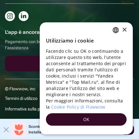
×
L'app è ancora più comoda!
Utilizziamo i cookie
Pagamento con bonus, autoconsegna, comoda chat con
RUSSIAN
l'assistenza
Facendo clic su OK o continuando a
ENGLISH
utilizzare questo sito web, l'utente
UKRAINIAN
acconsente al trattamento dei propri
Scarica l'app
dati personali tramite l'utilizzo di
PORTUGUESE
cookie, inclusi i servizi "Yandex
Metrica" e "Top Mail.ru", al fine di
SPANISH
analizzare l'utilizzo del sito web e
© Flowwow, inc
migliorare i nostri servizi.
HUNGARIAN
Termini di utilizzo
Per maggiori informazioni, consulta
ITALIAN
la
Cookie Policy di Flowwow
Informativa sulla privacy
FRENCH
OK
TURKISH
Sconto 20% sul tuo primo ordine!
Aprire
Installa l'app e ricevi il tuo codice promozionale
GERMAN