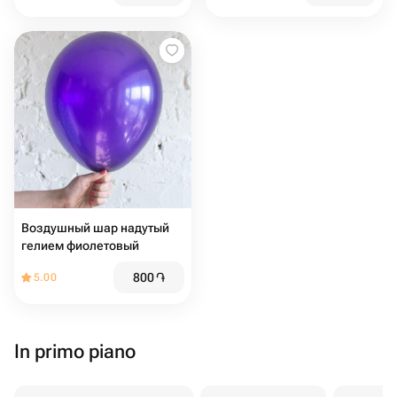
Воздушный шар надутый
гелием фиолетовый
800
֏
5.00
In primo piano