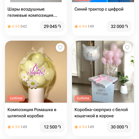
Шары воздушные
Синий трактор с цифрой
гелиевые композиция
Серебряный Хром 14шт
29 045
֏
32 000
֏
4.95
542
4.94
149
L'ultima
L'ultima
Композиция Ромашка в
Коробка-сюрприз с белой
шляпной коробке
кошечкой в короне
12 500
֏
30 000
֏
4.94
149
4.94
149