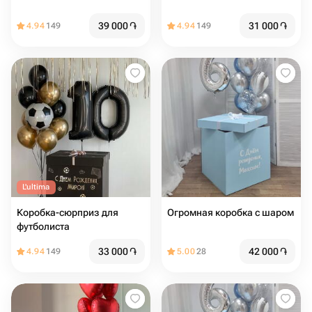
39 000
֏
31 000
֏
4.94
149
4.94
149
L'ultima
Коробка-сюрприз для
Огромная коробка с шаром
футболиста
33 000
֏
42 000
֏
4.94
149
5.00
28