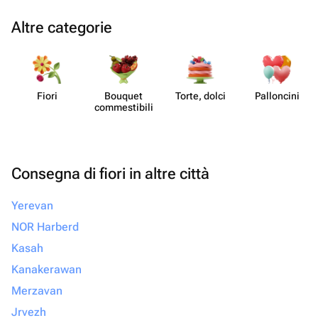
Altre categorie
Fiori
Bouquet
Torte, dolci
Pall​oncini
commes​tibili
Consegna di fiori in altre città
Yerevan
NOR Harberd
Kasah
Kanakerawan
Merzavan
Jrvezh