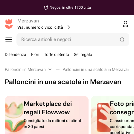
Negozi in oltre 1700 città
Merzavan
Via, numero civico, città
Ricerca articoli e negozi
Di tendenza
Fiori
Torte di Bento
Set regalo
Palloncini in Merzavan
Palloncini in una scatola in Merzavan
Palloncini in una scatola in Merzavan
Marketplace dei
Foto pri
regali Flowwow
conseg
Consigliato da milioni di clienti
Ci assicuriam
in 30 paesi
corrisponda 
aspettative