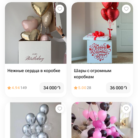
Нежные сердца в коробке
Шары с огромным
коробкам
34 000
֏
36 000
֏
4.94
149
5.00
28