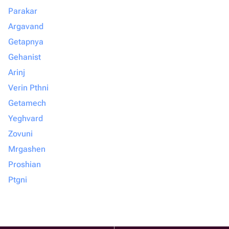
Parakar
Argavand
Getapnya
Gehanist
Arinj
Verin Pthni
Getamech
Yeghvard
Zovuni
Mrgashen
Proshian
Ptgni