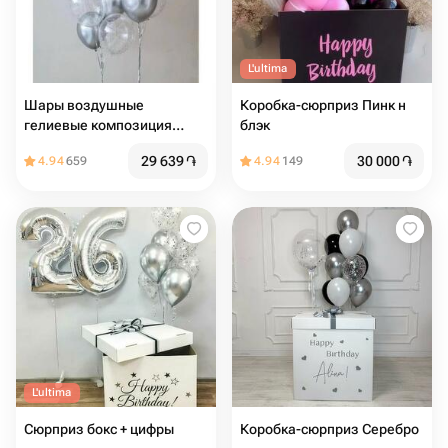
L'ultima
Шары воздушные
Коробка-сюрприз Пинк н
гелиевые композиция
блэк
Серебряный Хром 14шт
29 639
֏
30 000
֏
4.94
659
4.94
149
L'ultima
Сюрприз бокс + цифры
Коробка-сюрприз Серебро