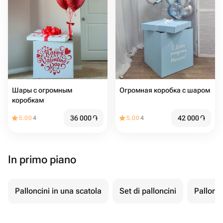
Шары с огромным
Огромная коробка с шаром
коробкам
36 000
֏
42 000
֏
5.00
4
5.00
4
In primo piano
Palloncini in una scatola
Set di palloncini
Pallonci