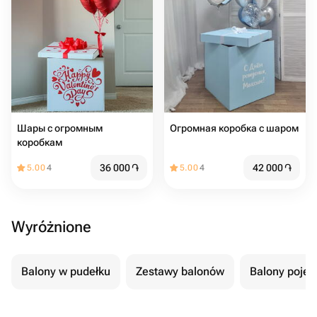
Шары с огромным
Огромная коробка с шаром
коробкам
36 000
֏
42 000
֏
5.00
4
5.00
4
Wyróżnione
Balony w pudełku
Zestawy balonów
Balony poje