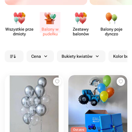
Wszystkie prze​
Balony w
Zestawy
Balony poje​
dmioty
pudełku
balonów
dynczo
Cena
Bukiety kwiatów
Kolor buk
Ostatni