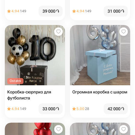
39 000
֏
31 000
֏
4.94
149
4.94
149
Ostatni
Коробка-сюрприз для
Огромная коробка с шаром
футболиста
33 000
֏
42 000
֏
4.94
149
5.00
28