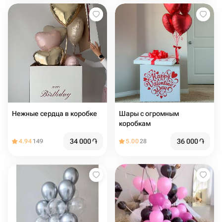
Нежные сердца в коробке
Шары с огромным
коробкам
34 000
֏
36 000
֏
4.94
149
5.00
28