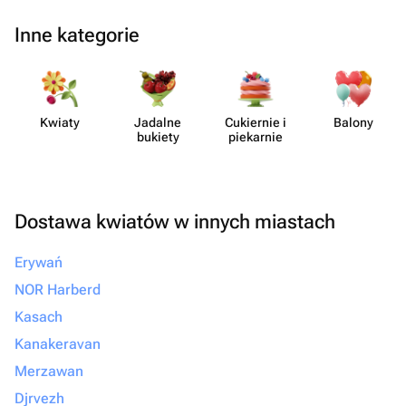
Inne kategorie
Kwiaty
Jadalne
Cukiernie i
Balony
bukiety
piekarnie
Dostawa kwiatów w innych miastach
Erywań
NOR Harberd
Kasach
Kanakeravan
Merzawan
Djrvezh