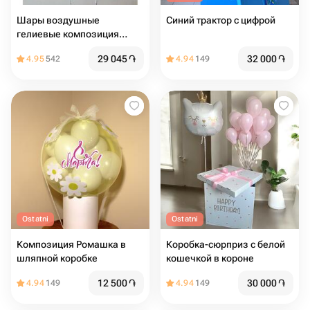
Шары воздушные
Синий трактор с цифрой
гелиевые композиция
Серебряный Хром 14шт
29 045
֏
32 000
֏
4.95
542
4.94
149
Ostatni
Ostatni
Композиция Ромашка в
Коробка-сюрприз с белой
шляпной коробке
кошечкой в короне
12 500
֏
30 000
֏
4.94
149
4.94
149