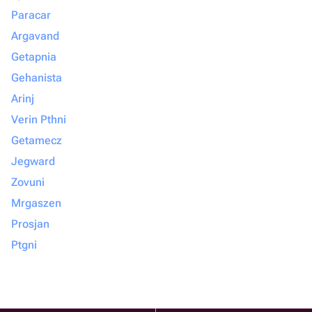
Paracar
Argavand
Getapnia
Gehanista
Arinj
Verin Pthni
Getamecz
Jegward
Zovuni
Mrgaszen
Prosjan
Ptgni