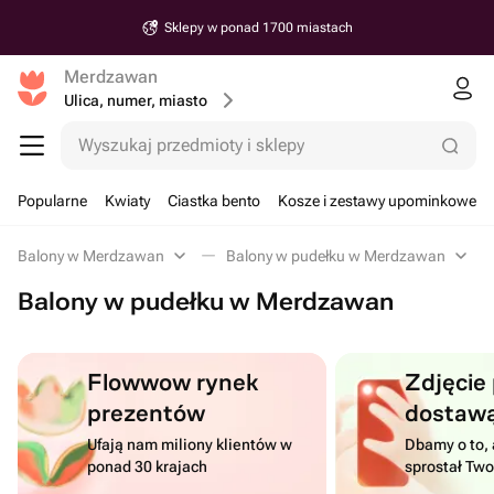
Sklepy w ponad 1700 miastach
Merdzawan
Ulica, numer, miasto
Wyszukaj przedmioty i sklepy
Popularne
Kwiaty
Ciastka bento
Kosze i zestawy upominkowe
Balony w Merdzawan
Balony w pudełku w Merdzawan
Balony w pudełku w Merdzawan
Flowwow rynek
Zdjęcie
prezentów
dostaw
Ufają nam miliony klientów w
Dbamy o to, 
ponad 30 krajach
sprostał Tw