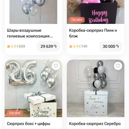
Ostatni
Шары воздушные
Коробка-сюрприз Пинк н
гелиевые композиция
блэк
Серебряный Хром 14шт
29 639
֏
30 000
֏
4.94
659
4.94
149
Ostatni
Сюрприз бокс + цифры
Коробка-сюрприз Серебро