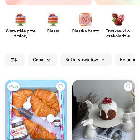
Wszystkie prze​
Ciasta
Ciastka bento
Truskawki w
dmioty
czeko​ladzie
Cena
Bukiety kwiatów
Kolor buk
-
10
%