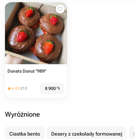
Donats Donut "989"
8 900
֏
4.85
213
Wyróżnione
Ciastka bento
Desery z czekolady formowanej
Se