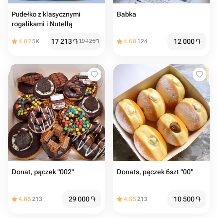
Pudełko z klasycznymi
Babka
rogalikami i Nutellą
17 213
֏
12 000
֏
4.87
5K
19 125
֏
4.68
124
Donat, pączek "002"
Donats, pączek 6szt "00"
29 000
֏
10 500
֏
4.85
213
4.85
213