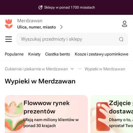
Sklepy w ponad 1700 miastach
Merdzawan
Ulica, numer, miasto
Wyszukaj przedmioty i sklepy
Popularne
Kwiaty
Ciastka bento
Kosze i zestawy upominkowe
Cukiernie i piekarnie w Merdzawan
Wypieki w Merdzawan
Wypieki w Merdzawan
Flowwow rynek
Zdjęcie
prezentów
dostaw
Ufają nam miliony klientów w
Dbamy o to, 
ponad 30 krajach
sprostał Tw