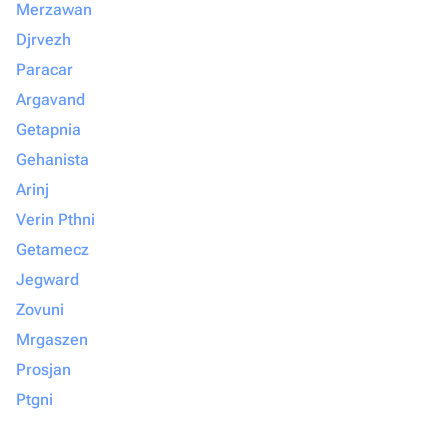
Merzawan
Djrvezh
Paracar
Argavand
Getapnia
Gehanista
Arinj
Verin Pthni
Getamecz
Jegward
Zovuni
Mrgaszen
Prosjan
Ptgni