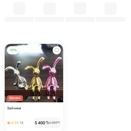
-
10
%
Ostatni
Зайчики
5 400
֏
4.98
1K
6 000
֏