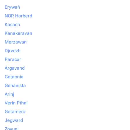
Erywań
NOR Harberd
Kasach
Kanakeravan
Merzawan
Djrvezh
Paracar
Argavand
Getapnia
Gehanista
Arinj
Verin Pthni
Getamecz
Jegward
Zovuni