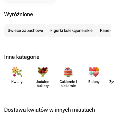
Wyróżnione
Świece zapachowe
Figurki kolekcjonerskie
Panele 
Inne kategorie
Kwiaty
Jadalne
Cukiernie i
Balony
Żyw
bukiety
piekarnie
Dostawa kwiatów w innych miastach