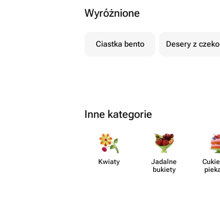
Wyróżnione
Ciastka bento
Desery z czek
Inne kategorie
Kwiaty
Jadalne
Cukie
bukiety
piek