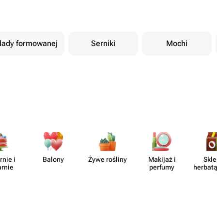
olady formowanej
Serniki
Mochi
rnie i
Balony
Żywe rośliny
Makijaż i
Skle
arnie
perfumy
herbatą