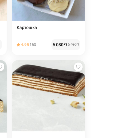
Картошка
6 080
֏
4.95
163
6 400
֏