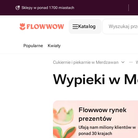
Sklepy w ponad 1700 miastach
Katalog
Wyszukaj prz
Popularne
Kwiaty
Cukiernie i piekarnie w Merdzawan
Wypieki w 
Flowwow rynek
prezentów
Ufają nam miliony klientów w
ponad 30 krajach