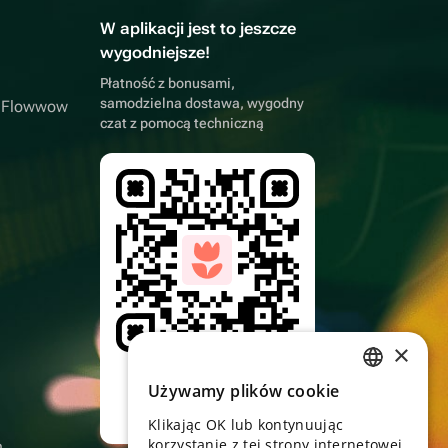
W aplikacji jest to jeszcze
wygodniejsze!
Płatność z bonusami,
samodzielna dostawa, wygodny
a Flowwow
czat z pomocą techniczną
×
Skieruj aparat,
pobierz aplikację
Używamy plików cookie
RUSSIAN
Klikając OK lub kontynuując
ENGLISH
korzystanie z tej strony internetowej,
n