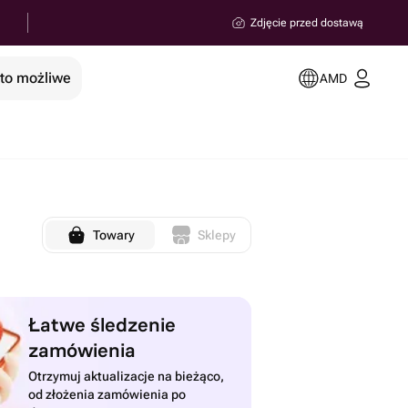
Zdjęcie przed dostawą
 to możliwe
AMD
Towary
Sklepy
Łatwe śledzenie
zamówienia
Otrzymuj aktualizacje na bieżąco,
od złożenia zamówienia po