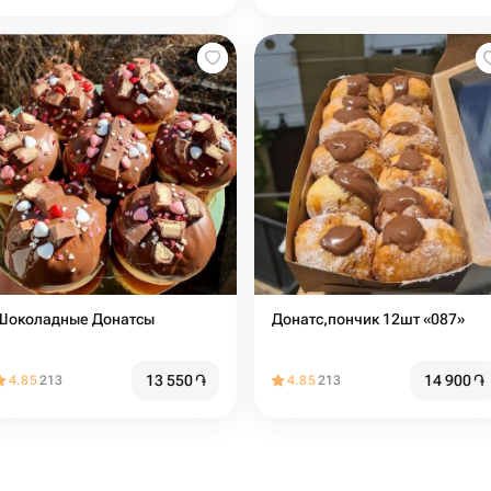
Шоколадные Донатсы
Донатс,пончик 12шт «087»
13 550
֏
14 900
֏
4.85
213
4.85
213