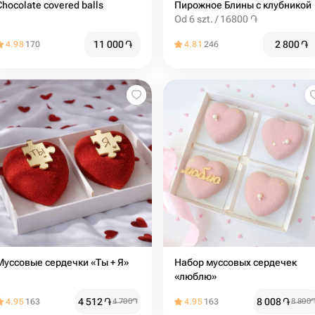
Chocolate covered balls
Пирожное Блины с клубникой
Od 6 szt. / 16800 ֏
11 000
֏
2 800
֏
4.98
170
4.81
246
Муссовые сердечки «Ты + Я»
Набор муссовых сердечек
«люблю»
4 512
֏
8 008
֏
4.95
163
4 700
֏
4.95
163
8 800