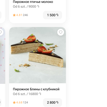
Пирожное птичье молоко
Od 6 szt. / 9000 ֏
1 500
֏
4.81
246
Пирожное Блины с клубникой
Od 6 szt. / 16800 ֏
2 800
֏
֏
4.68
124