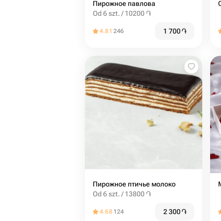
Пирожное павлова
Od 6 szt. / 10200 ֏
1 700
֏
4.81
246
Пирожное птичье молоко
Od 6 szt. / 13800 ֏
2 300
֏
4.68
124