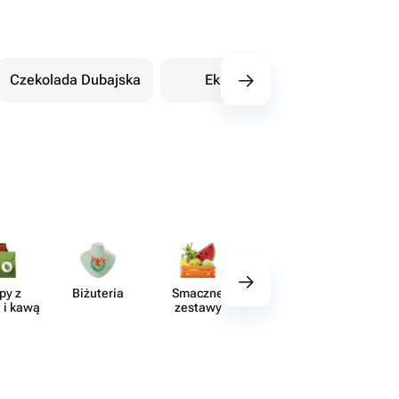
Czekolada Dubajska
Eklery
Orientalne sł
py z
Biżuteria
Smaczne
Wystrój
Akce
 i kawą
zestawy