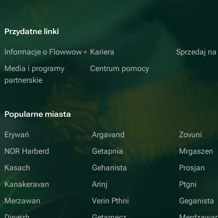
Przydatne linki
Informacje o Flowwow
Kariera
Sprzedaj n
Media i programy
Centrum pomocy
partnerskie
Popularne miasta
Erywań
Argavand
Zovuni
NOR Harberd
Getapnia
Mrgaszen
Kasach
Gehanista
Prosjan
Kanakeravan
Arinj
Ptgni
Merzawan
Verin Pthni
Geganista
Djrvezh
Getamecz
Merdzawa