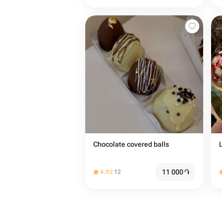
Chocolate covered balls
11 000
֏
4.92
12