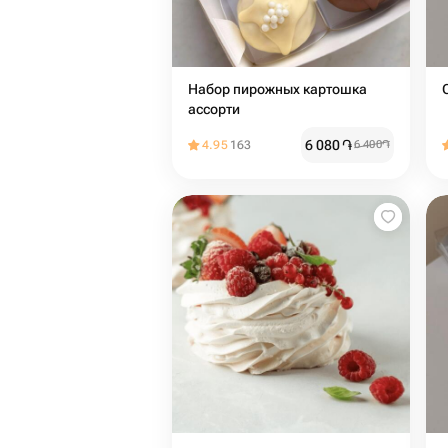
Набор пирожных картошка
ассорти
6 080
֏
4.95
163
6 400
֏