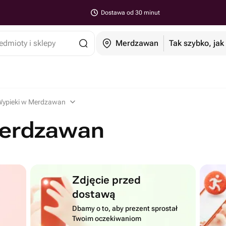
Dostawa od 30 minut
edmioty i sklepy
Merdzawan
Tak szybko, jak
Wypieki w Merdzawan
Merdzawan
Zdjęcie przed
dostawą
Dbamy o to, aby prezent sprostał
Twoim oczekiwaniom