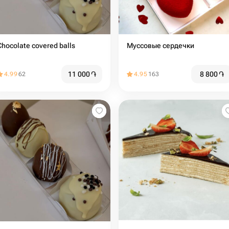
Chocolate covered balls
Муссовые сердечки
11 000
֏
8 800
֏
4.99
62
4.95
163