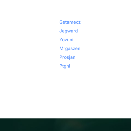
Getamecz
Jegward
Zovuni
Mrgaszen
Prosjan
Ptgni