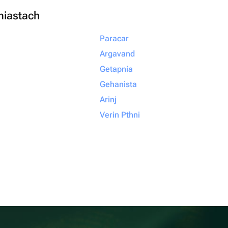
miastach
Paracar
Argavand
Getapnia
Gehanista
Arinj
Verin Pthni