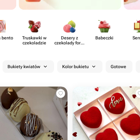
a bento
Truskawki w
Desery z
Babeczki
Ser
czeko​ladzie
czekolady form​
owanej
Bukiety kwiatów
Kolor bukietu
Gotowe