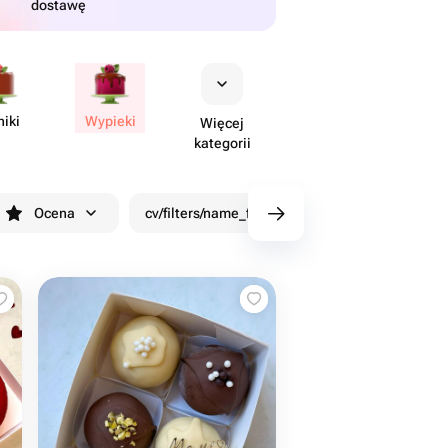
dostawę
niki
Wypieki
Więcej
kategorii
Ocena
cv/filters/name_fast_delivery
Rabaty