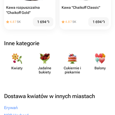
Kawa rozpuszczalna
Kawa "Chaikoff Classic"
"Chaikoff Gold"
1 694
֏
1 694
֏
4.87
5K
4.87
5K
Inne kategorie
Kwiaty
Jadalne
Cukiernie i
Balony
bukiety
piekarnie
Dostawa kwiatów w innych miastach
Erywań