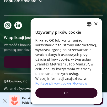
Popularne miasta
×
Używamy plików cookie
RUSSIAN
W aplikacji jest to jeszcze wygodniejsze!
Klikając OK lub kontynuując
ENGLISH
korzystanie z tej strony internetowej,
Płatność z bonusami, samodzielna dostawa, wygodny czat z
UKRAINIAN
wyrażasz zgodę na przetwarzanie
pomocą techniczną
swoich danych osobowych przy
PORTUGUESE
użyciu plików cookie, w tym usług
Pobierz aplikację
„Yandex Metrica” i „Top Mail.ru”, w
SPANISH
celu analizy korzystania ze strony i
ulepszania naszych usług.
HUNGARIAN
Więcej informacji znajdziesz w
© Flowwow, inc
ITALIAN
Polityce plików cookie Flowwow
Warunki użytkowania
FRENCH
OK
Polityka prywatności
TURKISH
Rabat 20% na pierwsze zamówienie!
Otwórz
Pobierz aplikację i skorzystaj z promocji
GERMAN