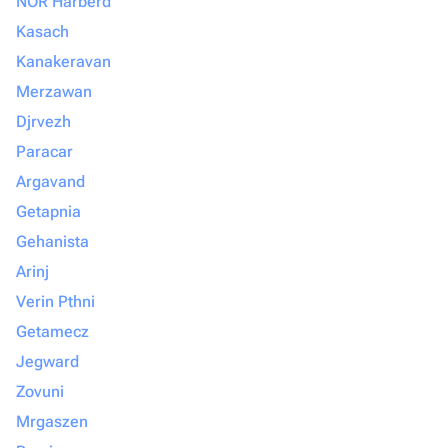
NOR Harberd
Kasach
Kanakeravan
Merzawan
Djrvezh
Paracar
Argavand
Getapnia
Gehanista
Arinj
Verin Pthni
Getamecz
Jegward
Zovuni
Mrgaszen