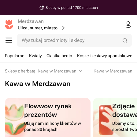
Sklepy w ponad 1700 miastach
Merdzawan
Ulica, numer, miasto
Wyszukaj przedmioty i sklepy
Popularne
Kwiaty
Ciastka bento
Kosze i zestawy upominkowe
Sklepy z herbatą i kawą w Merdzawan
Kawa w Merdzawan
Kawa w Merdzawan
Flowwow rynek
Zdjęcie
prezentów
dostaw
Ufają nam miliony klientów w
Dbamy o to, 
ponad 30 krajach
sprostał Tw