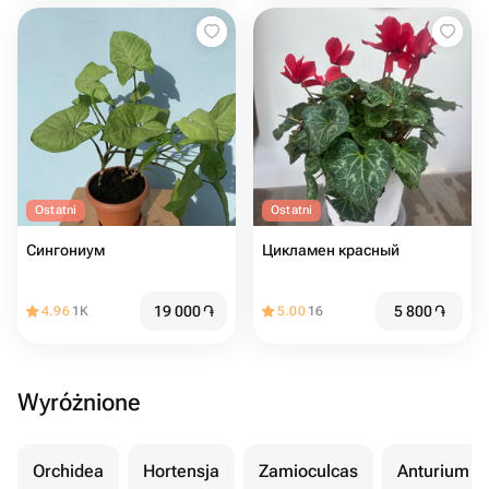
Ostatni
Ostatni
Сингониум
Цикламен красный
19 000
֏
5 800
֏
4.96
1K
5.00
16
Wyróżnione
Orchidea
Hortensja
Zamioculcas
Anturium