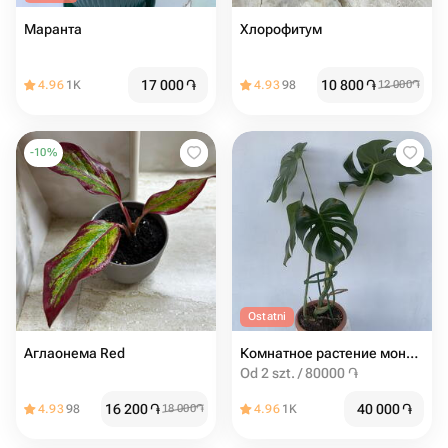
Маранта
Хлорофитум
17 000
֏
10 800
֏
4.96
1K
4.93
98
12 000
֏
-
10
%
Ostatni
Аглаонема Red
Комнатное растение монстера
Od 2 szt. / 80000 ֏
16 200
֏
40 000
֏
4.93
98
18 000
֏
4.96
1K