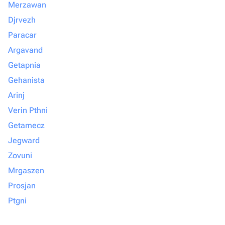
Merzawan
Djrvezh
Paracar
Argavand
Getapnia
Gehanista
Arinj
Verin Pthni
Getamecz
Jegward
Zovuni
Mrgaszen
Prosjan
Ptgni