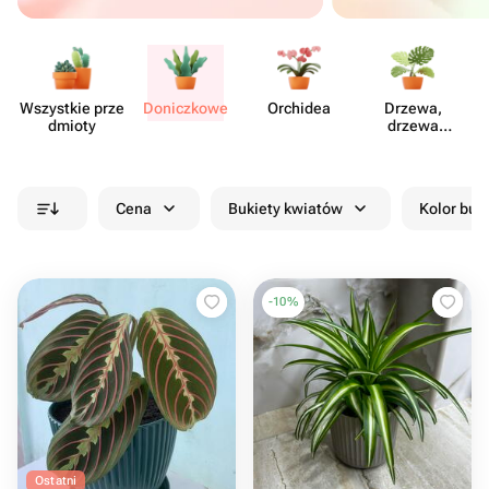
Wszystkie prze​
Doni​czkowe
Orchidea
Drzewa,
dmioty
drzewa
palmowe
Cena
Bukiety kwiatów
Kolor buk
-
10
%
Ostatni