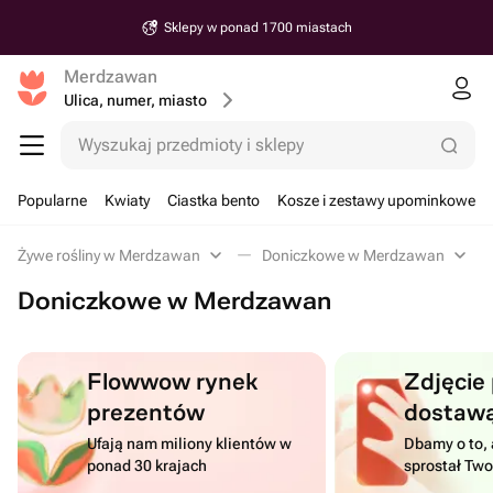
Sklepy w ponad 1700 miastach
Merdzawan
Ulica, numer, miasto
Wyszukaj przedmioty i sklepy
Popularne
Kwiaty
Ciastka bento
Kosze i zestawy upominkowe
Żywe rośliny w Merdzawan
Doniczkowe w Merdzawan
Doniczkowe w Merdzawan
Flowwow rynek
Zdjęcie
prezentów
dostaw
Ufają nam miliony klientów w
Dbamy o to, 
ponad 30 krajach
sprostał Tw