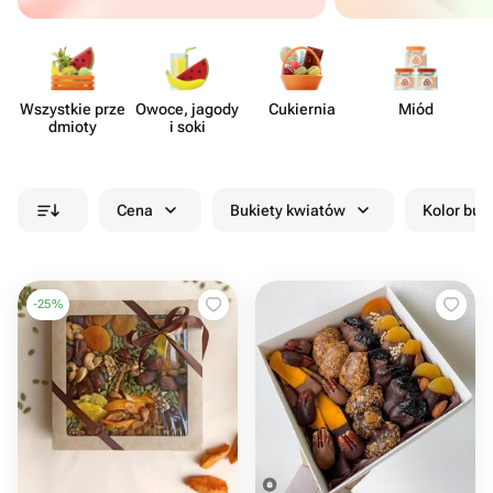
Wszystkie prze​
Owoce, jagody
Cukiernia
Miód
Su
dmioty
i soki
Cena
Bukiety kwiatów
Kolor buk
-
25
%