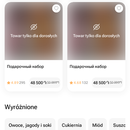
Towar tylko dla dorosłych
Towar tylko dla dorosłych
Подарочный набор
Подарочный набор
48 500
֏
48 500
֏
4.89
295
50 000
֏
4.68
132
50 000
֏
Wyróżnione
Owoce, jagody i soki
Cukiernia
Miód
Suszon