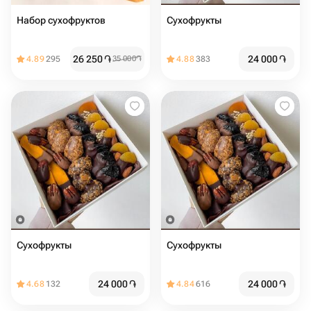
Набор сухофруктов
Сухофрукты
26 250
֏
24 000
֏
4.89
295
35 000
֏
4.88
383
Сухофрукты
Сухофрукты
24 000
֏
24 000
֏
4.68
132
4.84
616