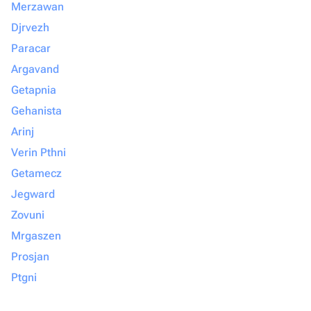
Merzawan
Djrvezh
Paracar
Argavand
Getapnia
Gehanista
Arinj
Verin Pthni
Getamecz
Jegward
Zovuni
Mrgaszen
Prosjan
Ptgni