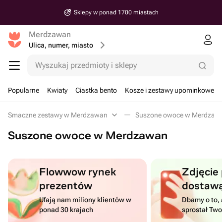
Sklepy w ponad 1700 miastach
Merdzawan
Ulica, numer, miasto
Wyszukaj przedmioty i sklepy
Popularne
Kwiaty
Ciastka bento
Kosze i zestawy upominkowe
Smaczne zestawy w Merdzawan
Suszone owoce w Merdzaw
Suszone owoce w Merdzawan
Flowwow rynek
Zdjęcie
prezentów
dostaw
Ufają nam miliony klientów w
Dbamy o to, 
ponad 30 krajach
sprostał Tw