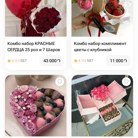
Комбо набор КРАСНЫЕ
Комбо набор комплимент
СЕРДЦА 25 роз и 7 Шаров
цветы с клубникой
43 000
֏
11 000
֏
4.94
587
4.94
587