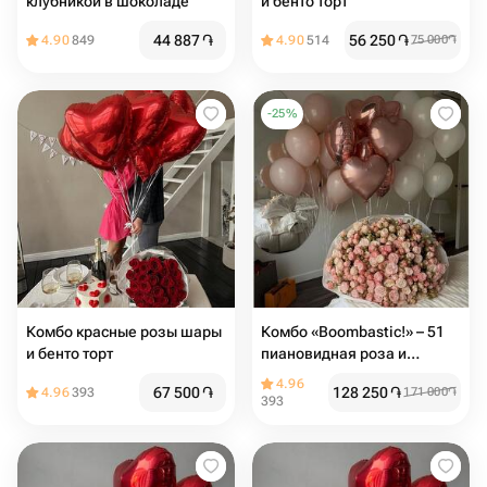
клубникой в шоколаде
и бенто торт
44 887
֏
56 250
֏
4.90
849
4.90
514
75 000
֏
-
25
%
Комбо красные розы шары
Комбо «Boombastic!» – 51
и бенто торт
пиановидная роза и
воздушные шары 🎈🌹
4.96
67 500
֏
128 250
֏
4.96
393
171 000
֏
393