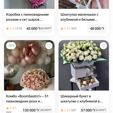
Коробка с пионовидными
Шкатулка маленькая с
розами и сет шаров
клубникой и белыми
"Идеальное комбо"
розами Romance
45 000
֏
48 000
֏
4.96
276
60 000
֏
4.96
393
-
25
%
Комбо «Boombastic!» – 51
Шикарный букет в
пиановидная роза и
шкатулке с клубникой в
воздушные шары
шоколаде
4.90
135 000
֏
57 000
֏
180 000
֏
4.94
587
60 000
֏
849