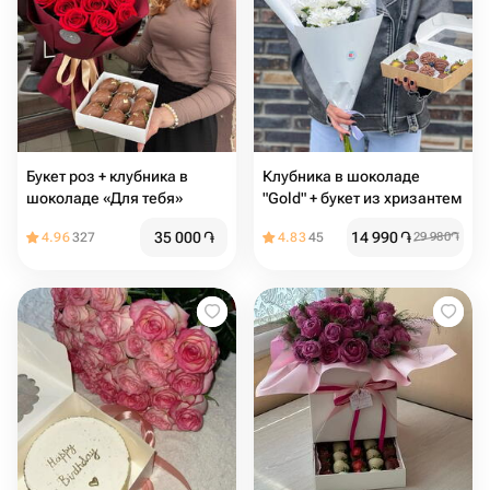
Букет роз + клубника в
Клубника в шоколаде
шоколаде «Для тебя»
"Gold" + букет из хризантем
35 000
֏
14 990
֏
4.96
327
4.83
45
29 980
֏