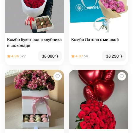
Комбо Букет роз и клубника
Комбо Латона с мишкой
в шоколаде
38 000
֏
38 250
֏
4.96
327
4.87
5K