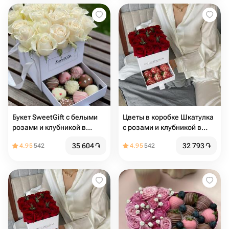
Букет SweetGift с белыми
Цветы в коробке Шкатулка
розами и клубникой в
с розами и клубникой в
шоколаде
шоколаде
35 604
֏
32 793
֏
4.95
542
4.95
542