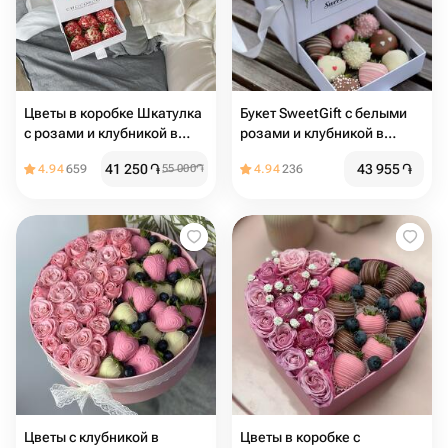
Цветы в коробке Шкатулка
Букет SweetGift с белыми
с розами и клубникой в
розами и клубникой в
шоколаде
шоколаде
41 250
֏
43 955
֏
4.94
659
55 000
֏
4.94
236
Цветы с клубникой в
Цветы в коробке с