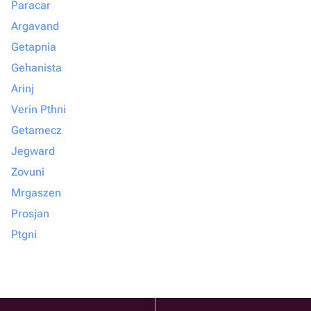
Paracar
Argavand
Getapnia
Gehanista
Arinj
Verin Pthni
Getamecz
Jegward
Zovuni
Mrgaszen
Prosjan
Ptgni