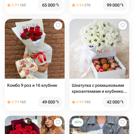
-Джумелия-
65 000
֏
99 000
֏
4.99
165
4.96
276
Комбо 9 роз и 16 клубник
Шкатулка с ромашковыми
хризантемами и клубникой
в шоколаде 9 шт
49 000
֏
42 000
֏
4.99
165
4.99
165
-
50
%