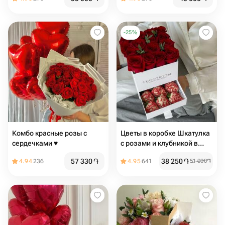
-
25
%
Комбо красные розы с
Цветы в коробке Шкатулка
сердечками ♥️
с розами и клубникой в
шоколаде
57 330
֏
38 250
֏
4.94
236
4.95
641
51 000
֏