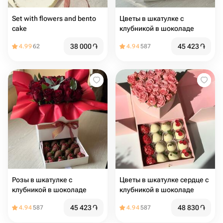
Set with flowers and bento
Цветы в шкатулке с
cake
клубникой в шоколаде
38 000
֏
45 423
֏
4.99
62
4.94
587
Розы в шкатулке с
Цветы в шкатулке сердце с
клубникой в шоколаде
клубникой в шоколаде
45 423
֏
48 830
֏
4.94
587
4.94
587