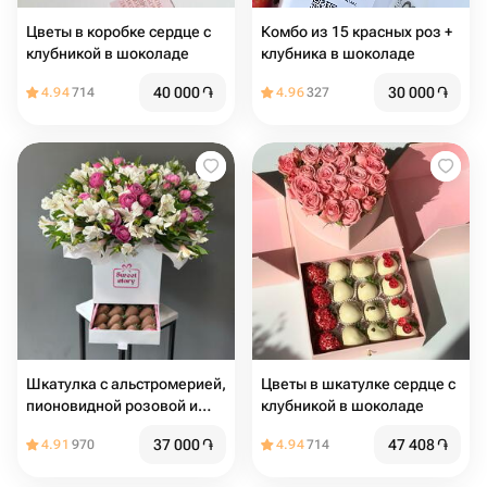
Цветы в коробке сердце с
Комбо из 15 красных роз +
клубникой в шоколаде
клубника в шоколаде
40 000
֏
30 000
֏
4.94
714
4.96
327
Шкатулка с альстромерией,
Цветы в шкатулке сердце с
пионовидной розовой и
клубникой в шоколаде
клубникой в молочном
37 000
֏
47 408
֏
4.91
970
4.94
714
шоколаде