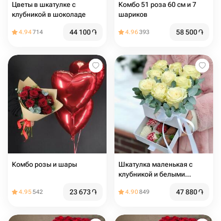
Цветы в шкатулке с
Комбо 51 роза 60 см и 7
клубникой в шоколаде
шариков
44 100
֏
58 500
֏
4.94
714
4.96
393
Комбо розы и шары
Шкатулка маленькая с
клубникой и белыми
розами Romance
23 673
֏
47 880
֏
4.95
542
4.90
849