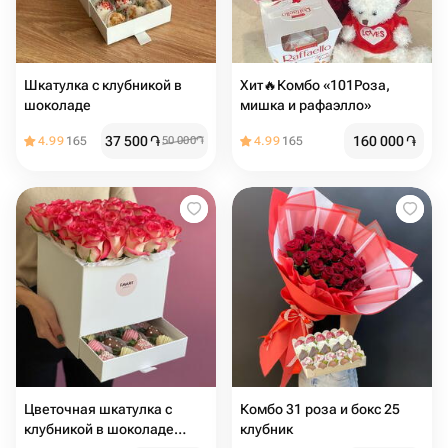
Шкатулка с клубникой в
Хит🔥Комбо «101Роза,
шоколаде
мишка и рафаэлло»
37 500
֏
160 000
֏
4.99
165
50 000
֏
4.99
165
Цветочная шкатулка с
Комбо 31 роза и бокс 25
клубникой в шоколаде
клубник