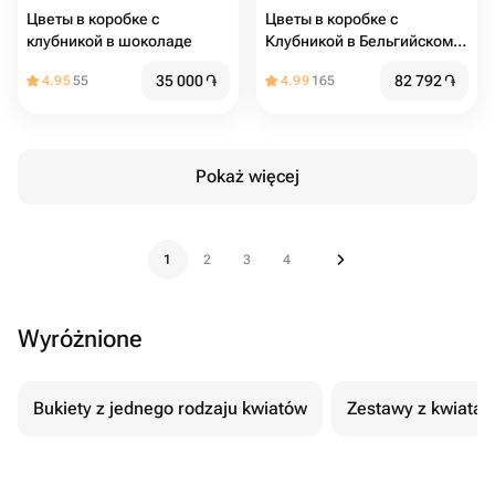
Цветы в коробке с
Цветы в коробке с
клубникой в шоколаде
Клубникой в Бельгийском
шоколаде «Шкатулка-
35 000
֏
82 792
֏
4.95
55
4.99
165
Сюрприз»
Pokaż więcej
1
2
3
4
Wyróżnione
Bukiety z jednego rodzaju kwiatów
Zestawy z kwiatam