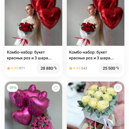
Комбо-набор: букет
Комбо-набор: букет
красных роз и 3 шара
красных роз и 3 шара
сердце
сердце
28 880
֏
25 500
֏
4.90
971
4.95
542
-
25
%