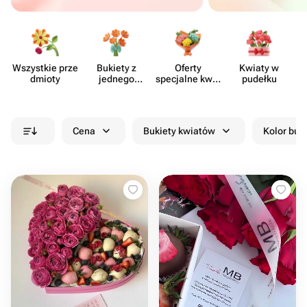
Wszystkie prze​
Bukiety z
Oferty
Kwiaty w
dmioty
jednego
specjalne kwia​
pudełku
rodzaju
ciarni
kwiatów
Cena
Bukiety kwiatów
Kolor buk