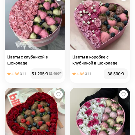
Цветы с клубникой в
Цветы в коробке с
шоколаде
клубникой в шоколаде️
51 205
֏
38 500
֏
4.86
311
53 900
֏
4.86
311