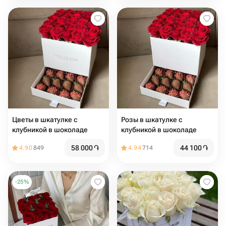
Цветы в шкатулке с
Розы в шкатулке с
клубникой в шоколаде
клубникой в шоколаде
58 000
֏
44 100
֏
4.90
849
4.94
714
-
25
%