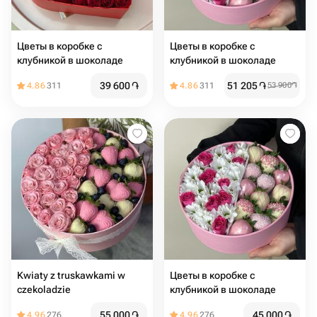
Цветы в коробке с
Цветы в коробке с
клубникой в шоколаде️
клубникой в шоколаде
39 600
֏
51 205
֏
4.86
311
4.86
311
53 900
֏
Kwiaty z truskawkami w
Цветы в коробке с
czekoladzie
клубникой в шоколаде
55 000
֏
45 000
֏
4.96
276
4.96
276