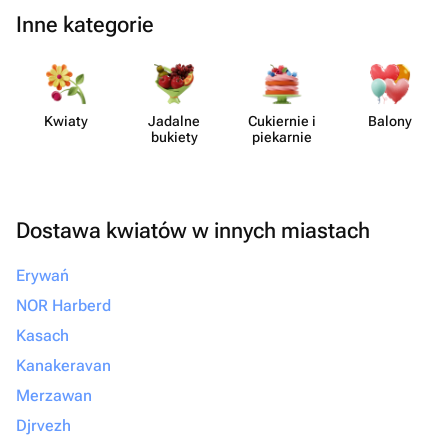
Inne kategorie
Kwiaty
Jadalne
Cukiernie i
Balony
bukiety
piekarnie
Dostawa kwiatów w innych miastach
Erywań
NOR Harberd
Kasach
Kanakeravan
Merzawan
Djrvezh